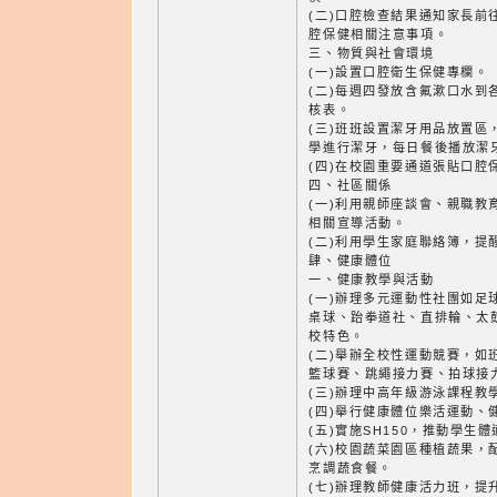
(二)口腔檢查結果通知家長前
腔保健相關注意事項。
三、物質與社會環境
(一)設置口腔衛生保健專欄。
(二)每週四發放含氟漱口水到
核表。
(三)班班設置潔牙用品放置區
學進行潔牙，每日餐後播放潔
(四)在校園重要通道張貼口腔
四、社區關係
(一)利用親師座談會、親職教
相關宣導活動。
(二)利用學生家庭聯絡簿，提
肆、健康體位
一、健康教學與活動
(一)辦理多元運動性社團如足
桌球、跆拳道社、直排輪、太
校特色。
(二)舉辦全校性運動競賽，如
籃球賽、跳繩接力賽、拍球接
(三)辦理中高年級游泳課程教
(四)舉行健康體位樂活運動、
(五)實施SH150，推動學生
(六)校園蔬菜園區種植蔬果，
烹調蔬食餐。
(七)辦理教師健康活力班，提