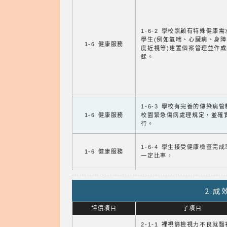
1-6-2 學校照顧有特殊健康
學生(例如氣喘、心臟病、身
1-6 健康服務
度近視等)建置個案管理並作成
錄。
1-6-3 學校有完善的傳染病
1-6 健康服務
校園緊急傷病處理規定，並確
行。
1-6-4 學生接受健康檢查完
1-6 健康服務
一定比率。
2.
評價項目
子項目
2-1-1 裸視篩檢視力不良就