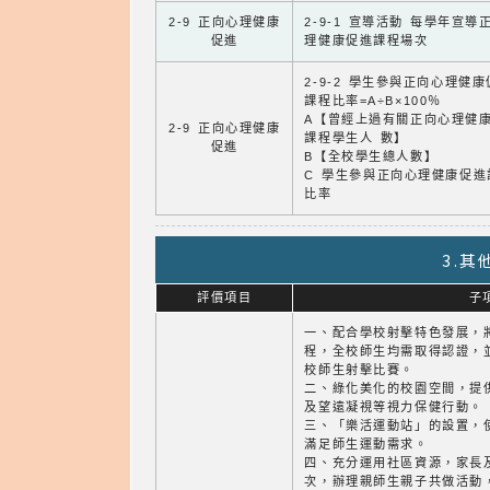
2-9 正向心理健康
2-9-1 宣導活動 每學年宣導
促進
理健康促進課程場次
2-9-2 學生參與正向心理健
課程比率=A÷B×100％
A【曾經上過有關正向心理健
2-9 正向心理健康
課程學生人 數】
促進
B【全校學生總人數】
C 學生參與正向心理健康促進
比率
3.
評價項目
子
一、配合學校射擊特色發展，
程，全校師生均需取得認證，
校師生射擊比賽。
二、綠化美化的校園空間，提
及望遠凝視等視力保健行動。
三、「樂活運動站」的設置，
滿足師生運動需求。
四、充分運用社區資源，家長及
次，辦理親師生親子共做活動