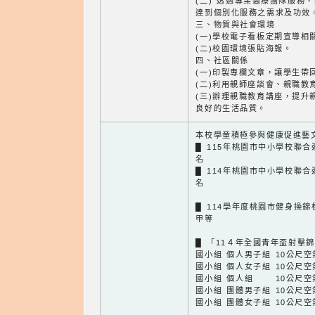
(二) 透過專業醫療團隊服務
達到個別化服務之需求及功效
三、物質與社會環境
(一)學校電子看板定期宣導相
(二)校園環境張貼海報。
四、社區關係
(一)印製專欄文章，讓學生帶
(二)利用親師座談會、親職教
(三)辦理親職教育講座，提升
良好的生活品質。
本校學童積極參與健康促進藝
█ 115年桃園市中小學校聯合
名
█ 114年桃園市中小學校聯合
名
█ 114學年度桃園市健身操錦
甲等
█ 「11４年全國青年盃射擊
國小組 個人男子組 10公尺空
國小組 個人女子組 10公尺空
國小組 個人組 10公尺空
國小組 團體男子組 10公尺空
國小組 團體女子組 10公尺空