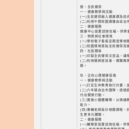
捌、全民健保
一、健康教學與活動
(一)全民健保融入健康課及綜
(二)利用午間校園廣播由自治
二、健康服務
健康中心設置諮詢信箱，供學
三、物質與社會環境
(一)學校電子看板定期宣導相
(二)校園環境張貼全民健保及
四、社區關係
(一)印製全民健保文宣品，讓
(二)利用親師座談會、親職教
題。
玖、正向心理健康促進
一、健康教學與活動
(一)訂定生命教育執行計畫，
(二)六年級自治市團隊，透過
付出關懷行動。
(三)實施小團體輔導，以情緒
能力。
(四)專輔老師設計相關課程，
生更多元體驗。
二、健康服務
(一)輔導室設置諮詢信箱，供