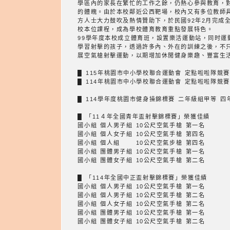
學區內的家長在繁忙的工作之餘，仍熱心參與教育，
的體魄。由於本校鄰近公西靶場，校內又有多位教師具
方人士大力鼓吹及熱情贊助下，於民國92年2月完成
校本位課程，成為學校體育教育重點發展特色。
99學年度本校成立體育班，設置樂活運動站，同时
學習射擊的孩子，透過許多內、外在的訓練之後，不
展空氣槍射擊運動，以期增加休閒健身樂趣、豐富生
█ 115年桃園市中小學校聯合運動會 定點啦啦隊競賽
█ 114年桃園市中小學校聯合運動會 定點啦啦隊競賽
█ 114學年度桃園市健身操錦標賽 二年級組甲等 四
█ 「11４年全國青年盃射擊錦標賽」榮獲佳績
國小組 個人男子組 10公尺空氣手槍 第一名
國小組 個人女子組 10公尺空氣手槍 第四名
國小組 個人組 10公尺空氣步槍 第四名
國小組 團體男子組 10公尺空氣手槍 第一名
國小組 團體女子組 10公尺空氣手槍 第二名
█ 「114年全國中正盃射擊錦標賽」榮獲佳績
國小組 個人男子組 10公尺空氣手槍 第一名
國小組 個人男子組 10公尺空氣手槍 第二名
國小組 個人女子組 10公尺空氣手槍 第二名
國小組 團體男子組 10公尺空氣手槍 第一名
國小組 團體女子組 10公尺空氣手槍 第二名