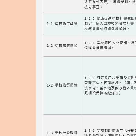
與家長代表等)，統籌規劃、
檢討事宜。
1-1-2 健康促進學校計畫依
1-1 學校衛生政策
制定，納入學校校務發展計畫
校務會議或相關會議通過。
1-2-1 學校廁所大小便器、
1-2 學校物質環境
備經常維持清潔。
1-2-2 訂定飲用水設備及照
管理辦法，定期維護。（如：
1-2 學校物質環境
洗水塔、蓄水池及飲水機水質
照明設備檢核紀錄等）
1-3-1 學校制訂健康生活守
1-3 學校社會環境
過獎勵制度，鼓勵健康行為實