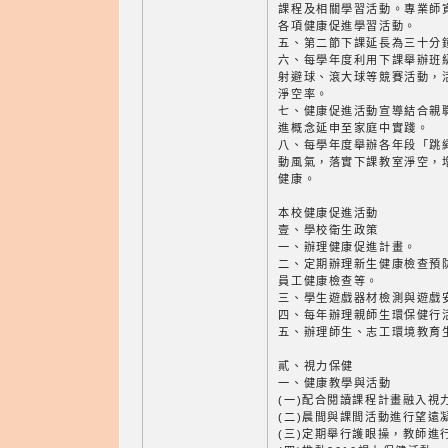
課程及相關學習活動。專業師
各項健康促進學習活動。
五、第二節下課延長為三十分
六、每學年度利用下課舉辦班
射避球、滾大球等競賽活動，
淨空率。
七、健康促進活動宣導結合親
進概念延申至家庭中實踐。
八、每學年度舉辦各年段「跳
動風氣，落實下課教室淨空，
健康。
本校健康促進活動
壹、學校衛生政策
一、辦理健康促進計畫。
二、定期辦理新生健康檢查預
員工健康檢查等。
三、學生遊戲器材檢測與遊戲
四、每年辦理親師生環保健行
五、辦理師生、志工環境教育
貳、視力保健
一、健康教學與活動
(一)配合閱讀課程計畫融入視
(二)晨間與課間活動進行望遠
(三)定期舉行護眼操，教師進