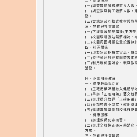
二、健康服務
(一)調查吸菸嚼檳榔家長人數
(二)調查教職員工吸菸人數，
動。
(三)實施無菸互動式教材與教
三、物質與社會環境
(一)下課播放禁菸廣播(不吸
(二)校園環境張貼禁菸標誌、
(三)校園周圍明顯位置設置無
四、社區關係
(一)印製無菸拒檳文宣品，讓
(二)發行通訊刊登有關菸害拒
(三)利用親師座談會、親職教
活動。
陸、正確用藥教育
一、健康教學與活動
(一)正確用藥課程融入健體領
(二)舉辦「正確用藥」藝文競
(三)辦理提升教師「正確用藥
(四)參加神農小學堂正確用藥
(五)邀請專家學者到校進行反
二、健康服務
(一)辦理教師反毒研習。
(二)辦理全校性正確用藥講座
方式。
三、物質與社會環境