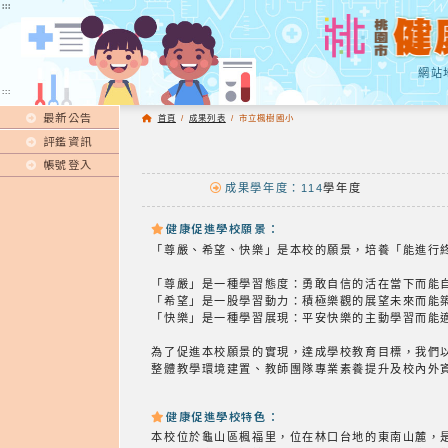
:::
:::
網站
:::
最新公告
首頁
/
成果列表
/
市立楓樹國小
評鑑資訊
帳號登入
成果學年度：114
學年度
健康促進學校願景：
「尊嚴、希望、快樂」是本校的願景，培養「能進行
「尊嚴」是一種學習態度：勇敢自信的活在當下而能
「希望」是一股學習動力：積極樂觀的展望未來而能
「快樂」是一種學習展現：平安快樂的主動學習而能
為了促進本校願景的實現，達成學校教育目標，我們
整體教學環境建置、教師團隊專業素養提升及校內外
健康促進學校特色：
本校位於龜山區楓福里，位在林口台地的東南山麓，