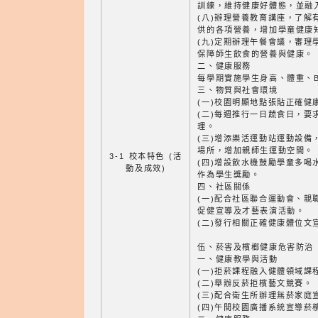
訓練，維持健康好體態，並融
(八)辦理營養教育講座，了解
供的各項營養，增加學童健康
(九)定期辦理午餐會議，審理
保障師生飲食的營養與健康。
二、健康服務
每學期實施學生身高、體重、B
三、物質與社會環境
(一)校園明顯地點張貼正確健
(二)每週推行一日蔬食日，要
理。
(三)增添樂活運動站運動設備
場所，增加親師生運動空間。
3-1 校本特色 (活
(四)增設飲水機鼓勵學童多喝
動及成效)
作為學生獎勵。
四、社區關係
(一)配合社區聯合運動會、親
促健宣導及才藝表演活動。
(二)發行相關正確健康體位文
伍、菸害及檳榔健康危害防治
一、健康教學與活動
(一)拒菸課程融入健體領域課
(二)舉辦反菸拒檳藝文競賽。
(三)配合衛生所辦理無菸家庭
(四)午間校園廣播系統宣導菸