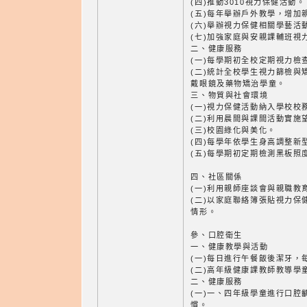
(四)推動3010視力保健活動。
(五)每年舉辦戶外教學，增加
(六)舉辦視力保健相關學藝活
(七)加強家庭與安親課輔班視
二、健康服務
(一)每學期初全校定期視力檢
(二)統計全校學生視力篩檢與
戴眼鏡及藥物矯治學童。
三、物質與社會環境
(一)視力保健活動納入學校校
(二)利用晨間與課間活動實施
(三)校園綠化與美化。
(四)每學年依學生身高調整新
(五)每學期初定期檢測黑板照
四、社區關係
(一)利用親師座談會與親職教
(二)以家庭聯絡簿張貼視力保
情形。
參、口腔衛生
一、健康教學與活動
(一)每日進行午餐飯後潔牙，
(二)高年級健康課教師教導學
二、健康服務
(一)一、四年級學童進行口腔
慣。