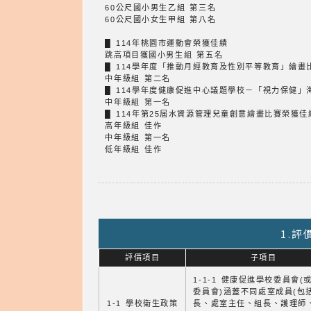
60公尺國小男生乙組 第三名
60公尺國小女生甲組 第八名
█ 114年桃園市運動會榮獲佳績
跳高項目獲國小男生組 第五名
█ 114學年度「推動月經教育及性別平等教育」繪畫
中年級組 第二名
█ 114學年度健康促進中心議題學校－「視力保健」
中年級組 第一名
█ 114年第25屆水資源管理兒童創意繪畫比賽榮獲佳
高年級組 佳作
中年級組 第一名
低年級組 佳作
1.
評價項目
子項目
1-1-1 健康促進學校委員會(
委員會)涵蓋不同處室成員(包
1-1 學校衛生政策
長、處室主任、組長、護理師