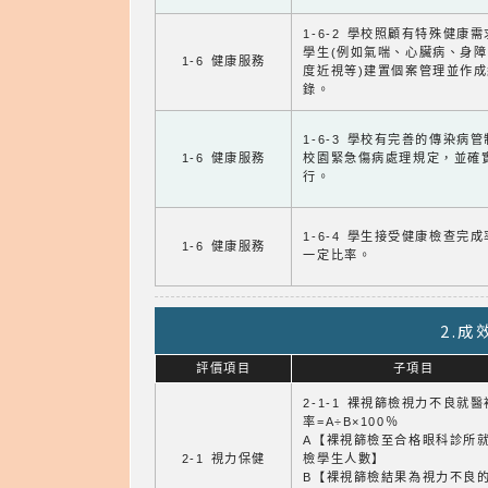
1-6-2 學校照顧有特殊健康
學生(例如氣喘、心臟病、身
1-6 健康服務
度近視等)建置個案管理並作成
錄。
1-6-3 學校有完善的傳染病
1-6 健康服務
校園緊急傷病處理規定，並確
行。
1-6-4 學生接受健康檢查完
1-6 健康服務
一定比率。
2.
評價項目
子項目
2-1-1 裸視篩檢視力不良就
率=A÷B×100％
A【裸視篩檢至合格眼科診所
2-1 視力保健
檢學生人數】
B【裸視篩檢結果為視力不良