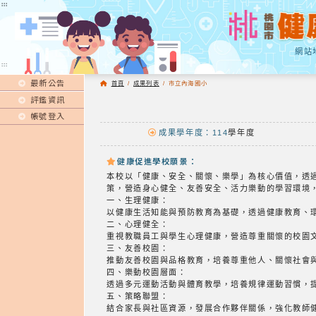
:::
:::
網站
:::
最新公告
首頁
/
成果列表
/
市立內海國小
評鑑資訊
帳號登入
成果學年度：114
學年度
健康促進學校願景：
本校以「健康、安全、關懷、樂學」為核心價值，透
策，營造身心健全、友善安全、活力樂動的學習環境
一、生理健康：
以健康生活知能與預防教育為基礎，透過健康教育、
二、心理健全：
重視教職員工與學生心理健康，營造尊重關懷的校園
三、友善校園：
推動友善校園與品格教育，培養尊重他人、關懷社會
四、樂動校園層面：
透過多元運動活動與體育教學，培養規律運動習慣，
五、策略聯盟：
結合家長與社區資源，發展合作夥伴關係，強化教師