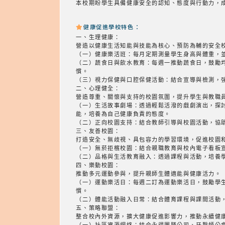
本校期盼學生具備健康安全的認知、態度與行動力，
健康促進學校特色：
一、生理健康：
營造以健康生活知能與技能為核心、預防為輔的安全
（一）健康樂活班：每月定期測量學生身高與體重，
（二）蔬食日與飲水教育：每週一推動蔬食日，鼓勵
慣。
（三）視力保健與口腔保健活動：結合宣導與檢測，
二、心理健全：
營造尊重、關懷與支持的校園氛圍，提升學生與教職
（一）生活故事劇場：透過輕鬆活潑的戲劇演出，探
能，培養為自己健康負責的態度。
（二）正向校園支持：結合教師引導與校園活動，協
三、友善校園：
打造安全、無歧視、具包容力的學習環境，促進校園
（一）無菸拒檳校園：結合親職教育與校內電子看板
（二）品格與生活教育融入：透過課程與活動，培養
四、樂動校園：
推動多元運動參與，提升親師生體適能與健康活力。
（一）運動樂活日：每週二訂為運動樂活日，鼓勵學
慣。
（二）體能活動融入日常：結合體育課程與課間活動
五、策略聯盟：
整合校內外資源，擴大健康促進影響力，推動永續健