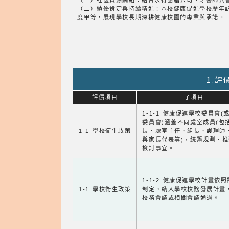
（一）社區資源網絡：結合永得團膳公司、牙醫師公
（二）績優肯定與持續精進：本校健康促進學校歷年訪視評鑑
度甲等，展現學校長期深耕健康校園的專業與承諾。
1.
評價項目
子項目
1-1-1 健康促進學校委員會(
委員會)涵蓋不同處室成員(包
1-1 學校衛生政策
長、處室主任、組長、護理師
與家長代表等)，統籌規劃、
檢討事宜。
1-1-2 健康促進學校計畫依
1-1 學校衛生政策
制定，納入學校校務發展計畫
校務會議或相關會議通過。