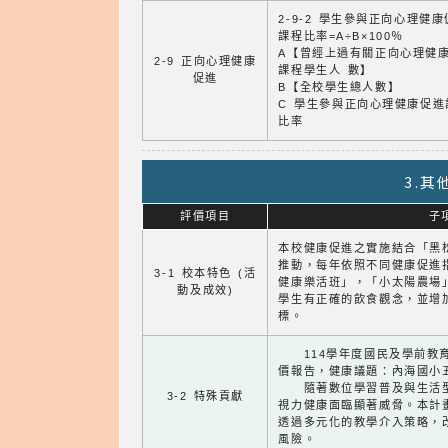
2-9-2 學生參與正向心理健
課程比率=A÷B×100％
A【曾經上過有關正向心理健
2-9 正向心理健康
課程學生人 數】
促進
B【全校學生總人數】
C 學生參與正向心理健康促進
比率
3.
評價項目
子
本校健康促進之實施結合「黑
推動，每年依照不同健康促進
3-1 校本特色 (活
健康樂活班」，「小太陽農場
動及成效)
學生有正確的飲食觀念，並增
標。
114學年度國民及學前教育
價報告，健康議題：內海國小
隨著數位學習普及與生活型
3-2 特殊貢獻
視力健康面臨顯著威脅。本計
透過多元化的教學介入策略，
風險。