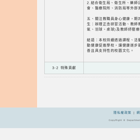
2.結合衛生局、衛生所、藥師
會、醫療院所、消防局等外部
五、關注教職員身心健康，期
生：辦理正念研習活動、教師
氧、羽球、桌球)及教師紓壓
結語：本校持續透過課程、活
動健康促進學校，讓健康逐步
善且具支持性的校園文化。
3-2 特殊貢獻
隱私權政策
|
CopyRight © Departmen