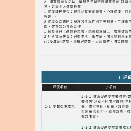
2. 體育競賽與活動：舉辦各年級班際體育競賽-跳
三、注重全人健康教育
1.健康課程整合：提供涵蓋飲食營養、心理健康、
興趣 。
2.健康促進講座：辦理各年級性別平等教育、生理衛
四、建立親師社區合作
1.家長參與：透過班親會、親職教育日…，推廣健康
2.社區資源整合：與衛生所、衛生局、陽光福利基金
(含愛滋病)防制、菸檳害防制、流感預防、防災體驗
1.
評價項目
子項目
1-1-1 健康促進學校委員會(
委員會)涵蓋不同處室成員(包
1-1 學校衛生政策
長、處室主任、組長、護理師
與家長代表等)，統籌規劃、
檢討事宜。
1-1-2 健康促進學校計畫依