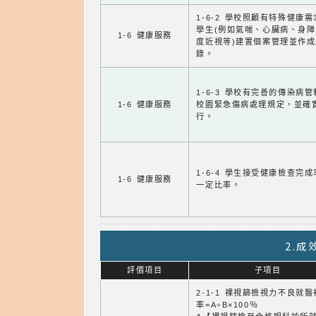
1-6-2 學校照顧有特殊健康
學生(例如氣喘、心臟病、身
1-6 健康服務
度近視等)建置個案管理並作成
錄。
1-6-3 學校有完善的傳染病
1-6 健康服務
校園緊急傷病處理規定，並確
行。
1-6-4 學生接受健康檢查完
1-6 健康服務
一定比率。
2.
評價項目
子項目
2-1-1 裸視篩檢視力不良就
率=A÷B×100％