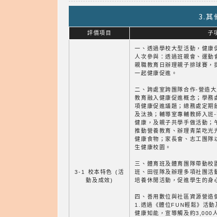
3.
評價項目
子
一、透過學校大型活動，健康促
人次參與：透過班親會、運動
親職教育日辦理親子排球賽，
一起健康促進。
二、跨處室跨團隊合作-營造
教育融入健康促進概念；學務
項健康促進議題；總務處定期
及汰換；輔導室專輔教師入班
健康，及親子共學手做活動；
推動營養教育、辦理青菜吃光
健康食物；家長會、志工團隊
生健康校園。
三、體育班及體育團隊帶動校
3-1 校本特色 (活
班、田徑隊及辦理多項社團活
動及成效)
培養休閒活動，促進學生的身
四、善用數位與社區資源營造
1.透過《體位FUN輕鬆》活
健康知能，宣導觸及約3,000