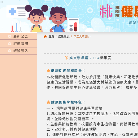
:::
:::
網站
:::
最新公告
首頁
/
成果列表
/
市立大成國小
評鑑資訊
帳號登入
成果學年度：114
學年度
健康促進學校願景：
本校健康促進願景，致力於打造「健康快樂、和諧進
健康的生活習慣，成為充滿活力與希望的健康兒童。
作，共同促進學生身心健康發展。活力希望： 推動
健康促進學校特色：
一、 規劃建置優質健康學習環境
1.環境設施升級：學校改建老舊廁所、汰換改善照
境，並降低校園受傷機率 。
2.生態與節能教育：校園設有水生植物園、雨撲滿教
二、安排多元體育與健康活動
1. 運動社團與課程：辦理教師羽球、核心、有氧等運