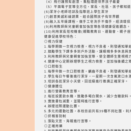
（4）飛行護照有創意、集點環遊世界孩子最愛
（5）平面電子宣導全方位，家長、社區、孩子都知
(6)潔牙小老師培訓及指導班上學生潔牙
(7)創意美感彩繪蔬果、結合國際孩子有世界觀
(8)融入五年級課程，做手工皂洗手不傷手，經濟環
(9)利用教師與兒童朝會加強宣導各項健康促進觀念。
(10)利用家長蒞校機會(親職教育日、運動會、親子
健康促進學校特色：
◎視力保健
1.每學期做一次視力檢查，視力不良者，則發通知單
2.鼓勵學生下課多多到戶外活動，讓眼睛多多休息與
3.利用教師與兒童朝會加強宣導，使全體師生重視視
4.健康中心定期辦理學生之視力檢查，並加強後續之
◎口腔衛生
1.每學年做一次口腔檢查，齲齒不良者，則發通知單
2.學生每日午餐後進行潔牙，一星期一次含氟漱口水
3.培訓各班潔牙小天使，回班級進行推廣正確潔牙。
◎健康體位
1.進行營養教育宣導。
2.每班設置飲水機，鼓勵多喝白開水，減少含糖飲料
3.實施書包減重，並隨時進行宣導。
4.辦理班際運動比賽。
5.多元的運動社團，本校目前共有39種不同社團，
◎菸檳害防制
1.張貼文宣、海報進行宣導。
◎正確用藥