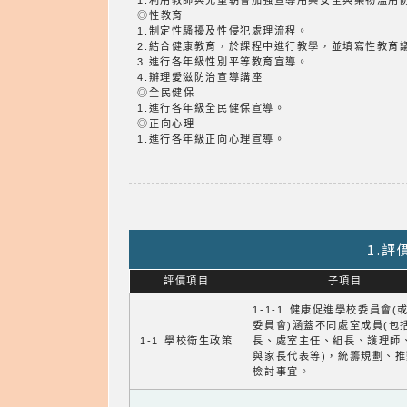
1.利用教師與兒童朝會加強宣導用藥安全與藥物濫用
◎性教育
1.制定性騷擾及性侵犯處理流程。
2.結合健康教育，於課程中進行教學，並填寫性教育
3.進行各年級性別平等教育宣導。
4.辦理愛滋防治宣導講座
◎全民健保
1.進行各年級全民健保宣導。
◎正向心理
1.進行各年級正向心理宣導。
1.
評價項目
子項目
1-1-1 健康促進學校委員會(
委員會)涵蓋不同處室成員(包
1-1 學校衛生政策
長、處室主任、組長、護理師
與家長代表等)，統籌規劃、
檢討事宜。