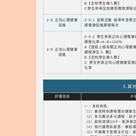
B【全校學生總人數】
C學生參與全民健保教育課程
2-9 正向心理健康
2-9-1 宣導活動 每學年宣導
促進
理健康促進課程場次
2-9-2 學生參與正向心理健
課程比率=A÷B×100％
A【曾經上過有關正向心理健
2-9 正向心理健康
課程學生人 數】
促進
B【全校學生總人數】
C 學生參與正向心理健康促進
比率
3.
評價項目
子
一、本校特色:
（1）東安特色課程整合健康
（2）多元舞台多元課程、孩
（3）廁所清掃SOP、乾淨衛
（4）飛行護照有創意、集點
（5）平面電子宣導全方位，