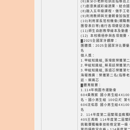
(6)潔牙小老師培訓及指導班
(7)創意美感彩繪蔬果、結合
(8)融入五年級課程，做手工
(9)利用教師與兒童朝會加強
(10)利用家長蒞校機會(親
團發表日等)進行各項健促活動
(11)師生自創教學繪本及動
(12) 本校積極參與各項競
▓2025全國潔牙觀摩：
團體獎：2025全國潔牙比賽
名
個人獎：
1.甲組知識組_張瑋宸榮獲第
2.甲組知識組_蔡易廷榮獲第
3.甲組知識組_張語芯榮獲第
海報推廣：榮獲第二名(指導老
廷、蔡瑀芯
▓體育競賽：
1.114年桃園市運動會
604黃教宸 國小男生組4X10
名、國小男生組 100公尺 第
606沈佑恩 國小男生組4X10
名
2. 114年度第二屆蘭陽盃瘋
405王禹晴 114年度第二屆
挑戰賽獨輪車技術檢定第一級
第四級檢定合格、114年度第