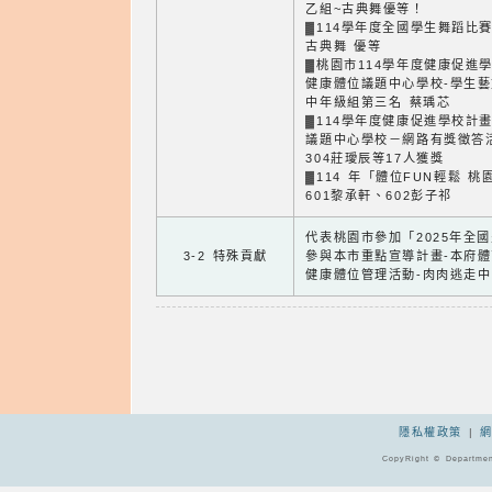
乙組~古典舞優等！
▓114學年度全國學生舞蹈比賽
古典舞 優等
▓桃園市114學年度健康促進學
健康體位議題中心學校-學生藝
中年級組第三名 蔡瑀芯
▓114學年度健康促進學校計
議題中心學校－網路有獎徵答
304莊璦辰等17人獲獎
▓114 年「體位FUN輕鬆 
601黎承軒、602彭子祁
代表桃園市參加「2025年全
3-2 特殊貢獻
參與本市重點宣導計畫-本府體
健康體位管理活動-肉肉逃走中
隱私權政策
|
CopyRight © Departmen