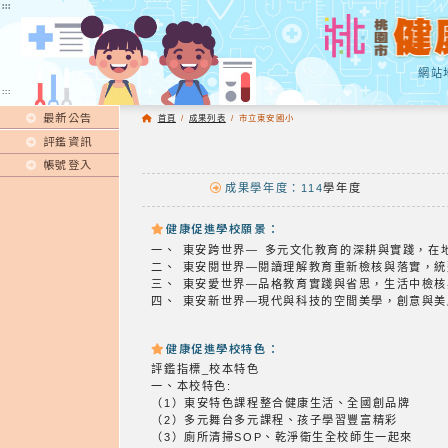
:::
:::
網站
:::
最新公告
首頁
/
成果列表
/
市立東安國小
評鑑資訊
帳號登入
成果學年度：114
學年度
健康促進學校願景：
一、 東安跨世界— 多元文化教育的深耕與實踐，在
二、 東安閱世界—閱讀理解教育重新檢核與落實，
三、 東安愛世界—品格教育實踐與省思，生活中檢核
四、 東安新世界—現代與科技的空間美學，創意與
健康促進學校特色：
評鑑指標_校本特色
一、本校特色:
（1）東安特色課程整合健康生活、全國創品牌
（2）多元舞台多元課程、孩子學習豐富精彩
（3）廁所清掃SOP、乾淨衛生全校師生一起來