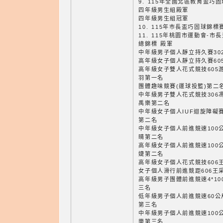
9. 115年全國北區教育盃巧
四年級男生組殿軍
四年級男生組冠軍
10. 115年巿長盃巧固球錦
11. 115年桃園市運動會-
總錦標 殿軍
中年級男子個人靜立持久賽30
高年級女子個人靜立持久賽60
高年級女子雙人花式競技605游
羽第一名
團體趣味競賽(運球投籃)第二
中年級男子雙人花式競技306馮
禹樂第二名
中年級女子個人IUF迴旋障礙賽
第二名
中年級女子個人前進競速100公
晴第二名
高年級女子個人前進競速100公
婕第二名
高年級女子個人花式競技606
女子個人滑行前進競距606王
高年級男子團體前進競速4*10
三名
低年級男子個人前進競速60公尺
第三名
中年級男子個人前進競速100公
樂第三名