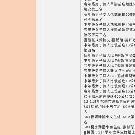
高年級男子個人單腳前進競速50
峻安第三名
高年級男子雙人花式競技605劉
冠丞第三名
中年級女子個人花式競技405
高年級女子個人撥輪前進競速30
游芯寧第三名
團體花式競技(小團體組)第四
中年級男子個人比慢前進10公尺
第四名
低年級男子個人IUF迴旋障礙賽
中年級男子個人IUF迴旋障礙賽
高年級男子個人IUF迴旋障礙賽
高年級男子個人靜立持久賽50
中年級女子個人IUF迴旋障礙賽
中年級女子個人比慢前進10公尺
中年級女子個人比慢倒退10公尺
高年級女子個人比慢前進10公尺
女子個人前進競速400公尺*20
12.115年桃園巿運動會田徑
601葉宥均國小男生組 60M第
名
504曾妍晞國小女生組 60M第
名
504楊彥勳國小男生組 推鉛
▓桃園市114學年度學生舞蹈