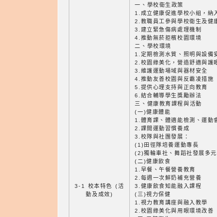
一、學校衛生政策
1.成立健康促進學校小組，納
2.教職員工參與學校衛生及健
3.建立緊急傷病處理機制
4.推動無菸拒檳校園環境
二、學校環境
1.定期檢測水質、照明與設備
2.校園綠美化，營造舒適與護
3.維護運動場域與器材安全
4.推動友善校園與反霸凌措施
5.提供心理支持與正向教育
6.結合輔導學生獎勵辦法
三、健康教育課程與活動
(一)健康體能
1.體育課、體適能檢測、運動
2.課間運動習慣養成
3.校隊與社團發展：
(1)田徑隊培養運動專長
(2)獨輪車社、舞蹈社發展多
(二)健康飲食
1.早餐、午餐營養教育
2.每週一次鮮奶補充營養
3-1 校本特色 (活
3.健康飲食知能融入課程
動及成效)
(三)視力保健
1.視力教育講座與融入教學
2.校園綠美化與用眼環境改善