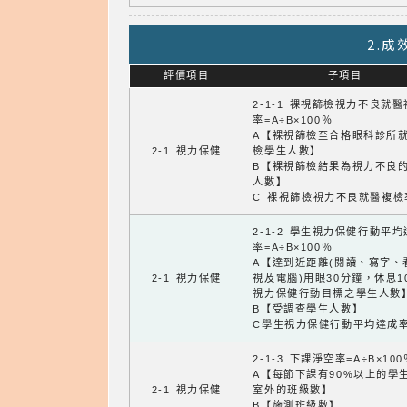
2.
評價項目
子項目
2-1-1 裸視篩檢視力不良就
率=A÷B×100％
A【裸視篩檢至合格眼科診所
2-1 視力保健
檢學生人數】
B【裸視篩檢結果為視力不良
人數】
C 裸視篩檢視力不良就醫複檢
2-1-2 學生視力保健行動平
率=A÷B×100％
A【達到近距離(閱讀、寫字、
2-1 視力保健
視及電腦)用眼30分鐘，休息1
視力保健行動目標之學生人數
B【受調查學生人數】
C學生視力保健行動平均達成
2-1-3 下課淨空率=A÷B×100
A【每節下課有90%以上的學
2-1 視力保健
室外的班級數】
B【施測班級數】