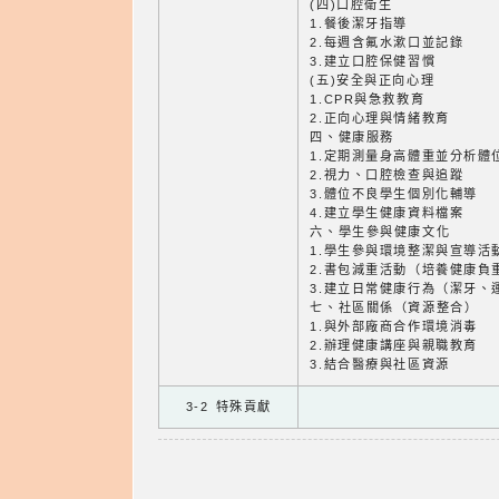
(四)口腔衛生
1.餐後潔牙指導
2.每週含氟水漱口並記錄
3.建立口腔保健習慣
(五)安全與正向心理
1.CPR與急救教育
2.正向心理與情緒教育
四、健康服務
1.定期測量身高體重並分析體
2.視力、口腔檢查與追蹤
3.體位不良學生個別化輔導
4.建立學生健康資料檔案
六、學生參與健康文化
1.學生參與環境整潔與宣導活
2.書包減重活動（培養健康負
3.建立日常健康行為（潔牙、
七、社區關係（資源整合）
1.與外部廠商合作環境消毒
2.辦理健康講座與親職教育
3.結合醫療與社區資源
3-2 特殊貢獻