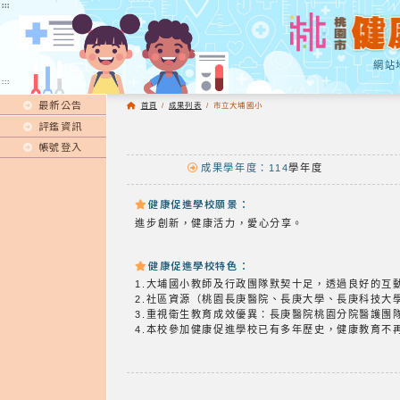
:::
:::
網站
:::
最新公告
首頁
/
成果列表
/
市立大埔國小
評鑑資訊
帳號登入
成果學年度：114
學年度
健康促進學校願景：
進步創新，健康活力，愛心分享。
健康促進學校特色：
1.大埔國小教師及行政團隊默契十足，透過良好的互
2.社區資源（桃園長庚醫院、長庚大學、長庚科技大
3.重視衛生教育成效優異：長庚醫院桃園分院醫護團
4.本校參加健康促進學校已有多年歷史，健康教育不