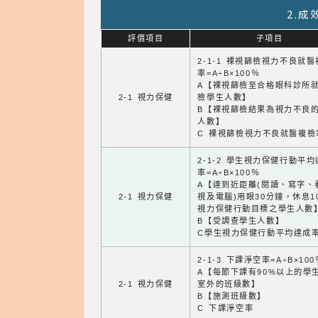
2.
評價項目
子項目
2-1-1 裸視篩檢視力不良就
率=A÷B×100％
A【裸視篩檢至合格眼科診所
2-1 視力保健
檢學生人數】
B【裸視篩檢結果為視力不良
人數】
C 裸視篩檢視力不良就醫複檢
2-1-2 學生視力保健行動平
率=A÷B×100％
A【達到近距離(閱讀、寫字、
2-1 視力保健
視及電腦)用眼30分鐘，休息1
視力保健行動目標之學生人數
B【受調查學生人數】
C學生視力保健行動平均達成
2-1-3 下課淨空率=A÷B×100
A【每節下課有90%以上的學
2-1 視力保健
室外的班級數】
B【施測班級數】
C 下課淨空率