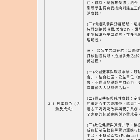
注、感恩、誠信等美德；結合
引導學生從自我接納到建立正
活實踐。
(三)情緒教養與動靜體驗：透
特質訓練與毛根/美食DIY，
衝突解決與美學欣賞，在多元
理韌性。
三、 親師生共學鏈結：串聯
打破圍牆侷限，透過多元活動
與社區。
(一)校園盛事與環境永續：辦
會」，結合社區、公益單位（
會，不僅激發親師生向心力，
深度融入大型群聚活動。
(二)假日共好與感性實踐：定
3-1 校本特色 (活
如畫出心中古靈精怪、感恩手作
動及成效)
過志工媽媽說故事與親子共創
至家庭的情感連結與心靈成長
(三)數位健康與資源共享：積
成癮防制及數位學習資源進行
平台、小桃家幸福+Podcas