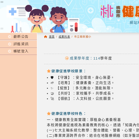
:::
:::
網站
:::
最新公告
首頁
/
成果列表
/
市立南崁國小
評鑑資訊
帳號登入
成果學年度：114
學年度
健康促進學校願景：
• 🛡️ 【守護】：安全環境，身心無憂。
• 🌱 【培育】：健康素養，正向生活。
• ✨ 【綻放】：多元舞台，潛能無限。
• 🤝 【共好】：家校攜手，共學成長。
• 🚀 【領航】：人文科技，公民願景。
健康促進學校特色：
一、健康教育全面實踐：厚植身心素養根基
本校將健康促進視為素養教育的核心，透過「知識內
(一)七大主軸系統化教學：整合體能、營養、心理、
(二)專業資源跨界合作：結合在地醫療網絡（如牙醫