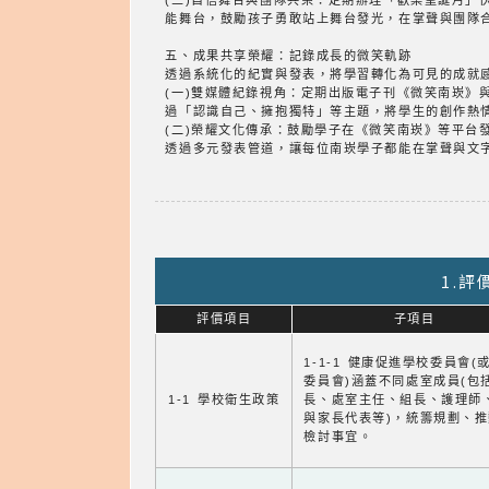
(三)自信舞台與團隊共榮：定期辦理「歡樂聖誕月
能舞台，鼓勵孩子勇敢站上舞台發光，在掌聲與團隊
五、成果共享榮耀：記錄成長的微笑軌跡
透過系統化的紀實與發表，將學習轉化為可見的成就
(一)雙媒體紀錄視角：定期出版電子刊《微笑南崁
過「認識自己、擁抱獨特」等主題，將學生的創作熱
(二)榮耀文化傳承：鼓勵學子在《微笑南崁》等平
透過多元發表管道，讓每位南崁學子都能在掌聲與文
1.
評價項目
子項目
1-1-1 健康促進學校委員會(
委員會)涵蓋不同處室成員(包
1-1 學校衛生政策
長、處室主任、組長、護理師
與家長代表等)，統籌規劃、
檢討事宜。