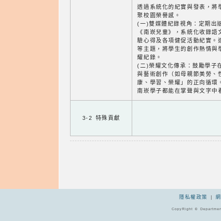
透過系統化的紀實與發表，將
聚校園榮譽感。
(一)雙媒體紀錄視角：定期出
《南崁兒童》，系統化收錄語
驗心得及各項健促活動紀實。
等主題，將學生的創作熱情與
耀紀錄。
(二)榮耀文化傳承：鼓勵學子
與藝術創作（如母親節美勞、
康、學習、榮耀」的正向循環
南崁學子都能在掌聲與文字中
3-2 特殊貢獻
隱私權政策
|
CopyRight © Departmen