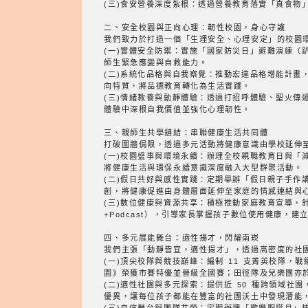
(三)食安營養深度紮根：透過營養教育落實「真食物
二、安全校園與正向心理：韌性校園，身心守護
我們致力於打造一個「生理安全、心理安定」的校園
(一)實體安全防禦：實施「國家防災日」避難演練（趴
師生緊急應變與自救能力。
(二)系統化品格與自我察覺：推動宏達品格增能計
向特質，將品德教育轉化為生活實踐。
(三)情緒教養與動靜體驗：透過打招呼體驗、聖火傳
體驗中深根自我價值並強化心理韌性。
三、親師生共學鏈結：串聯健康生活共同體
打破圍牆侷限，透過多元活動將健康意識由學校延伸
(一)校園盛事與環境永續：辦理全校親職教育日與
將健康生活與環保永續意識深度融入大型群聚活動。
(二)假日共好與感性實踐：定期舉辦「假日親子手作
創，將健康促進由身體層面延伸至家庭的情感連結與
(三)數位健康與資源共享：積極推動家庭教育宣導，
+Podcast），引導家長掌握孩子數位使用健康，
四、多元展能舞台：適性揚才，閃耀南崁
我們主張「動靜皆宜，適性揚才」，透過高密度的社
(一)頂尖校隊與競技巔峰：編制 11 支菁英校隊，
園》榮獲市賽特優並晉級全國賽；田徑隊及兒樂團亦
(二)適性社團與多元探索：提供近 50 種跨領域
優異，讓每位孩子都能在豐富的社團沃土中發現潛能