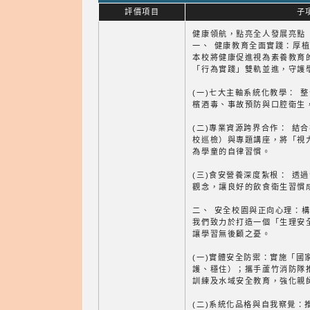
評價項目
子
健康領航，點亮全人發展亮點
一、 健康教育全面實踐：厚
本校將健康促進視為素養教育
「行為實踐」雙軌並進，守護
(一)七大主軸系統化教學： 
檳酒毒、事故預防與口腔衛生
(二)專業資源跨界合作： 結
校巡檢）與專題講座，將「視
為學童的自律習慣。
(三)食安營養深度紮根： 透
觀念，讓良好的飲食衛生習慣
二、 安全校園與正向心理：
我們致力於打造一個「生理安
讓學習無後顧之憂。
(一)實體安全防禦：實施「國
護、穩住）；攜手蘆竹消防隊推動
訓練及水域安全教育，強化親
(二)系統化品格與自我察覺：