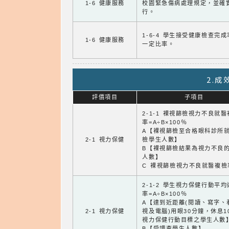
1-6 健康服務
校園緊急傷病處理規定，並確
行。
1-6-4 學生接受健康檢查完
1-6 健康服務
一定比率。
2.
評價項目
子項目
2-1-1 裸視篩檢視力不良就
率=A÷B×100％
A【裸視篩檢至合格眼科診所
2-1 視力保健
檢學生人數】
B【裸視篩檢結果為視力不良
人數】
C 裸視篩檢視力不良就醫複檢
2-1-2 學生視力保健行動平
率=A÷B×100％
A【達到近距離(閱讀、寫字、
2-1 視力保健
視及電腦)用眼30分鐘，休息1
視力保健行動目標之學生人數
B【受調查學生人數】