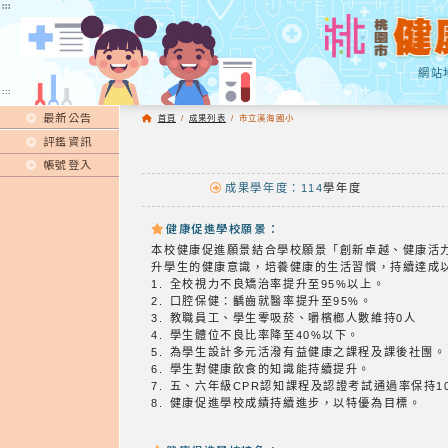
:::
:::
網站
:::
最新公告
首頁
/
成果列表
/
市立溪海國小
評鑑資訊
帳號登入
成果學年度：114
學年度
健康促進學校願景：
本校健康促進願景結合學校願景「創新卓越、健康活
升學生的健康意識，培養健康的生活習慣，持續達成
1. 全校視力不良矯治率提升至95%以上。
2. 口腔保健：齲齒就醫率提升至95%。
3. 教職員工、學生零吸菸、嚼檳榔人數維持0人
4. 學生體位不良比率降至40%以下。
5. 為學生設計多元活潑有益健康之課程及課後社團。
6. 學生對健康飲食的知識能持續提升。
7. 五、六年級CPR認知課程及認證考試通過率保持1
8. 健康促進學校成績持續進步，以特優為目標。