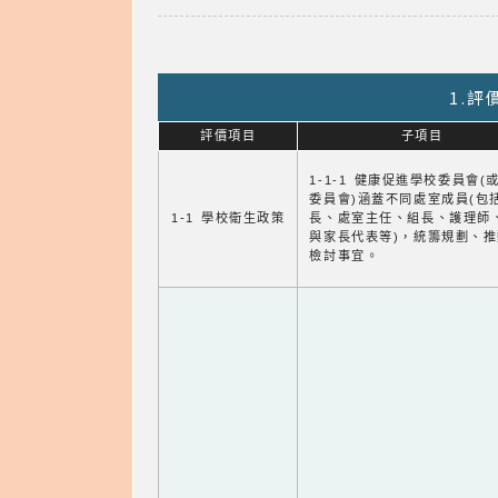
1.
評價項目
子項目
1-1-1 健康促進學校委員會(
委員會)涵蓋不同處室成員(包
1-1 學校衛生政策
長、處室主任、組長、護理師
與家長代表等)，統籌規劃、
檢討事宜。