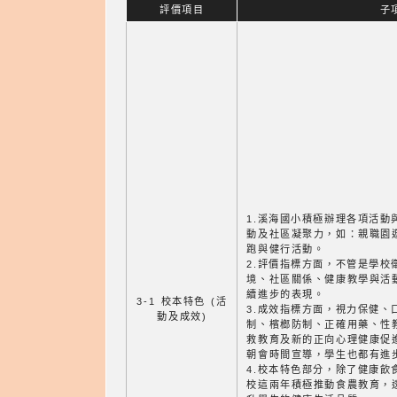
評價項目
子
1.溪海國小積極辦理各項活動
動及社區凝聚力，如：親職園
跑與健行活動。
2.評價指標方面，不管是學校
境、社區關係、健康教學與活
續進步的表現。
3-1 校本特色 (活
3.成效指標方面，視力保健、
動及成效)
制、檳榔防制、正確用藥、性
救教育及新的正向心理健康促
朝會時間宣導，學生也都有進
4.校本特色部分，除了健康飲
校這兩年積極推動食農教育，