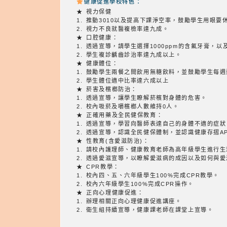
健康促進學校特色：
★ 視力保健
1. 推動3010以及提高下課淨空率，鼓勵學生用眼要
2. 視力不良就醫複檢率達九成。
★ 口腔健康：
1. 透過宣導，請學生選擇1000ppm的含氟牙膏，
2. 學生複診齲齒診治率達九成以上。
★ 健康體位：
1. 鼓勵學生兩餐之間飲用無糖飲料，並鼓勵學生每週
2. 學生體位適中比率達六成以上
★ 菸害及檳榔防治：
1. 透過宣導，讓學生瞭解菸檳對身體的危害。
2. 校內吸菸及嚼檳榔人數維持0人。
★ 正確用藥及全民健保教育：
1. 透過宣導，學習向醫師表達自己的身體不適的症
2. 透過宣導，認識全民健保體制，並認識健康存摺A
★ 性教育(含愛滋防治)：
1. 請校內護理師、健康教育老師為高年級學生進行
2. 透過愛滋宣導，以瞭解愛滋病的成因以及如何與
★ CPR教學：
1. 校內四、五、六年級學生100%完成CPR教學。
2. 校內六年級學生100%完成CPR操作。
★ 正向心理健康促進：
1. 辦理相關正向心理健康促進講座。
2. 衛生組持續宣導，健康課老師在課堂上宣導。