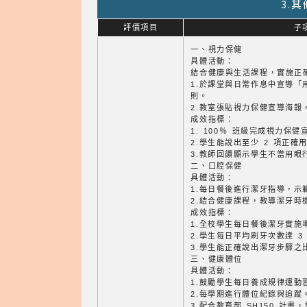
3.
評價項目
子
一、視力保健
具體活動：
結合健康與生活課程，實施正
1.於課堂與日常作息中宣導「
則。
2.教室張貼視力保健宣導海報
成效指標：
1. 100％ 班級完成視力保
2.學生能說出至少 2 項正確
3.教師回饋顯示學生不當用眼
二、口腔保健
具體活動：
1.每日餐後進行潔牙指導，示
2.結合健康課程，教導潔牙時
成效指標：
1.全校學生每日餐後潔牙實施率
2.學生每日平均刷牙次數達 3
3.學生能正確說出潔牙步驟之比
三、健康體位
具體活動：
1.鼓勵學生每日養成規律運動
2.每學期進行體位紀錄與追蹤
3.配合教育部 SH150 計