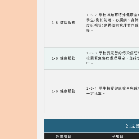
1-6-2 學校照顧有特殊健康
學生(例如氣喘、心臟病、身
1-6 健康服務
度近視等)建置個案管理並作成
錄。
1-6-3 學校有完善的傳染病
1-6 健康服務
校園緊急傷病處理規定，並確
行。
1-6-4 學生接受健康檢查完
1-6 健康服務
一定比率。
2.
評價項目
子項目