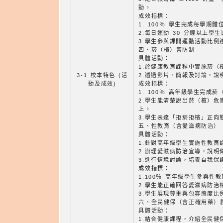
動。
成效指標：
1. 100％ 學生完成每學期體
2.每日運動 30 分鐘以上學
3.學生參與課間運動活動比例達
四、菸（檳）害防制
具體活動：
1.於健康教育課程中實施菸（
3-1 校本特色 (活
2.透過影片、簡報及討論，說
動及成效)
成效指標：
1. 100％ 高年級學生完成
2.學生能清楚說出菸（檳）危害
上。
3.學生表達「拒菸拒檳」正向態
五、性教育（含愛滋病防治）
具體活動：
1.針對高年級學生實施性教育
2.辦理愛滋病防治宣導，說明
3.進行情境討論，培養自我保
成效指標：
1.100％ 高年級學生參與性
2.學生能正確回答愛滋病防治
3.學生展現尊重與包容態度比例
六、全民健保（含正確用藥）
具體活動：
1.結合健康課程，介紹全民健