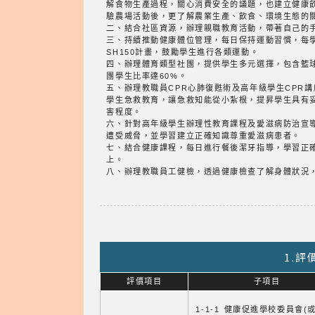
解食物生產過程，關心消費安全的議題，也建立健康
驗農場活動後，更了解農業生產、飲食、環境生態的
二、結合社區資源，辦理親職教育活動，帶著自己的
三、持續推動健康體位管理，每日保持運動習慣，每
SH150計畫，鼓勵學生進行各類運動。
四、辦理體育類型社團，提供學生多元選擇，包含籃
團學生比率達60%。
五、辦理教職員CPR心肺復甦術及高年級學生CPR
學生急救教育，讓急救知能從小紮根，提昇學生具有
害程度。
六、針對高年級學生辦理性教育課程及愛滋病防治宣
遭受威脅，並學習建立正確知識尊重愛滋病患者。
七、結合健康課程，每日進行餐後潔牙指導，學習正
上。
八、辦理教職員工健檢，透過健康檢查了解身體狀況
1.
評價項目
子項目
1-1-1 健康促進學校委員會(