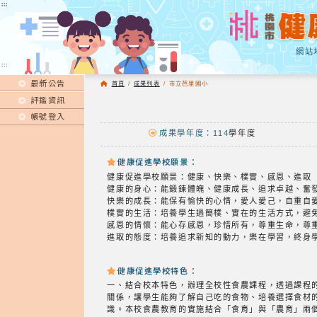
:::
:::
網站
:::
最新公告
首頁
/
成果列表
/
市立芭里國小
評鑑資訊
帳號登入
成果學年度：114
學年度
健康促進學校願景：
健康促進學校願景：健康、快樂、樸實、感恩、進取
健康的身心：能鍛鍊體魄、健康成長、追求卓越、奮
快樂的成長：能保有愉快的心情，愛人愛己，自重自
樸實的生活：培養學生過簡樸、實在的生活方式，避
感恩的情懷：能心存感恩，珍惜所有，尊重生命，尊
進取的態度：培養追求新知的動力，樂在學習，終身
健康促進學校特色：
一、結合校本特色，辦理全校性食農課程，透過課程
關係，讓學生能夠了解自己吃的食物、培養選擇食材
識。本校食農教育的實施結合「食育」與「農育」兩