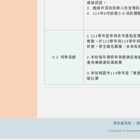
通過認證。
3. 邀請坪頂消防隊入校宣導
4. 114年9月辦理小小消防體
1.111學年度參與本市重點
推動，於113學年與114學
菸營，學生報名踴躍，未來有
3-2 特殊貢獻
2.本校每年積極參與健康促進
童用藥健康知識競賽
3.參加桃園市114學年度「
報比賽
隱私權政策
|
CopyRight © Departmen