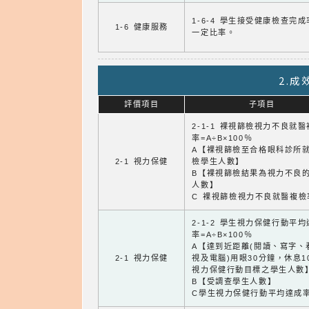
1-6-4 學生接受健康檢查完
1-6 健康服務
一定比率。
2.
評價項目
子項目
2-1-1 裸視篩檢視力不良就
率=A÷B×100％
A【裸視篩檢至合格眼科診所
2-1 視力保健
檢學生人數】
B【裸視篩檢結果為視力不良
人數】
C 裸視篩檢視力不良就醫複檢
2-1-2 學生視力保健行動平
率=A÷B×100％
A【達到近距離(閱讀、寫字、
2-1 視力保健
視及電腦)用眼30分鐘，休息1
視力保健行動目標之學生人數
B【受調查學生人數】
C學生視力保健行動平均達成