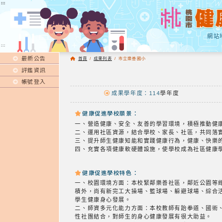
:::
:::
網站
:::
最新公告
首頁
/
成果列表
/
市立樂善國小
評鑑資訊
帳號登入
成果學年度：114
學年度
健康促進學校願景：
一、營造健康、安全、友善的學習環境，積極推動健
二、運用社區資源，結合學校、家長、社區，共同落
三、提升師生健康知能和實踐健康行為，健康、快樂
四、充實各項健康軟硬體設施，使學校成為社區健康
健康促進學校特色：
一、校園環境方面：本校緊鄰樂善社區，鄰近公園等
積外，尚有新完工大操場、籃球場、躲避球場、綜合
學生健康身心發展。
二、師資多元化能力方面：本校教師有跆拳道、國術
性社團結合，對師生的身心健康發展有很大助益。