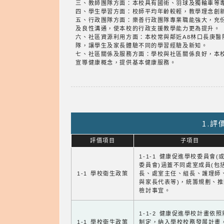
三、教師團隊方面：本校具有國術、羽球及獨輪車等
四、學生學習方面：校師平均年齡較輕，教學理念創
五、行政團隊方面：樂善行政團隊專業職能強大，充
及良性溝通，使本校的行政支援教學能力更為提升。
六、社區資源利用方面：本校常與鄰近A8林口長庚
隊，讓學生及家長體驗不同的學習經驗及新知。
七、社區關係及服務方面：學校與社區關係良好，本
宣導健康概念，提供基本健康服務。
1.
評價項目
子項目
1-1-1 健康促進學校委員會(
委員會)涵蓋不同處室成員(包
1-1 學校衛生政策
長、處室主任、組長、護理師
與家長代表等)，統籌規劃、
檢討事宜。
1-1-2 健康促進學校計畫依
1-1 學校衛生政策
制定，納入學校校務發展計畫