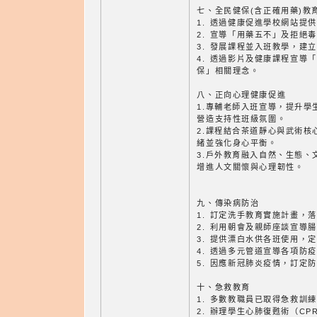
七、全民健保(含正確用藥)教
1. 透過健康促進學校網站提
2. 宣導「用藥五不」及拒絕
3. 發展課程並入班教學，建
4. 透過影片及健康課程宣導
保」相關理念。
八、正向心理健康促進
1.專輔老師入班宣導，提升學
營造支持性班級氛圍。
2.課程結合茶道靜心與武術核
緒並強化身心平衡。
3.戶外教育融入自然、生態、
增進人文關懷與心理韌性。
九、傳染病防治
1. 訂定洗手教育實施計畫，
2. 利用朝會及親師座談宣導
3. 提供漂白水供各班使用，
4. 透過多元管道宣導各項防
5. 因應新冠肺炎疫情，訂定
十、急救教育
1. 多數教職員已取得急救訓
2. 辦理學生心肺復甦術（C