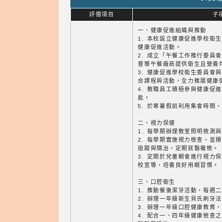
評價項目
子
一、健康促進組織與推動
1. 本校設立健康促進學校衛
健康促進活動。
2. 成立「午餐工作推行委員
督導午餐廠商提供衛生且營養
3. 健康促進學校衛生委員會
合課程與活動，全力推展健康
4. 教職員工積極參與健康促
能。
5. 於寒暑假前利用集會時間
二、視力保健
1. 每學期辦理教室照明檢測
2. 每學期實施視力檢查，並
追蹤與矯治，定期就醫複檢。
3. 定期於兒童朝會進行視力
校宣導，培養良好用眼習慣。
三、口腔衛生
1. 推動餐後潔牙活動，每週
2. 辦理一年級新生貝氏刷牙
3. 辦理一年級口腔健康教育
4. 配合一、四年級健康檢查