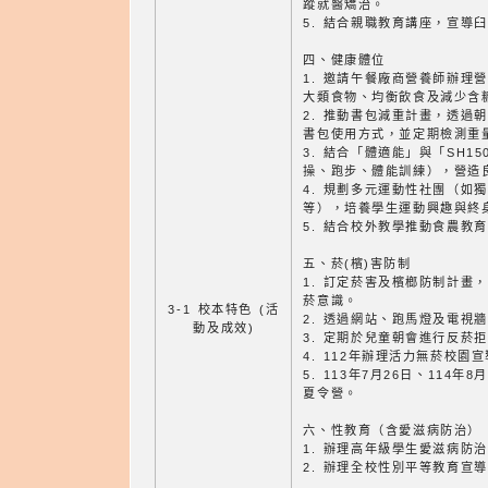
蹤就醫矯治。
5. 結合親職教育講座，宣導
四、健康體位
1. 邀請午餐廠商營養師辦理
大類食物、均衡飲食及減少含
2. 推動書包減重計畫，透過
書包使用方式，並定期檢測重
3. 結合「體適能」與「SH1
操、跑步、體能訓練），營造
4. 規劃多元運動性社團（如
等），培養學生運動興趣與終
5. 結合校外教學推動食農教
五、菸(檳)害防制
1. 訂定菸害及檳榔防制計畫
菸意識。
3-1 校本特色 (活
2. 透過網站、跑馬燈及電視
動及成效)
3. 定期於兒童朝會進行反菸
4. 112年辦理活力無菸校園
5. 113年7月26日、114
夏令營。
六、性教育（含愛滋病防治）
1. 辦理高年級學生愛滋病防
2. 辦理全校性別平等教育宣