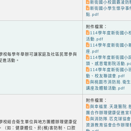
新街國小校園霸凌防制
新街國小學生懷孕事
點.pdf
附件檔案：
114學年度新街國小
活動.pdf
114學年度新街國小
座.pdf
-1 學校每學年舉辦可讓家庭及社區民眾參與
114學年度新街國小
促進活動。
頭、感恩電影院活動.pd
114學年度新街國小
動、校友聯誼會.pdf
與桃園市消防局.衛
講座及體驗活動.pdf
附件檔案：
與幸福里.天晟醫院.
團合作辦理健康促進宣導
與消防隊.匹克球協會
-2 學校結合衛生單位與地方團體辦理健康促
資源教育協會合作辦理
。（如：健康體位、菸(檳)害防制、口腔