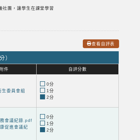
後社團，讓學生在課堂學習
查看自評表
0分）
附件
自評分數
0分
衛生委員會組
1分
2分
0分
務會議紀錄.pdf
1分
健康促進會議紀
2分