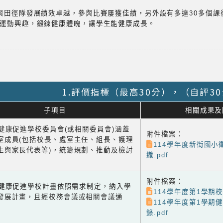
與田徑隊發展績效卓越，參與比賽屢獲佳績，另外設有多達30多個課
運動興趣，鍛鍊健康體魄，讓學生能健康成長。
1.評價指標（最高30分），（自評3
子項目
相關成果及
1 健康促進學校委員會(或相關委員會)涵蓋
附件檔案：
室成員(包括校長、處室主任、組長、護理
114學年度新街國小
生與家長代表等)，統籌規劃、推動及檢討
織.pdf
附件檔案：
-2 健康促進學校計畫依照需求制定，納入學
114學年度第1學期校
發展計畫，且經校務會議或相關會議通
114學年度第1學期
錄.pdf