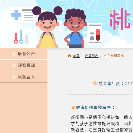
:::
:::
:::
最新公告
首頁
/
成果列表
/
市立新街國小
評鑑資訊
帳號登入
成果學年度：114
健康促進學校願景：
新街國小是個用心接待每一個人
求的孩子適性設施與服務。因此
新觀念，注重良好衛生習慣的實