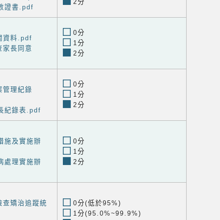
2分
證書.pdf
0分
資料.pdf
1分
查家長同意
2分
0分
案管理紀錄
1分
2分
紀錄表.pdf
措施及實施辦
0分
1分
病處理實施辦
2分
檢查矯治追蹤統
0分(低於95%)
1分(95.0%~99.9%)