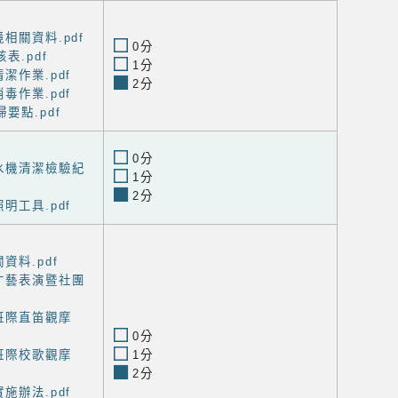
相關資料.pdf
0分
表.pdf
1分
潔作業.pdf
2分
毒作業.pdf
要點.pdf
0分
水機清潔檢驗紀
1分
2分
明工具.pdf
資料.pdf
才藝表演暨社團
班際直笛觀摩
0分
班際校歌觀摩
1分
2分
施辦法.pdf