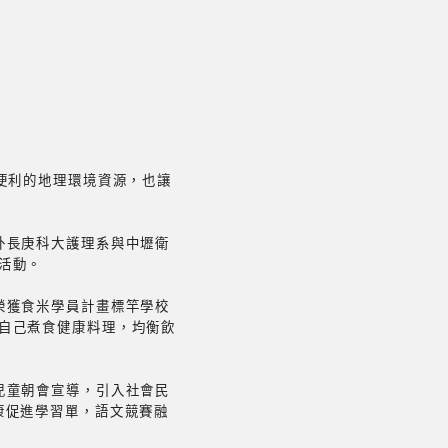
便利的地理環境資源，也讓
外長庚科大護理系與中壢衛
活動。
榮獲食米學員計畫標竿學校
自己煮食健康料理，均衡飲
兒童朝會宣導，引入社會民
康促進學習單，語文競賽融