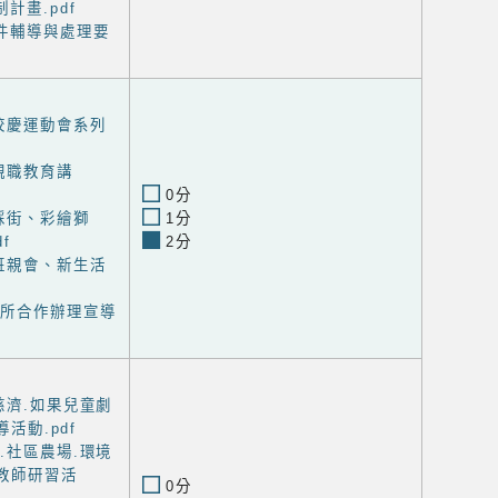
計畫.pdf
件輔導與處理要
校慶運動會系列
親職教育講
0分
踩街、彩繪獅
1分
f
2分
班親會、新生活
生所合作辦理宣導
慈濟.如果兒童劇
活動.pdf
.社區農場.環境
教師研習活
0分