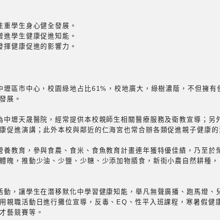
注重學生身心健全發展。
增進學生健康促進知能。
發揮健康促進的影響力。
中壢區市中心，校園綠地占比61%，校地廣大，綠樹濃蔭，不但擁有
發展。
為中壢天晟醫院，經常提供本校親師生相關醫療服務及衛教宣導；另
康促進演講；此外本校與鄰近的仁海宮也常合辦各類促進親子健康的
營養教育，參與食農、食米、食魚教育計畫連年獲特優佳績，乃至於
體魄，推動少油、少鹽、少糖、少添加物膳食，新街小農自然耕種，
活動，讓學生在潛移默化中學習健康知能，舉凡無聲廣播、跑馬燈、
用親職活動日進行攤位宣導，反毒、EQ、性平入班課程，寒暑假健
才藝競賽等。