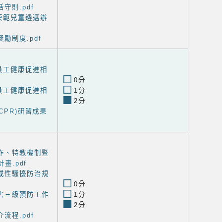
守則.pdf
模範兒童遴選辦
勵制度.pdf
員工健康促進相
0分
員工健康促進相
1分
2分
CPR)研習成果
作、特教機制暨
畫.pdf
或性騷擾防治規
0分
害三級預防工作
1分
2分
流程.pdf