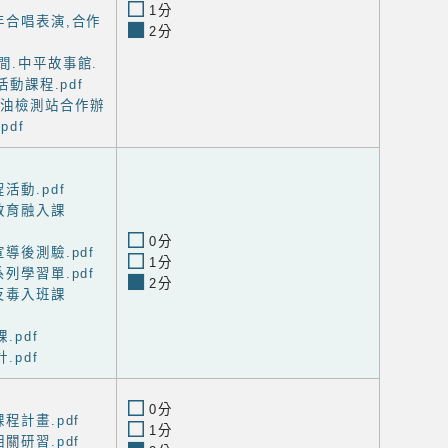
1分
年合唱表演,合作
2分
間.中平故事館.
動課程.pdf
柴油檢測站合作辦
df
活動.pdf
教育融入課
0分
導後測驗.pdf
1分
列學習單.pdf
2分
反毒入班課
.pdf
.pdf
0分
程計畫.pdf
1分
關研習.pdf