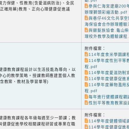
動.pdf
視力保健、性教育(含愛滋病防治)、全民
參與仁海宮建廟200
含正確用藥)教育、正向心理健康促進議
辦理獅頭彩繪活動.pdf
與巷仔46文化共享空
海保協會合作辦理體驗活
與銀髮族協會.龜山
理校外教學及體驗課程.p
附件檔案：
114年度食米學園課程
114學年度性別平等
程.pdf
-1 健康教育課程設計以生活技能為導向，以
114學年度愛滋防制宣
中心的教學策略。授課教師應建置個人教
114學年度健康促進系
(含教案、教材及學習單等)
114學年度藥物濫用
程.pdf
每年進行健體課程觀課
性別平等教育教案設計
附件檔案：
-2 健康教育課程各年級每週至少一節課；教
114學年度健體領域課
與健康促進學校相關課程研習或專業在職
114學年度健康促進相