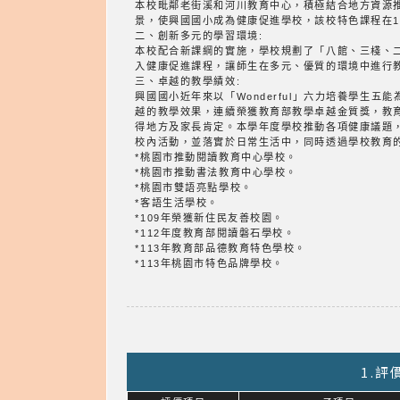
本校毗鄰老街溪和河川教育中心，積極結合地方資源
景，使興國國小成為健康促進學校，該校特色課程在1
二、創新多元的學習環境:
本校配合新課綱的實施，學校規劃了「八館、三棧、
入健康促進課程，讓師生在多元、優質的環境中進行
三、卓越的教學績效:
興國國小近年來以「Wonderful」六力培養學生
越的教學效果，連續榮獲教育部教學卓越金質獎，教
得地方及家長肯定。本學年度學校推動各項健康議題
校內活動，並落實於日常生活中，同時透過學校教育
*桃園市推動閱讀教育中心學校。
*桃園市推動書法教育中心學校。
*桃園市雙語亮點學校。
*客語生活學校。
*109年榮獲新住民友善校園。
*112年度教育部閱讀磐石學校。
*113年教育部品德教育特色學校。
*113年桃園市特色品牌學校。
1.