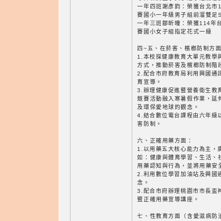
一年四班謝彥鈞：榮獲台北市1
賽國小一年級男子組前溜雙足
一年三班鄒昕曈：榮獲114年
賽國小女子組指定花式一級
四~五、在菸害、檳榔防制方
1.本校採健康教育大單元教學
方式，推動菸害及檳榔防制階
2.配合市府教育局利用興國通
育宣導。
3.辦理健康促進暨營養衛生教
競賽活動融入寒暑假作業，延
及環保愛地球的觀念。
4.結合數位電台課程由六年級
害防制。
六、正確用藥方面：
1.以用藥五大核心能力為主，
如：健康與體育學習、生活、
用藥認知與行為，並將用藥安
2.利用數位學習加油站及興國
念。
3.配合市府辦理桃園市市長盃
暨正確用藥宣導講座。
七、性教育方面（含愛滋病防