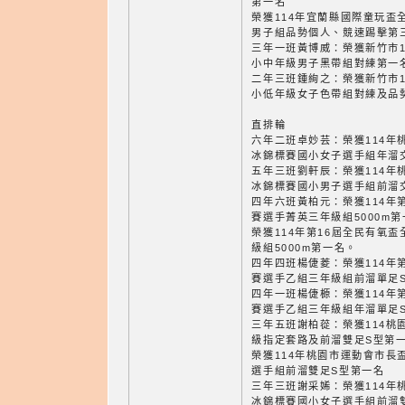
第一名
榮獲114年宜蘭縣國際童玩盃
男子組品勢個人、競速踢擊第
三年一班黃博威：榮獲新竹市1
小中年級男子黑帶組對練第一
二年三班鍾絢之：榮獲新竹市1
小低年級女子色帶組對練及品
直排輪
六年二班卓妙芸：榮獲114年
冰錦標賽國小女子選手組年溜
五年三班劉軒辰：榮獲114年
冰錦標賽國小男子選手組前溜
四年六班黃柏元：榮獲114年
賽選手菁英三年級組5000m第
榮獲114年第16屆全民有氧
級組5000m第一名。
四年四班楊倢菱：榮獲114年
賽選手乙組三年級組前溜單足
四年一班楊倢榞：榮獲114年
賽選手乙組三年級組年溜單足
三年五班謝柏蓯：榮獲114桃
級指定套路及前溜雙足S型第
榮獲114年桃園市運動會市長
選手組前溜雙足S型第一名
三年三班謝采㛓：榮獲114年
冰錦標賽國小女子選手組前溜