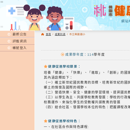
:::
:::
網站
:::
最新公告
首頁
/
成果列表
/
市立興國國小
評鑑資訊
帳號登入
成果學年度：114
學年度
健康促進學校願景：
培養「健康」、「快樂」、「進取」、「創新」的國
其內涵詮釋如下：
（一）確立新世紀國民教育的目標、培育新世紀的國
鄉土的情懷及國際的視野。
（二）營造快樂、安全、健康的學習環境、提昇國民
（三）以學生為主、共謀學校教育發展：學校的行政
校務運作、來強化學生的受教權共謀教育的發展
（四）結合社區、發展學校本位的特色：把握課程改
健康促進學校特色：
一、在社區合作與特色課程: