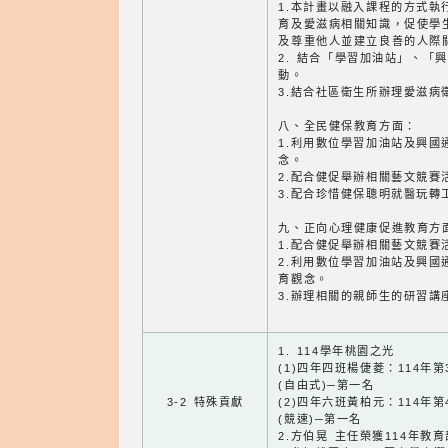
1.本計畫以融入課程的方式執
育及愛滋病相關知識，促使學
及尊重他人並建立良善的人際
2. 結合「學習加油站」、「
動。
3.結合社區衛生所辦理愛滋病
八、全民健保教育方面：
1.利用數位學習加油站及興國
念。
2.配合健促舉辦相關藝文競賽
3.配合珍惜健保聰明就醫玩轉
九、正向心理健康促進教育方
1.配合健促舉辦相關藝文競賽
2.利用數位學習加油站及興國
育觀念。
3.辦理相關的親師生的研習講
1. 114學年桃園之光
(1)四年四班楊倢菱：114年
(自由式)─第一名
3-2 特殊貢獻
(2)四年六班黃柏元：114年
(競速)─第一名
2.方伯晃 主任榮獲114年教