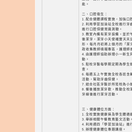
能。
二、口腔衛生：
1.配合健體課程實施，加強口
2.利用學習加油站全校進行牙
進行口腔保健常識測驗。
3.教室內備有潔牙設備，並於
後潔牙，潔牙小天使確實天天
形。每月月初將上個月的「潔
政收集教師填報專區，護理師
4.由護理師協助辦理小一新生
動。
5.駐校牙醫每學期定期為學生
查。
6.每週五上午實施全校各班含
活動，幫助牙齒保健。
7.結合社區牙醫診所蒞校為小
8.餐後播放潔牙歌，推動全校
牙線後進行潔牙活動。
三、健康體位方面：
1.全校實施健康操及學生體適
3.舉辦相關午餐教育藝文活動
4.利用週四「學習加油站」進
5.辦理健康體位專題講座。