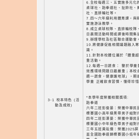
6.全校每週三、五實施多元化
桌球社、跆拳道社、扯鈴社、
社、直排輪社等。
7.四～六年級利用體育課，與
實施游泳教學。
8.成立桌球校隊、直排輪校隊
日晨間活動時間或課後時間集
9.辦理學校及社區聯合運動會
10.將健康促進相關議題融入
識。
11.針對本校體位屬於「體重
重活動。
12.每週一日蔬食： 鑒於學
效應環境問題日趨嚴重；本校自
週一蔬食，健康護地球」，期
學童 正確飲食習慣，懂得珍
*本學年度榮獲相關獎項:
3-1 校本特色 (活
跆拳道
動及成效)
六年二班彭俊晏：榮獲中華民國
標賽國小高年級黑帶男子組對
四年二班彭澤晏：榮獲中華民國
標賽國小中年級色帶男子組對
三年五班黃竑儒：榮獲2025
盃全國跆拳道錦標賽國小低年