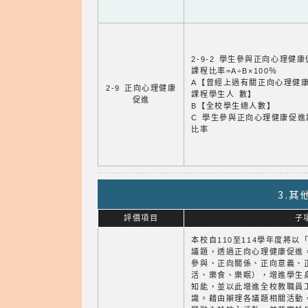
2-9-2 學生參與正向心理健
課程比率=A÷B×100％
A【曾經上過有關正向心理健
2-9 正向心理健康
課程學生人 數】
促進
B【全校學生總人數】
C 學生參與正向心理健康促進
比率
3.
評價項目
子
本校自110至114學年度將
議題，透過正向心理健康促進
參與、正向關係、正向意義、
活、樂食、樂眠），增進學生
知能，並以此增進全校教職員
識。藉由辮理各議題相關活動