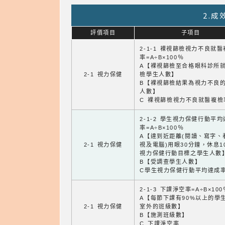
2.
評價項目
子項目
2-1-1 裸視篩檢視力不良就
率=A÷B×100％
A【裸視篩檢至合格眼科診所
2-1 視力保健
檢學生人數】
B【裸視篩檢結果為視力不良
人數】
C 裸視篩檢視力不良就醫複檢
2-1-2 學生視力保健行動平
率=A÷B×100％
A【達到近距離(閱讀、寫字、
2-1 視力保健
視及電腦)用眼30分鐘，休息1
視力保健行動目標之學生人數
B【受調查學生人數】
C學生視力保健行動平均達成
2-1-3 下課淨空率=A÷B×100
A【每節下課有90%以上的學
2-1 視力保健
室外的班級數】
B【施測班級數】
C 下課淨空率