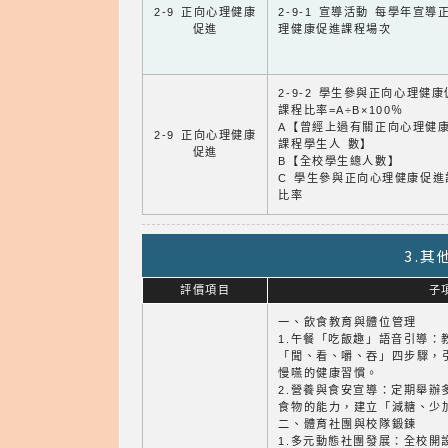
2-9 正向心理健康
2-9-1 宣導活動 每學年宣導
促進
理健康促進課程場次
2-9-2 學生參與正向心理健
課程比率=A÷B×100％
A【曾經上過有關正向心理健
2-9 正向心理健康
課程學生人 數】
促進
B【全校學生總人數】
C 學生參與正向心理健康促進
比率
3.
評價項目
子
一、飲食教育與體位管理
1.午餐「吃飯趣」語音引導：
「聞、看、嚼、吞」四步驟，
慢嚥的健康習慣。
2.營養與食安宣導：定期舉辦
食物的能力，建立「減糖、少
二、體育社團與校隊鍛鍊
1.多元動態社團發展：全校開