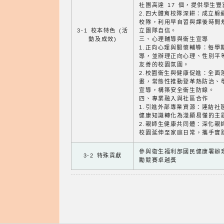
社團高達 17 個，提供學生
2.四大體育校隊深耕：成立躲
校隊，利用早自習與課後時間
3-1 校本特色 (活
立團隊自信。
動及成效)
三、心理輔導與衛生宣導
1.正向心理與關懷輔導：每學
導，並辦理正向心理、性別平
友善的校園氛圍。
2.校園衛生與健康促進：全面
畫，常態性推動登革熱防治、
宣導，構築安全衛生防線。
四、專業融入與社區合作
1.引進外部專業資源：連結社
健康知識轉化為淺顯易懂的主
2.親師生健康共同體：深化親
校園延伸至家庭日常，攜手實
參與衛生福利部國民健康署辦理
3-2 特殊貢獻
勵競賽卓越獎