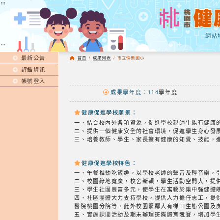
:::
:::
網站
:::
最新公告
首頁
/
成果列表
/
市立快樂國小
評鑑資訊
帳號登入
成果學年度：114
學年度
健康促進學校願景：
一、結合校內外各項資源，促進學校親師生能有健康
二、提供一個健康安全的社會環境，促進學生身心發
三、培養教師、學生、家長擁有健康的知覺、技能，
健康促進學校特色：
一、午餐推動吃飯趣，以學校老師的聲音及輕音樂，
二、校園綠地寬廣，校舍新穎，學生活動空間大，提
三、學生社團豐富多元，使學生在寓教於樂中強健體
四、社區團體大力支持學校，提供人力擔任志工，提
醫院桃園分院等，此外校園緊鄰大有梯田生態公園及
五、實施課間活動及期末辦理班際體育競賽，增加學