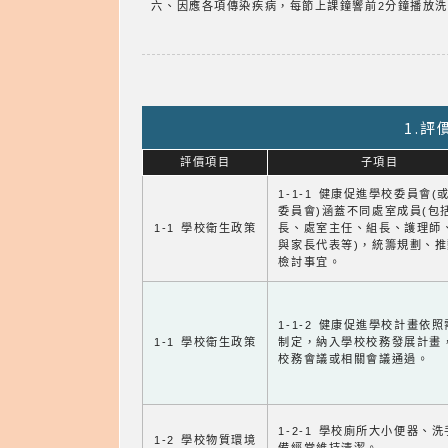
六、因應各項傳染疾病，每節上課鐘響前2分鐘播放
1.
評價項目
子項目
1-1-1 健康促進學校委員會(
委員會)涵蓋不同處室成員(包
1-1 學校衛生政策
長、處室主任、組長、護理師
與家長代表等)，統籌規劃、
檢討事宜。
1-1-2 健康促進學校計畫依
1-1 學校衛生政策
制定，納入學校校務發展計畫
校務會議或相關會議通過。
1-2-1 學校廁所大小便器、
1-2 學校物質環境