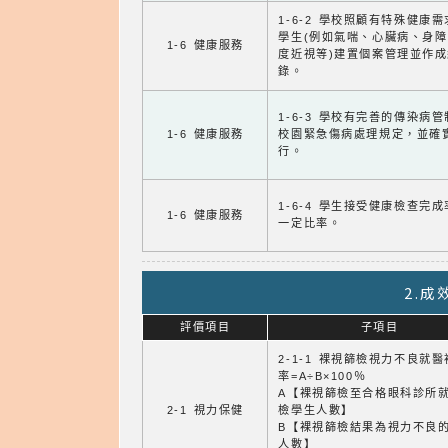
1-6-2 學校照顧有特殊健康
學生(例如氣喘、心臟病、身
1-6 健康服務
度近視等)建置個案管理並作成
錄。
1-6-3 學校有完善的傳染病
1-6 健康服務
校園緊急傷病處理規定，並確
行。
1-6-4 學生接受健康檢查完
1-6 健康服務
一定比率。
2.
評價項目
子項目
2-1-1 裸視篩檢視力不良就
率=A÷B×100％
A【裸視篩檢至合格眼科診所
2-1 視力保健
檢學生人數】
B【裸視篩檢結果為視力不良
人數】