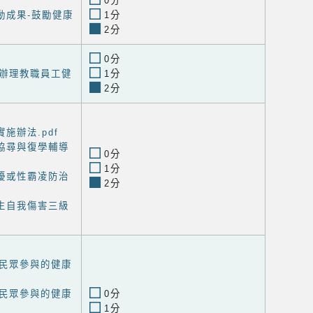
0分
動成果-鼓勵健康
1分
2分
0分
辦理教職員工健
1分
2分
施辦法.pdf
協尋與復學輔導
0分
1分
擾或性霸凌防治
2分
生自我傷害三級
民眾參與的健康
民眾參與的健康
0分
1分