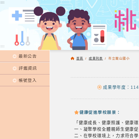
:::
:::
:::
最新公告
首頁
/
成果列表
/
市立龍山國小
評鑑資訊
帳號登入
成果學年度：114
健康促進學校願景：
「健康成長、健康照護、健康環
一、凝聚學校全體親師生健康促
二、在學校環境上，力求符合學