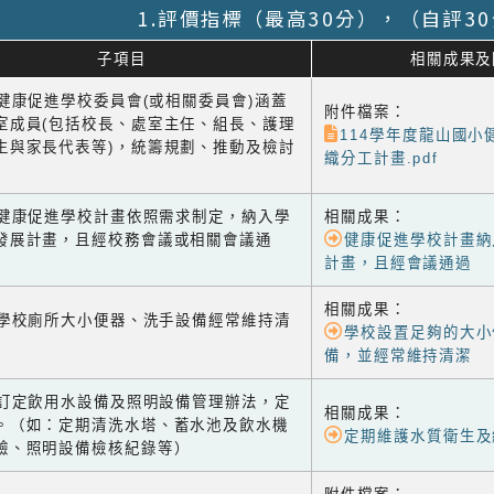
1.評價指標（最高30分），（自評3
子項目
相關成果及
1 健康促進學校委員會(或相關委員會)涵蓋
附件檔案：
室成員(包括校長、處室主任、組長、護理
114學年度龍山國小
生與家長代表等)，統籌規劃、推動及檢討
織分工計畫.pdf
-2 健康促進學校計畫依照需求制定，納入學
相關成果：
發展計畫，且經校務會議或相關會議通
健康促進學校計畫納
計畫，且經會議通過
相關成果：
-1 學校廁所大小便器、洗手設備經常維持清
學校設置足夠的大小
備，並經常維持清潔
-2 訂定飲用水設備及照明設備管理辦法，定
相關成果：
。（如：定期清洗水塔、蓄水池及飲水機
定期維護水質衛生及
驗、照明設備檢核紀錄等）