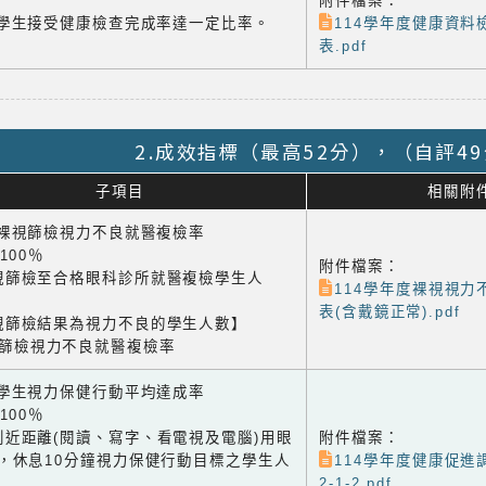
附件檔案：
-4 學生接受健康檢查完成率達一定比率。
114學年度健康資料
表.pdf
2.成效指標（最高52分），（自評4
子項目
相關附
1 裸視篩檢視力不良就醫複檢率
×100％
附件檔案：
視篩檢至合格眼科診所就醫複檢學生人
114學年度裸視視力
表(含戴鏡正常).pdf
視篩檢結果為視力不良的學生人數】
視篩檢視力不良就醫複檢率
2 學生視力保健行動平均達成率
×100％
到近距離(閱讀、寫字、看電視及電腦)用眼
附件檔案：
鐘，休息10分鐘視力保健行動目標之學生人
114學年度健康促進
2-1-2.pdf