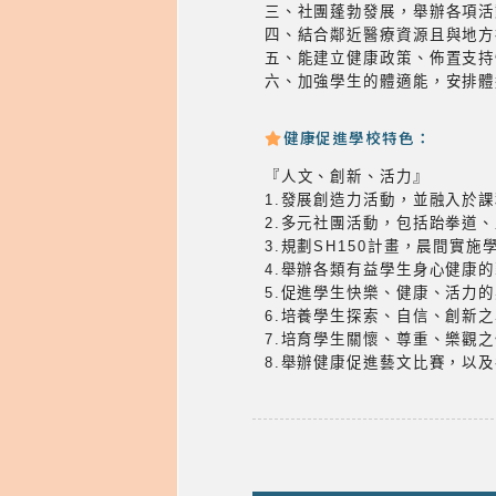
三、社團蓬勃發展，舉辦各項活
四、結合鄰近醫療資源且與地方
五、能建立健康政策、佈置支持
六、加強學生的體適能，安排體
健康促進學校特色：
『人文、創新、活力』
1.發展創造力活動，並融入於
2.多元社團活動，包括跆拳道
3.規劃SH150計畫，晨間實
4.舉辦各類有益學生身心健康
5.促進學生快樂、健康、活力
6.培養學生探索、自信、創新
7.培育學生關懷、尊重、樂觀
8.舉辦健康促進藝文比賽，以