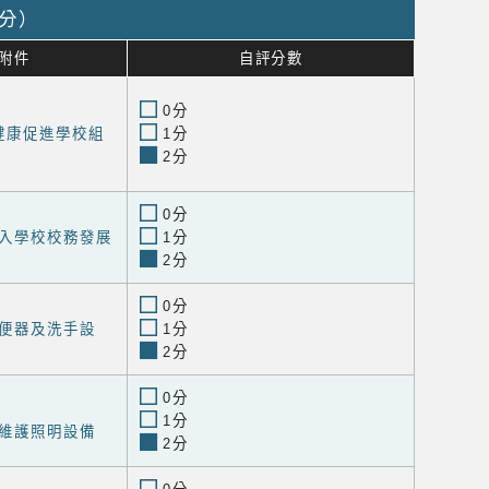
0分）
附件
自評分數
0分
健康促進學校組
1分
2分
0分
入學校校務發展
1分
2分
0分
便器及洗手設
1分
2分
0分
1分
維護照明設備
2分