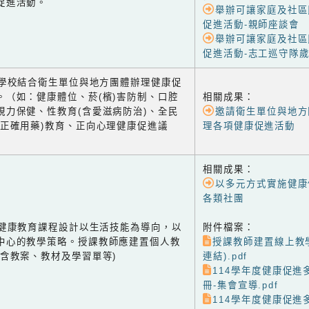
促進活動。
舉辦可讓家庭及社區
促進活動-親師座談會
舉辦可讓家庭及社區
促進活動-志工巡守隊
-2 學校結合衛生單位與地方團體辦理健康促
。（如：健康體位、菸(檳)害防制、口腔
相關成果：
視力保健、性教育(含愛滋病防治)、全民
邀請衛生單位與地方
含正確用藥)教育、正向心理健康促進議
理各項健康促進活動
相關成果：
以多元方式實施健康
各類社團
-1 健康教育課程設計以生活技能為導向，以
附件檔案：
中心的教學策略。授課教師應建置個人教
授課教師建置線上教
(含教案、教材及學習單等)
連結).pdf
114學年度健康促進
冊-集會宣導.pdf
114學年度健康促進