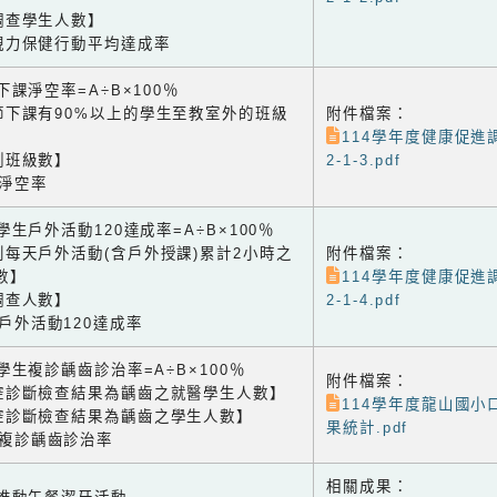
調查學生人數】
視力保健行動平均達成率
3 下課淨空率=A÷B×100％
節下課有90%以上的學生至教室外的班級
附件檔案：
114學年度健康促進
測班級數】
2-1-3.pdf
課淨空率
4 學生戶外活動120達成率=A÷B×100％
到每天戶外活動(含戶外授課)累計2小時之
附件檔案：
數】
114學年度健康促進
調查人數】
2-1-4.pdf
生戶外活動120達成率
1 學生複診齲齒診治率=A÷B×100％
附件檔案：
腔診斷檢查結果為齲齒之就醫學生人數】
114學年度龍山國小
腔診斷檢查結果為齲齒之學生人數】
果統計.pdf
生複診齲齒診治率
相關成果：