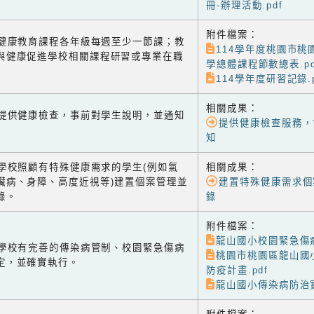
冊-辦理活動.pdf
附件檔案：
-2 健康教育課程各年級每週至少一節課；教
114學年度桃園市桃
與健康促進學校相關課程研習或專業在職
學總體課程節數總表.pd
114學年度研習記錄.p
相關成果：
-1 提供健康檢查，事前對學生說明，並通知
提供健康檢查服務，
知
-2 學校照顧有特殊健康需求的學生(例如氣
相關成果：
臟病、身障、高度近視等)建置個案管理並
建置特殊健康需求個
錄。
錄
附件檔案：
龍山國小校園緊急傷病
-3 學校有完善的傳染病管制、校園緊急傷病
桃園市桃園區龍山國
定，並確實執行。
防疫計畫.pdf
龍山國小傳染病防治實