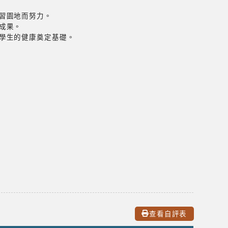
習園地而努力。
成果。
學生的健康奠定基礎。
查看自評表