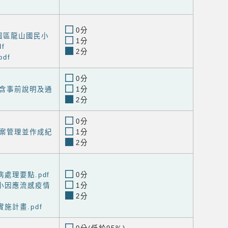
0分
園區龍山國民小
1分
f
2分
df
0分
含事前說明及通
1分
2分
0分
案管理並作成紀
1分
2分
處理要點.pdf
0分
小因應流感疫情
1分
2分
施計畫.pdf