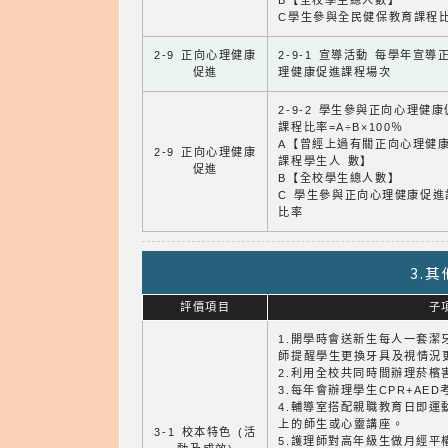
B【全校學生總人數】
C學生參與全民健保教育課程
2-9 正向心理健康
2-9-1 宣導活動 每學年宣導
促進
理健康促進課程場次
2-9-2 學生參與正向心理健
課程比率=A÷B×100％
A【曾經上過有關正向心理健
2-9 正向心理健康
課程學生人 數】
促進
B【全校學生總人數】
C 學生參與正向心理健康促進
比率
3.
評價項目
子
1.開學時會送新生每人一套潔
師提醒學生更換牙具及視情況
2.利用全校共同時間辦理菸檳
3.每年會辦理學生CPR+AE
4.輔導室搭配親職教育日即運
上的師生或心靈講座。
3-1 校本特色 (活
5.護理師對高年級生做月經平