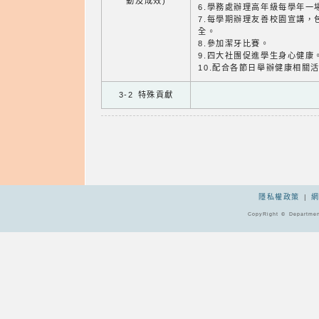
動及成效)
6.學務處辦理高年級每學年一
7.每學期辦理友善校園宣講，
全。
8.參加潔牙比賽。
9.四大社團促進學生身心健康
10.配合各節日舉辦健康相關
3-2 特殊貢獻
隱私權政策
|
CopyRight © Departmen