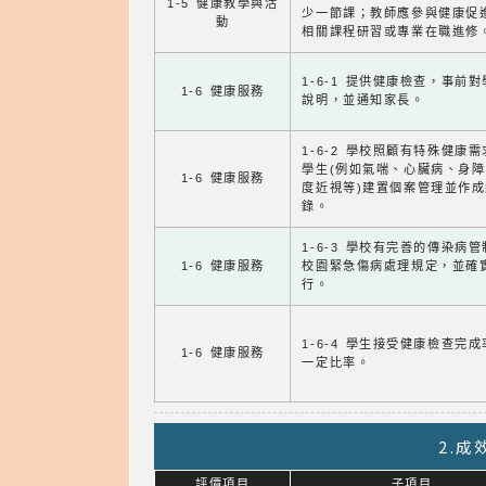
1-5 健康教學與活
少一節課；教師應參與健康促
動
相關課程研習或專業在職進修
1-6-1 提供健康檢查，事前
1-6 健康服務
說明，並通知家長。
1-6-2 學校照顧有特殊健康
學生(例如氣喘、心臟病、身
1-6 健康服務
度近視等)建置個案管理並作成
錄。
1-6-3 學校有完善的傳染病
1-6 健康服務
校園緊急傷病處理規定，並確
行。
1-6-4 學生接受健康檢查完
1-6 健康服務
一定比率。
2.
評價項目
子項目