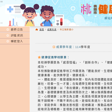
:::
:::
網站
:::
最新公告
首頁
/
成果列表
/
市立瑞原國小
評鑑資訊
帳號登入
成果學年度：114
學年度
健康促進學校願景：
本校辧學願景為「感恩惜福」、「創新合作」、「健
成功。
本校推動健康促進學校工作願景為「體能良好、生理
健康素養，能快樂學習，健康成長。
一、體能良好：推展運動與休閒，校內有四個體能技
麗社，培養一生一才藝；在每週學生朝會時間，全校
二、生理健康：以「食出健康」均衡飲食的營養教育
為重，基礎健康檢查及疾病預防次之，輔以傷病醫療
三、心理健康：以學生為主體，拓展各項展演發表的
敗不餒精神、不驕不卑的心態，是個有表達力，有自
四、家庭參與：推動友善校園、拒絕霸凌，推動品格
庭吸菸及嚼檳榔，並增進正確用藥等健康行為，增進