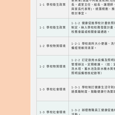
委員會)涵蓋不同處室成員(包
1-1 學校衛生政策
長、處室主任、組長、護理師
與家長代表等)，統籌規劃、
檢討事宜。
1-1-2 健康促進學校計畫依
1-1 學校衛生政策
制定，納入學校校務發展計畫
校務會議或相關會議通過。
1-2-1 學校廁所大小便器、
1-2 學校物質環境
備經常維持清潔。
1-2-2 訂定飲用水設備及照
管理辦法，定期維護。（如：
1-2 學校物質環境
洗水塔、蓄水池及飲水機水質
照明設備檢核紀錄等）
1-3-1 學校制訂健康生活守
1-3 學校社會環境
過獎勵制度，鼓勵健康行為實
1-3-2 辦理教職員工健康促
1-3 學校社會環境
活動。