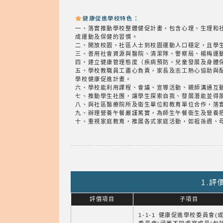
健康促進學校特色：
一、落實推動學校整體健促計畫，包含心理、生理和
成運動及保健的習慣。
二、開放校園，社區人士到校園運動人口穩定，且學
三、善用社會資源與醫院、清潔隊、警察局、楊梅運
四、建立健康管理態度（疾病預防、兒童發展及身體
五、學校教職員工盡心負責，家長及志工熱心協助與
學校健康促進計畫。
六、學校能利用課程、會議、宣導活動、親師溝通互
七、推動學生社團，讓學生探索自我、發展潛能並得
八、與社區醫療院所及衛生單位和教育單位合作，落
九、辦理營養午餐嚴謹篤實，為師生午餐衛生及營養
十、重視家庭教育，推展各式家庭活動，如祖孫週、
1.
評價項目
子項目
1-1-1 健康促進學校委員會(