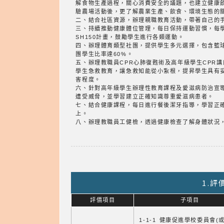
解食物生產過程，關心消費安全的議題，也建立健康
驗農場活動後，更了解農業生產、飲食、環境生態的
二、結合社區資源，辦理親職教育活動，帶著自己的
三、持續推動健康體位管理，每日保持運動習慣，每
SH150計畫，鼓勵學生進行各類運動。
四、辦理體育類型社團，提供學生多元選擇，包含籃
團學生比率達60%。
五、辦理教職員CPR心肺復甦術及高年級學生CPR
學生急救教育，讓急救知能從小紮根，提昇學生具有
害程度。
六、針對高年級學生辦理性教育課程及愛滋病防治宣
遭受威脅，並學習建立正確知識尊重愛滋病患者。
七、結合健康課程，每日進行餐後潔牙指導，學習正
上。
八、辦理教職員工健檢，透過健康檢查了解身體狀況
1.
評價項目
子項目
1-1-1 健康促進學校委員會(