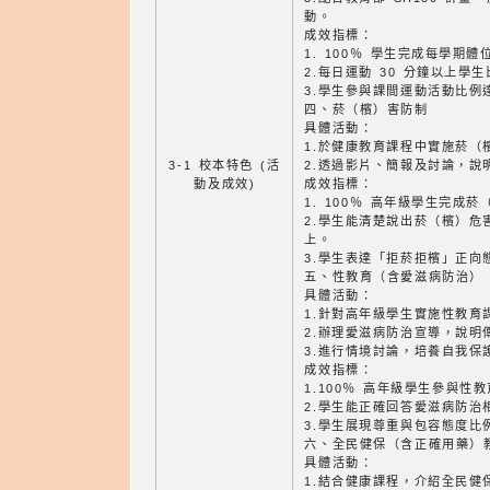
動。
成效指標：
1. 100％ 學生完成每學期體
2.每日運動 30 分鐘以上學
3.學生參與課間運動活動比例達
四、菸（檳）害防制
具體活動：
1.於健康教育課程中實施菸（
3-1 校本特色 (活
2.透過影片、簡報及討論，說
動及成效)
成效指標：
1. 100％ 高年級學生完成
2.學生能清楚說出菸（檳）危害
上。
3.學生表達「拒菸拒檳」正向態
五、性教育（含愛滋病防治）
具體活動：
1.針對高年級學生實施性教育
2.辦理愛滋病防治宣導，說明
3.進行情境討論，培養自我保
成效指標：
1.100％ 高年級學生參與性
2.學生能正確回答愛滋病防治
3.學生展現尊重與包容態度比例
六、全民健保（含正確用藥）
具體活動：
1.結合健康課程，介紹全民健