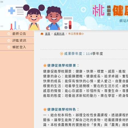
:::
:::
網站
:::
最新公告
首頁
/
成果列表
/
市立芭里國小
評鑑資訊
帳號登入
成果學年度：114
學年度
健康促進學校願景：
健康促進學校願景：健康、快樂、樸實、感恩、進取
健康的身心：能鍛鍊體魄、健康成長、追求卓越、奮
快樂的成長：能保有愉快的心情，愛人愛己，自重自
樸實的生活：培養學生過簡樸、實在的生活方式，避
感恩的情懷：能心存感恩，珍惜所有，尊重生命，尊
進取的態度：培養追求新知的動力，樂在學習，終身
健康促進學校特色：
一、結合校本特色，辦理全校性食農課程，透過課程
關係，讓學生能夠了解自己吃的食物、培養選擇食材
識。本校食農教育的實施結合「食育」與「農育」兩