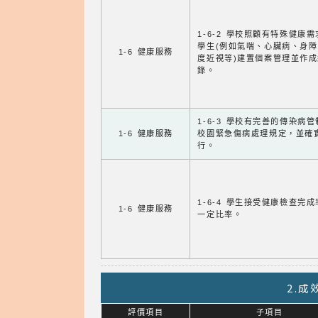
1-6-2 學校照顧有特殊健康
學生(例如氣喘、心臟病、身
1-6 健康服務
度近視等)建置個案管理並作成
錄。
1-6-3 學校有完善的傳染病
1-6 健康服務
校園緊急傷病處理規定，並確
行。
1-6-4 學生接受健康檢查完
1-6 健康服務
一定比率。
2.
評價項目
子項目