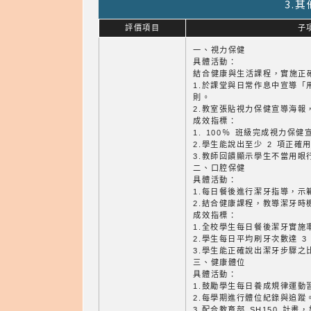
3.
評價項目
子
一、視力保健
具體活動：
結合健康與生活課程，實施正
1.於課堂與日常作息中宣導「
則。
2.教室張貼視力保健宣導海報
成效指標：
1. 100％ 班級完成視力保
2.學生能說出至少 2 項正確
3.教師回饋顯示學生不當用眼
二、口腔保健
具體活動：
1.每日餐後進行潔牙指導，示
2.結合健康課程，教導潔牙時
成效指標：
1.全校學生每日餐後潔牙實施率
2.學生每日平均刷牙次數達 3
3.學生能正確說出潔牙步驟之比
三、健康體位
具體活動：
1.鼓勵學生每日養成規律運動
2.每學期進行體位紀錄與追蹤
3.配合教育部 SH150 計