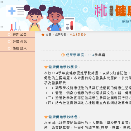
:::
:::
網站
:::
最新公告
首頁
/
成果列表
/
市立水美國小
評鑑資訊
帳號登入
成果學年度：114
學年度
健康促進學校願景：
本校114學年度健康促進學校計畫，以菸(檳)害防治
促進為主要議題。本計畫目的在發展多元層面、多元
項為發展願景：
（一）凝聚學校健康促進的共識打造優質的健康生活
（二）營造一個身心健康的學校環境與文化，藉由健
（三）透過教學及宣導活動讓學生參與並展現其行動
（四）結合社區資源與地方社區建立合作網絡及夥伴
健康促進學校特色：
水美國小以健康促進學校的六大範疇「學校衛生政策
務」為策略基礎。計畫中強調三無(無菸、無毒、無檳