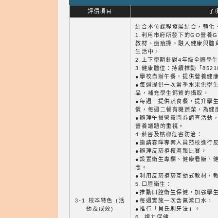
評價項目
子
結合本位課程發展結合，轉化
1.利用市府所發下的GO營養
教材、瘦瘦操，融入健康與體
生活中。
2.上下學期針對4年級全體學
3.健康體位：持續推動「852
●學校自辦午餐，提供營養健
●每週提供一次當季水果供學
品，補充學生鈣質的攝取。
●每週一提供蔬食餐，提升學
慣，每週二餐有機蔬菜，為健
●辦理午餐營養問券調查活動
營養議題的重視。
4.菸害及檳榔危害防治：
●邀請春暉專案人員蒞校進行
●辦理反菸拒檳海報比賽。
●設置衛生專欄、健康看版、
念。
●利用反菸拒菸互動式教材，
5.口腔衛生：
●推動口腔衛生保健，加強學
3-1 校本特色 (活
●每週實施一次含氟漱口水。
動及成效)
●推行「貝氏刷牙法」。
6. 視力保健