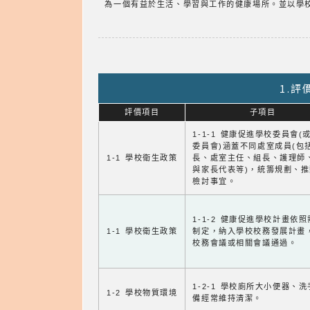
為一個有益於生活、學習與工作的健康場所。並以學
1.
評價項目
子項目
1-1-1 健康促進學校委員會(
委員會)涵蓋不同處室成員(包
1-1 學校衛生政策
長、處室主任、組長、護理師
與家長代表等)，統籌規劃、
檢討事宜。
1-1-2 健康促進學校計畫依
1-1 學校衛生政策
制定，納入學校校務發展計畫
校務會議或相關會議通過。
1-2-1 學校廁所大小便器、
1-2 學校物質環境
備經常維持清潔。