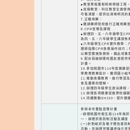
●教室黑板重新粉刷修繕工程
●班級教室、科任教室全面使用
可看清楚，提供出清晰明亮的
7.正確用藥：
●邀請藥師蒞校進行正確用藥
8.CPR宣導及課程
●辦理四、五、六年級學生CP
為四、五、六年級學生講授急
●六年級學生CPR實作教學：
理師指導CPR急救操作技巧
以模型實施急救術，藉此培養
9.配合局端辦理校園友善提供
計畫。
10.參加桃園市114年度健康
等教育教案設計，獲得國小組
11.推動食農教育，進行學習
食及農業的理解。
12.辦理四年級學生游泳課程
13.辦理各項健康促進學校議
14.持續推動SH150，提升
參與本市重點宣導計畫
~辦理桃園市衛生局114年無
一、辦理菸害防制活動及講座
(一)針對紙菸及電子煙危害防
活動，並辦理宣導講座強化宣