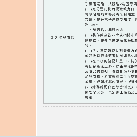
手菸害識能，共辦理2場宣導
(二)充分運用校內親職教育日
會場合加強宣導菸害防制知識
共識，提升電子煙防制知能，
理1場。
二、營造活力無菸校園
(一)製作禁菸告示牌或相關布
3-2 特殊貢獻
道牆面，使社區民眾及家長瞭
害。
(二)活力無菸環境長期營造方
或跑馬燈傳達菸害防制訊息5
(三)在本校的健促計畫中，特
害防制新法上路，藉由學校的
及毒品的認知，養成拒菸拒毒
加強宣導，希望透過學生在家
戒菸、戒嚼檳榔的意願，促進
(四)總務處配合宣導管制:進
園安全之外，也請施工廠商及
檳榔。