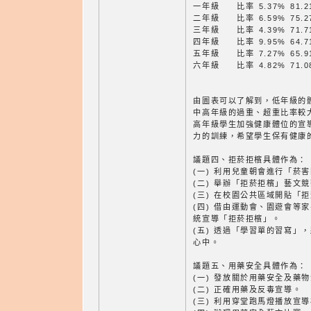
一年級 比率 5.37% 81.21%
二年級 比率 6.59% 75.27%
三年級 比率 4.39% 71.71%
四年級 比率 9.95% 64.71%
五年級 比率 7.27% 65.91%
六年級 比率 4.82% 71.08%
由圖表可以了解到，低年級的
中高年級的過重、超重比率較
高年級學生加強健康體位的宣
力的訓練，希望學生保有健康
議題四、拒菸拒檳具體作為：
(一) 利用兒童朝會進行「菸
(二) 舉辦「拒菸拒檳」藝文競
(三) 在校園公共區域開貼「
(四) 借由運動會、園遊會等
統宣導「拒菸拒檳」。
(五) 透過「學習單的習寫」
心中。
議題五、用藥安全具體作為：
(一) 發放關於用藥安全及藥
(二) 正確用藥及反毒宣導。
(三) 利用穿堂跑馬燈播放宣