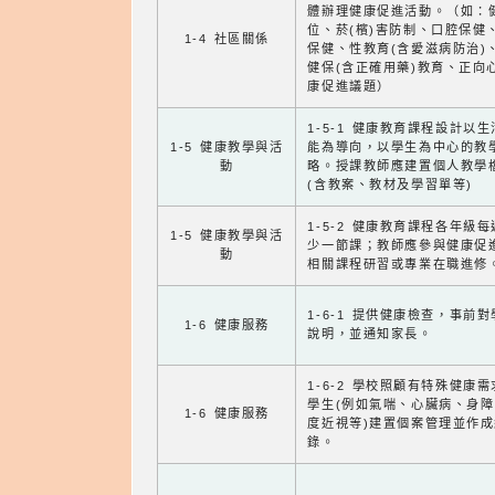
體辦理健康促進活動。（如：
位、菸(檳)害防制、口腔保健
1-4 社區關係
保健、性教育(含愛滋病防治)
健保(含正確用藥)教育、正向
康促進議題）
1-5-1 健康教育課程設計以
1-5 健康教學與活
能為導向，以學生為中心的教
動
略。授課教師應建置個人教學
(含教案、教材及學習單等)
1-5-2 健康教育課程各年級
1-5 健康教學與活
少一節課；教師應參與健康促
動
相關課程研習或專業在職進修
1-6-1 提供健康檢查，事前
1-6 健康服務
說明，並通知家長。
1-6-2 學校照顧有特殊健康
學生(例如氣喘、心臟病、身
1-6 健康服務
度近視等)建置個案管理並作成
錄。