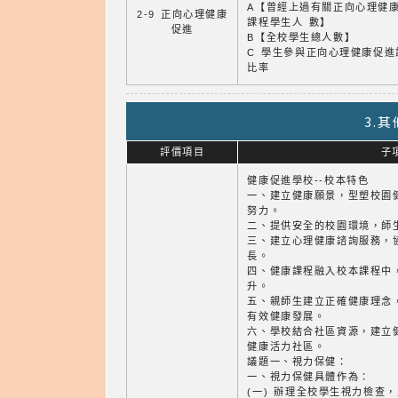
A【曾經上過有關正向心理健
2-9 正向心理健康
課程學生人 數】
促進
B【全校學生總人數】
C 學生參與正向心理健康促進
比率
3.
評價項目
子
健康促進學校--校本特色
一、建立健康願景，型塑校園
努力。
二、提供安全的校園環境，師
三、建立心理健康諮詢服務，
長。
四、健康課程融入校本課程中
升。
五、親師生建立正確健康理念
有效健康發展。
六、學校結合社區資源，建立
健康活力社區。
議題一、視力保健：
一、視力保健具體作為：
(一) 辦理全校學生視力檢查