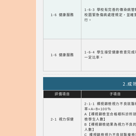
1-6-3 學校有完善的傳染病
1-6 健康服務
校園緊急傷病處理規定，並確
行。
1-6-4 學生接受健康檢查完
1-6 健康服務
一定比率。
2.
評價項目
子項目
2-1-1 裸視篩檢視力不良就
率=A÷B×100％
A【裸視篩檢至合格眼科診所
2-1 視力保健
檢學生人數】
B【裸視篩檢結果為視力不良
人數】
C 裸視篩檢視力不良就醫複檢