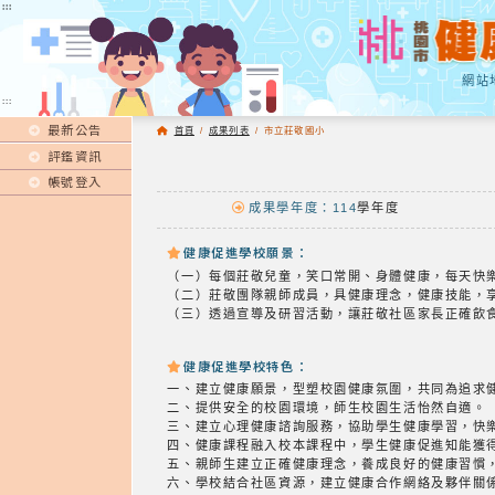
:::
:::
網站
:::
最新公告
首頁
/
成果列表
/
市立莊敬國小
評鑑資訊
帳號登入
成果學年度：114
學年度
健康促進學校願景：
（一）每個莊敬兒童，笑口常開、身體健康，每天快
（二）莊敬團隊親師成員，具健康理念，健康技能，
（三）透過宣導及研習活動，讓莊敬社區家長正確飲
健康促進學校特色：
一、建立健康願景，型塑校園健康氛圍，共同為追求
二、提供安全的校園環境，師生校園生活怡然自適。
三、建立心理健康諮詢服務，協助學生健康學習，快
四、健康課程融入校本課程中，學生健康促進知能獲
五、親師生建立正確健康理念，養成良好的健康習慣
六、學校結合社區資源，建立健康合作網絡及夥伴關