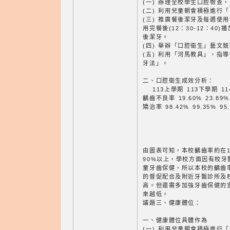
(一) 辦理全校學生口腔檢查
(二) 利用兒童朝會積極進行
(三) 推廣餐後潔牙及每週使
用完餐後(12：30-12：40
後潔牙。
(四) 舉辦「口腔衛生」藝文
(五) 利用「河馬教具」，指
牙法」。
二、口腔衛生成效分析：
113上學期 113下學期 11
齲齒不良率 19.60% 23.89% 
矯治率 98.42% 99.35% 95.
由圖表可知，本校齲齒率約在1
90%以上，學校方面因有校
童牙齒保健，所以本校的齲齒
的督促配合及附近牙醫診所及
高。但還需多加強牙齒保健的
來越低。
議題三、健康體位：
一、健康體位具體作為
(一) 利用兒童朝會積極進行