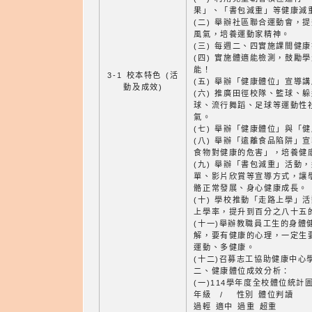
果」、「書包減重」等健康減
(二) 舉辦社區聯合運動會，
風氣，培養運動家精神。
(三) 每週二、四實施課間健
(四) 實施體適能檢測，鼓勵
能！
3-1 校本特色 (活
(五) 舉辦「健康體位」宣導
動及成效)
(六) 推廣田徑校隊、籃球、
球、流行舞蹈、足球等運動性
氣。
(七) 舉辦「健康體位」與「
(八) 舉辦「遠離食品陷阱」
食物對健康的危害」，培養健
(九) 舉辦「書包減重」活動
單、影片欣賞等宣導方式，讓
骼正常發展、身心健康成長。
(十) 學校推動「走路上學」
上學率，提升到百分之八十五
(十一)舉辦教職員工生的身體
解，要有健康的心理，一定生
運動、多健康。
(十二)召募志工協助健康中心
二、健康體位成效分析：
(一)114學年度全校體位統計
年級 / 性別 體位判讀
過輕 適中 過重 超重