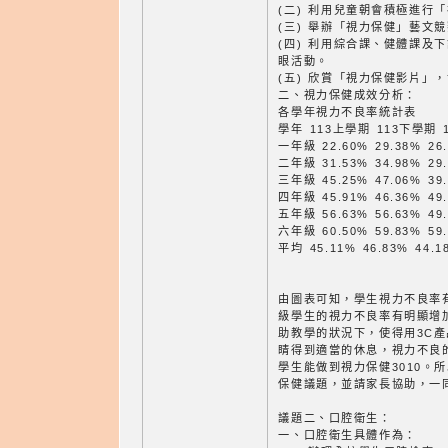
(二) 利用兒童朝會積極進行
(三) 舉辦「視力保健」藝文競
(四) 利用綜合課、健體課及
眼活動。
(五) 欣賞「視力保健影片」
二、視力保健成效分析：
各學年視力不良率統計
學年 113上學期 113下學期 
一年級 22.60% 29.38% 26.
二年級 31.53% 34.98% 29.
三年級 45.25% 47.06% 39.
四年級 45.91% 46.36% 49.
五年級 56.63% 56.63% 49.
六年級 60.50% 59.83% 59.
平均 45.11% 46.83% 44.1
由圖表可知，學生視力不良率
級學生的視力不良率有明顯增
助教學的狀況下，使得用3C
睛得到適當的休息，視力不良
學生能做到視力保健3010。
保健議題，並請家長協助，一
議題二、口腔衛生：
一、口腔衛生具體作為：