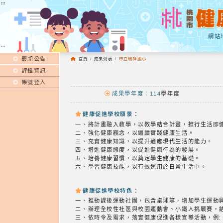
:::
:::
網站
:::
最新公告
首頁
/
成果列表
/
市立瑞祥國小
評鑑資訊
帳號登入
成果學年度：114
學年度
健康促進學校願景：
一、將計畫融入教學，以教學結合計畫，推行生活即
二、強化健康觀念，以繼續實踐健康生活。
三、充實健康知識，以提升適應現代生活的能力。
四、增進健康態度，以促進健康行為的發展。
五、培養健康習慣，以奠定學生健康的基礎。
六、學習健康技能，以有效運用於日常生活中。
健康促進學校特色：
一、推動課後運動社團，包含桌球等，增加學生運動
二、辦理全校性社區與校園運動會、小鐵人挑戰賽，
三、依時令及需求，落實健康促進各樣宣導活動，例: