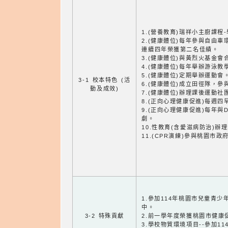
1.(營養教育)瑞祥小主廚課程
2.(健康體位)每年參與自由
連續四年榮獲第二名佳績。
3.(健康體位)與黃烈火基金
4.(健康體位)每年舉辦游泳教
5.(健康體位)定期舉辦運動會
3-1 校本特色 (活
6.(健康體位)成立田徑隊，
動及成效)
7.(健康體位)辦理課後運動
8.(正向心理健康促進)每週
9.(正向心理健康促進)每年與
劇。
10.性教育(含愛滋病防治)辦
11.(CPR演練)參與桃園市
1.參加114年桃園市兒童青
中。
3-2 特殊貢獻
2.前一學年度榮獲桃園市健康
3.學校物質環境項目--參加1