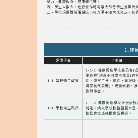
視力、健康飲食、健康體位等。
四、學生人數少，進行實作時可讓大部分學生實際演
五、學校規模雖然屬偏遠小校資源不如大校充足，但
1.
評價項目
子項目
1-1-1 健康促進學校委員會(
委員會)涵蓋不同處室成員(包
1-1 學校衛生政策
長、處室主任、組長、護理師
與家長代表等)，統籌規劃、
檢討事宜。
1-1-2 健康促進學校計畫依
1-1 學校衛生政策
制定，納入學校校務發展計畫
校務會議或相關會議通過。