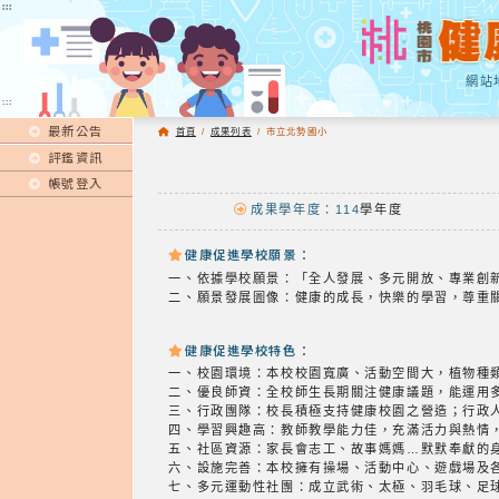
:::
:::
網站
:::
最新公告
首頁
/
成果列表
/
市立北勢國小
評鑑資訊
帳號登入
成果學年度：114
學年度
健康促進學校願景：
一、依據學校願景：「全人發展、多元開放、專業創
二、願景發展圖像：健康的成長，快樂的學習，尊重
健康促進學校特色：
一、校園環境：本校校園寬廣、活動空間大，植物種
二、優良師資：全校師生長期關注健康議題，能運用
三、行政團隊：校長積極支持健康校園之營造；行政
四、學習興趣高：教師教學能力佳，充滿活力與熱情
五、社區資源：家長會志工、故事媽媽…默默奉獻的
六、設施完善：本校擁有操場、活動中心、遊戲場及
七、多元運動性社團：成立武術、太極、羽毛球、足