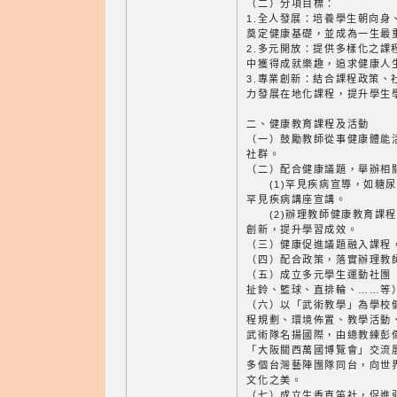
（二）分項目標：
1.全人發展：培養學生朝向身
奠定健康基礎，並成為一生最
2.多元開放：提供多樣化之課
中獲得成就樂趣，追求健康人
3.專業創新：結合課程政策、
力發展在地化課程，提升學生
二、健康教育課程及活動
（一）鼓勵教師從事健康體能
社群。
（二）配合健康議題，舉辦相
(1)罕見疾病宣導，如糖尿
罕見疾病講座宣講。
(2)辦理教師健康教育課程
創新，提升學習成效。
（三）健康促進議題融入課程
（四）配合政策，落實辦理教
（五）成立多元學生運動社團
扯鈴、籃球、直排輪、……等
（六）以「武術教學」為學校
程規劃、環境佈置、教學活動
武術隊名揚國際，由總教練彭
「大阪關西萬國博覽會」交流
多個台灣藝陣團隊同台，向世
文化之美。
（七）成立生香直笛社，促進