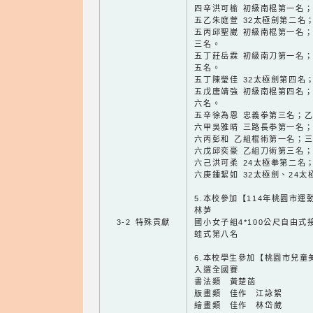
四辛洪可榆 初級南棍第一名
五乙朱庭萱 32太極劍第二名
五丙邱聖崴 初級南棍第一名
三名。
五丁莊岳霖 初級南刀第一名
五名。
五丁陳瑩佳 32太極劍第四名
五戊唐靖強 初級南棍第四名
六名。
五辛徐為恩 忠義拳第三名；
六甲吳雅晴 三路長拳第一名
六丙彭和 乙組棍術第一名；
六戊邱奕豪 乙組刀術第三名
六己洪可柔 24太極拳第二名
六庚鍾絜如 32太極劍、24
5.本校參加【114年桃園市
林芛
3-2 特殊貢獻
國小女子組4*100公尺自由式
蛙式第八名
6.本校學生參加【桃園市兒童
入選全國賽
書法類 黃楚菡
版畫類 佳作 江詠絮
繪畫類 佳作 林岱葳