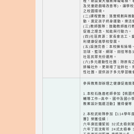
程、新設東大樓無障礙電梯、老
及兒童遊戲場改善等)，讓學
之校園環境。
(二)課程實施：落實規劃與推
動，奠定孩子終身運動，樂活
(三)教師團隊：鼓勵教師進行
促進之理念、知能與行動力。
(四)社區資源：家長會志工、
利健康促進學校發展。
(五)設施完善：本校擁有操場
羽球、籃球、網球、田徑等各
社區民眾充份運用。
(六)多元運動性社團：除原有
排輪社外，更新增了扯鈴社、
性社團，提供孩子多元學習機
參與教育部辦理之健康促進競
1.本校石逸眉老師參加【桃園
輔導工作─高中、國中及國小
教案設計甄選活動】獲得優等
2.本校武術隊參加【114學年
賽】榮獲佳績：
六年庚班鍾絜如 32式太極劍
六年丁班沈宥圻 24式太極拳 