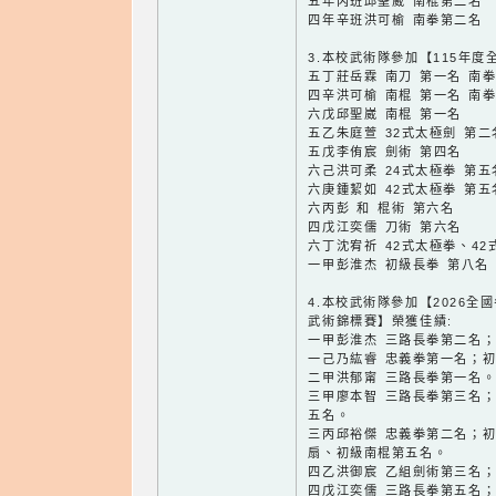
五年丙班邱聖崴 南棍第二名
四年辛班洪可榆 南拳第二名
3.本校武術隊參加【115年
五丁莊岳霖 南刀 第一名 南拳
四辛洪可榆 南棍 第一名 南拳
六戊邱聖崴 南棍 第一名
五乙朱庭萱 32式太極劍 第二
五戊李侑宸 劍術 第四名
六己洪可柔 24式太極拳 第五
六庚鍾絜如 42式太極拳 第五
六丙彭 和 棍術 第六名
四戊江奕儒 刀術 第六名
六丁沈宥祈 42式太極拳、42
一甲彭淮杰 初級長拳 第八名
4.本校武術隊參加【2026
武術錦標賽】榮獲佳績:
一甲彭淮杰 三路長拳第二名
一己乃紘睿 忠義拳第一名；
二甲洪郁甯 三路長拳第一名
三甲廖本智 三路長拳第三名
五名。
三丙邱裕傑 忠義拳第二名；
扇、初級南棍第五名。
四乙洪御宸 乙組劍術第三名
四戊江奕儒 三路長拳第五名