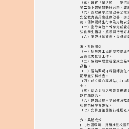
（五）設置「樂活箱」，提供
第二節下課播放動感音樂，鼓
（六）辦理通學環境改善全校
安全教育委員會提案改善、辦
施，保障親師生行車及用路安
（七）指導自治市幹部完成愛
強化學生惜福、感恩與行善好
（八）爭取社區資源，提供經
五、社區關係
（一）招募志工協助學校健康
及綠化美化等工作。
（二）協助中壢靈糧堂成立品
品格。
（三）邀請潔明牙科醫師擔任
期學童牙科檢查。
（四）成立愛心導護站(共13
全。
（五）結合北勢之夜晚會邀請
路詐騙防治。
（六）邀請芯福里情緒教育推廣
社會情緒學習課程。
（七）安排直笛團進行社區老
六、具體成效
(一)校園環境：持續推動校園