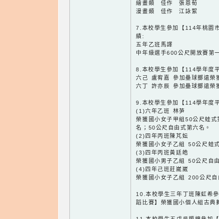
繪畫類 佳作 張恩荀
漫畫類 佳作 江詠絮
7.本校學生參加【114年桃
績:
五年乙班馬譯
中年級選手600公尺開放賽第一
8.本校學生參加【114學年
六己 盧宥嘉 參加壘球擲遠榮
六丁 許亦辰 參加壘球擲遠榮
9.本校學生參加【114學年
(1)六年乙班 林芛
榮獲國小女子甲組50公尺蛙式
名；50公尺自由式第六名。
(2)四年丙班陳芃妘
榮獲國小女子乙組 50公尺蛙
(3)四年丙班黃廷皓
榮獲國小男子乙組 50公尺自
(4)四年己班莊崴崴
榮獲國小女子乙組 200公尺
10.本校學生三年丁班陳虹希
蹈比賽】榮獲國小個人組古典