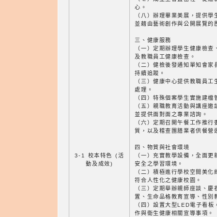
心。
（八）辦理畢業美展，提供學
並藉由藝術創作與公開展覽的
三、健康服務
（一）定期辦理學生健康檢查
及教職員工健康檢查。
（二）健檢後發通知單知會家
持續追蹤。
（三）健康中心提供教職員工
處理。
（四）特殊個案學生實施建檔
（五）親職教育活動與講座邀
並提供面對面之專業諮詢。
（六）定期召開午餐工作推行
質，以及稽查團膳業者供餐營
四、物質與社會環境
3-1 校本特色 (活
（一）充實教學設備，全面更
動及成效)
安全之學習環境。
（二）積極進行學校空間美化
符合人性化之健康校園。
（三）定期舉辦親師座談、慶
置、生命品格教育宣導、性別
（四）設置大型LED電子看
作與衛生健康相關宣導事項。