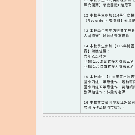
11.本校學生五戊吳羱橦參加【
際公開賽】榮獲團體B組冠軍
12.本校學生參加114學年
（Recorder）獨奏組】表
13.本校學生五年丙班黃宇辰參
人國際賽】混齡組榮獲佳作
14.本校學生參加【115年
賽】榮獲佳績：
六年乙班林芛
4*50公尺混合式接力賽第五名
4*50公尺自由式接力賽第五名
15.本校師生【115年度市長
國小丙組一年級佳作：潘柏軒
國小丙組五年級佳作：黃旭頡
教師組佳作：林雯伶老師
16.本校林岱葳同學和江詠絮
展國內作品桃園市徵集。