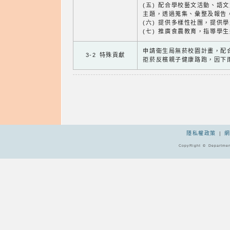
(五) 配合學校藝文活動、語
主題，透過蒐集、彙整及報告
(六) 提供多樣性社團，提供
(七) 推廣食農教育，指導學
申請衛生局無菸校園計畫，配合1
3-2 特殊貢獻
拒菸反檳親子健康路跑，因下
隱私權政策
|
CopyRight © Departmen