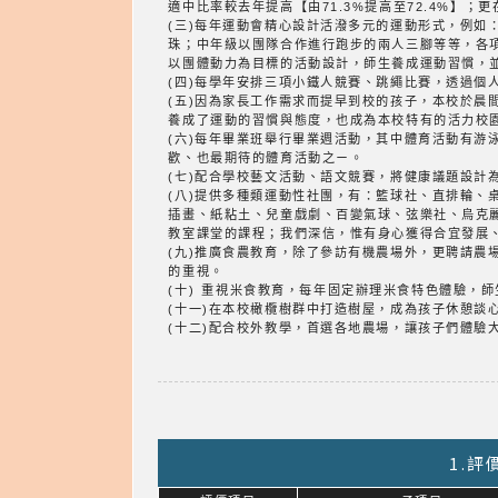
適中比率較去年提高【由71.3%提高至72.4%】
(三)每年運動會精心設計活潑多元的運動形式，例
珠；中年級以團隊合作進行跑步的兩人三腳等等，各
以團體動力為目標的活動設計，師生養成運動習慣，
(四)每學年安排三項小鐵人競賽、跳繩比賽，透過個
(五)因為家長工作需求而提早到校的孩子，本校於
養成了運動的習慣與態度，也成為本校特有的活力校
(六)每年畢業班舉行畢業週活動，其中體育活動有游
歡、也最期待的體育活動之ㄧ。
(七)配合學校藝文活動、語文競賽，將健康議題設計
(八)提供多種類運動性社團，有：籃球社、直排輪
插畫、紙粘土、兒童戲劇、百變氣球、弦樂社、烏克
教室課堂的課程；我們深信，惟有身心獲得合宜發展
(九)推廣食農教育，除了參訪有機農場外，更聘請
的重視。
(十) 重視米食教育，每年固定辦理米食特色體驗，師
(十一)在本校橄欖樹群中打造樹屋，成為孩子休憩談
(十二)配合校外教學，首選各地農場，讓孩子們體驗
1.