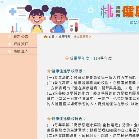
:::
:::
網站
:::
最新公告
首頁
/
成果列表
/
市立高原國小
評鑑資訊
帳號登入
成果學年度：114
學年度
健康促進學校願景：
(一)發展潛能：教育就是要激發每一個人的內在潛
(二)愛在高原：營造溫馨和諧的校園，它有兩層意
一方面表現出「愛在高原蘊育、凝聚與昇起」，進一
(三)培養終身學習的能力：終身學習的能力是教育
織在「學習－財富孕育其中」一書中，也特別提出這
的人是指懂得如何學習的人，特別是懂得在學校 以
健康促進學校特色：
(一)每年舉辦「高原悠遊綠鮮蹤-全校遠足」活動，
康促進態度的生活習慣；透過雙眼細細觀察自己生長
(二)落實課間運動，每日跑步、跳繩，建立良好的運