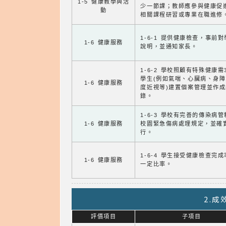
1-5 健康教學與活
少一節課；教師應參與健康促
動
相關課程研習或專業在職進修
1-6-1 提供健康檢查，事前
1-6 健康服務
說明，並通知家長。
1-6-2 學校照顧有特殊健康
學生(例如氣喘、心臟病、身
1-6 健康服務
度近視等)建置個案管理並作成
錄。
1-6-3 學校有完善的傳染病
1-6 健康服務
校園緊急傷病處理規定，並確
行。
1-6-4 學生接受健康檢查完
1-6 健康服務
一定比率。
2.
評價項目
子項目