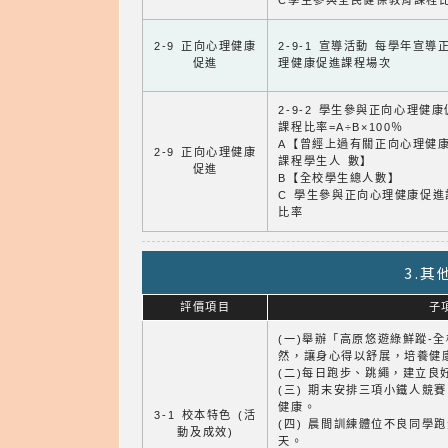
C學生參與全民健保教育課程
2-9 正向心理健康
2-9-1 宣導活動 每學年宣導
促進
理健康促進課程場次
2-9-2 學生參與正向心理健
課程比率=A÷B×100％
A【曾經上過有關正向心理健
2-9 正向心理健康
課程學生人 數】
促進
B【全校學生總人數】
C 學生參與正向心理健康促進
比率
3.
評價項目
子
(一)舉辦「高原悠遊綠鮮蹤-
然，讓身心得以舒展，培養健
(二)每日跑步、跳繩，建立良
(三) 期末安排三項小鐵人競
健康。
3-1 校本特色 (活
(四) 晨間訓練體位不良同學
動及成效)
天。