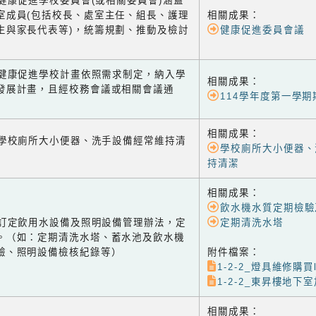
1 健康促進學校委員會(或相關委員會)涵蓋
室成員(包括校長、處室主任、組長、護理
相關成果：
生與家長代表等)，統籌規劃、推動及檢討
健康促進委員會議
-2 健康促進學校計畫依照需求制定，納入學
相關成果：
發展計畫，且經校務會議或相關會議通
114學年度第一學
相關成果：
-1 學校廁所大小便器、洗手設備經常維持清
學校廁所大小便器、
持清潔
相關成果：
飲水機水質定期檢驗
-2 訂定飲用水設備及照明設備管理辦法，定
定期清洗水塔
。（如：定期清洗水塔、蓄水池及飲水機
驗、照明設備檢核紀錄等）
附件檔案：
1-2-2_燈具維修購買l
1-2-2_東昇樓地下室
相關成果：