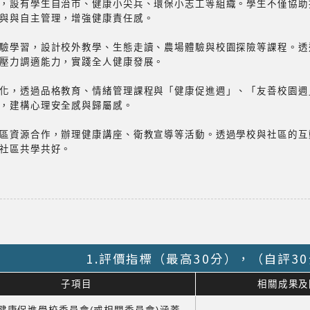
，設有學生自治市、健康小尖兵、環保小志工等組織。學生不僅協助
與與自主管理，增強健康責任感。
驗學習，設計校外教學、生態走讀、農場體驗與校園探險等課程。透
壓力調適能力，實踐全人健康發展。
化，透過品格教育、情緒管理課程與「健康促進週」、「友善校園週
，建構心理安全感與歸屬感。
區資源合作，辦理健康講座、衛教宣導等活動。透過學校與社區的互
社區共學共好。
1.評價指標（最高30分），（自評3
子項目
相關成果及