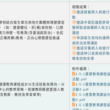
相關成果：
邀請營養師入校進行
動
-2 學校結合衛生單位與地方團體辦理健康促
邀請中華民國肥胖研
。（如：健康體位、菸(檳)害防制、口腔
醫師歐淑娟醫師入校主
視力保健、性教育(含愛滋病防治)、全民
講座
含正確用藥)教育、正向心理健康促進議
申請衛生局特約講師
病防治宣導講座
邀請牙醫師入校進行
邀請林口長庚戒菸衛
檳害防制宣導
附件檔案：
1-5-1健康教育課
活動.pdf
-1 健康教育課程設計以生活技能為導向，以
1-5-1健康教育課
中心的教學策略。授課教師應建置個人教
活動4.pdf
(含教案、教材及學習單等)
1-5-1健康教育課
動2.pdf
1-5-1健康教育課