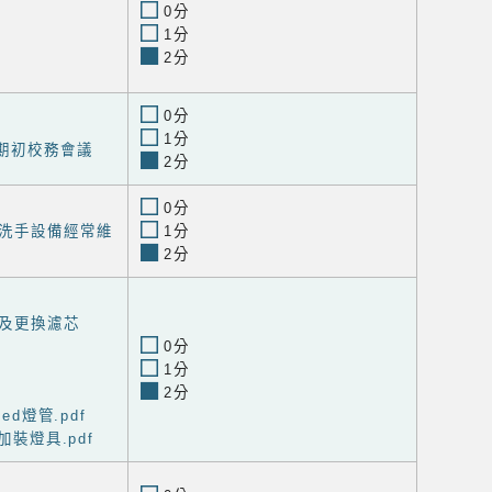
0分
1分
2分
0分
1分
期期初校務會議
2分
0分
洗手設備經常維
1分
2分
及更換濾芯
0分
1分
2分
ed燈管.pdf
加裝燈具.pdf