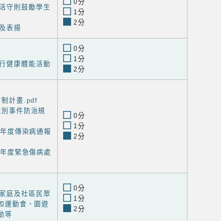
0分
活守則鼓勵學生
1分
2分
及表揚
0分
1分
行健康體能活動
2分
制計畫.pdf
園性別事件防治規
0分
1分
4學年度傳染病通報
2分
4學年度緊急傷病處
0分
家庭及社區民眾
1分
如運動會、園遊
2分
動等