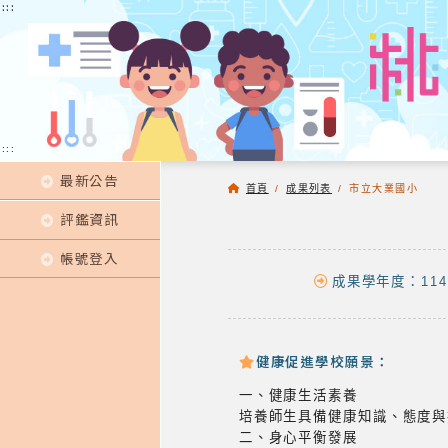
:::
:::
:::
最新公告
首頁
/
成果列表
/
市立大業國小
評鑑資訊
帳號登入
成果學年度：114
健康促進學校願景：
一、健康生活素養
培養師生具備健康知識、態度與
二、身心平衡發展