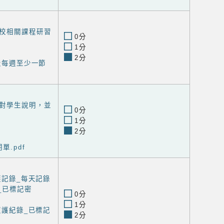
校相關課程研習
0分
1分
2分
年級每週至少一節
對學生說明，並
0分
1分
2分
單.pdf
護記錄_每天記錄
_已標記密
0分
1分
照護紀錄_已標記
2分