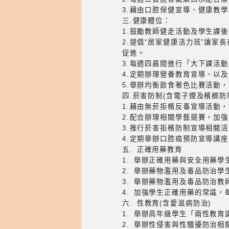
3.藉由口腔保健宣導、健康教
三.健康體位：
1.鼓勵教師健走活動及學生課
2.提倡“居家健康活力班”讓
促進。
3.每週四晨間進行「大下課活
4.定期辦理營養教育宣導、以
四.菸害防制(含電子煙及檳榔防
1.藉由無菸拒檳反毒宣導活動
2.配合辦理相關學藝競賽，加
3.推行菸害拒檳防制宣導相關
4.定期舉辦口腔癌預防宣導講
五. 正確用藥教育
1. 舉辦正確用藥與安全用藥學
2. 舉辦藥物濫用及毒品防治學
3. 舉辦藥物濫用及毒品防治教
4. 加強學生正確用藥的常識
六. 性教育(含愛滋病防治)
1. 舉辦高年級學生「兩性教育
2. 舉辦性侵害與性騷擾防治相