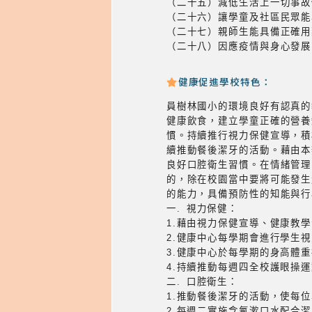
（二十五）減低生活上一切事故
（二十六）讓學童及社區民眾能
（二十七）親師生能具備正確用
（二十八）因應疫情與身心發展
健康促進學校特色：
員樹林國小的環境良好有認真的
健康飲食，建立學童正確的營養
慣。持續推行視力保健宣導，積
續推動餐後潔牙的活動。藉由本
良好口腔衛生習慣。在情緒管理
的，除在校園當中要將可能發生
的能力，具備預防性的知能與行
一. 視力保健：
1.藉由視力保健宣導、健康教
2.健康中心每學期會進行學生
3.健康中心於每學期的身高體
4.持續推動每週四全校護眼操
二. 口腔衛生：
1.推動餐後潔牙的活動，使每
2.每週二實施含氟漱口水配合