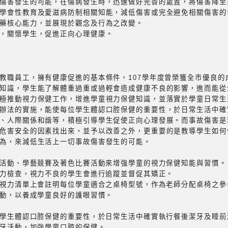
傷害發生的可能，在傷病發生時，迅速做好完善的處置，將傷害降至
學會性教育及愛滋病防制相關知能，減低傷害或完全避免相關傷害的
藥核心能力，並展現於觀念及行為之改變。
，關懷學生，促進正向心理健康。
教職員工，擁有健康促進的基本條件，107學年度曾榮獲全市優良的
知識，學生能了解體重過重或過輕會造成健康不良的影響，進而能從
極推動視力保健工作，增進學童視力保健知識，並落實於學童日常生
辦法的實施，能使每位學生體認口腔保健的重要性，於日常生活中確
、人際關係和諧等，積極引導學生促使正向心理發展。而事故傷害是
危害安全的因素找出來，並予以改善之外，更重要的是教導學生如何
為，來減低生活上一切事故傷害發生的可能。
學活動、學藝競賽及著色比賽活動來增強學童的視力保健知能與習慣。
視力檢查，視力不良的學生會進行追蹤並督促其矯正。
重視力清單上會註明每位學童適合之桌椅型號，作為老師分配桌椅之參
運動，以養成學童良好的護眼習慣。
位學生體認口腔保健的重要性，於日常生活中確實執行餐後潔牙及睡
潔牙活動，加強學童口腔的保健。