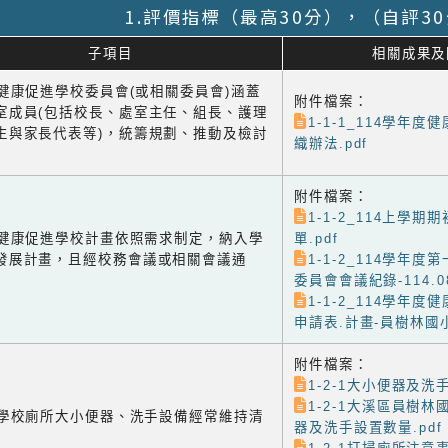
1.評價指標（最高30分），（自評3
子項目
相關成果及
1 健康促進學校委員會(或相關委員會)涵蓋
附件檔案：
室成員(包括校長、處室主任、組長、護理
1-1-1_114學年
生與家長代表等)，統籌規劃、推動及檢討
織辦法.pdf
附件檔案：
1-1-2_114上學期
-2 健康促進學校計畫依照需求制定，納入學
單.pdf
發展計畫，且經校務會議或相關會議通
1-1-2_114學年
委員會會議紀錄-114.08
1-1-2_114學年
申請表.計畫-員樹林國小(
附件檔案：
1-2-1大小便器及洗手
1-2-1大溪區員樹
-1 學校廁所大小便器、洗手設備經常維持清
器及洗手設置數量.pdf