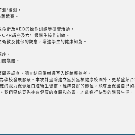
。
前測/後測。
學藝競賽。
救命術及AED的操作訓練等研習活動。
生CPR講座及六年級學生操作訓練。
學生衛教及健保的觀念，增進學生的健康知能。
講座。
相關議題。
。
導暨問卷調查，調查結果供輔導室入班輔導參考。
為學校發展願景。本次計畫除建立無菸無檳健康校園外，更希望結合
確的視力保健及口腔衛生習慣，維持良好的體位，能尊重保護自己的
。我們堅信要先擁有健康的身體和心靈，才能進行快樂的學習生活，