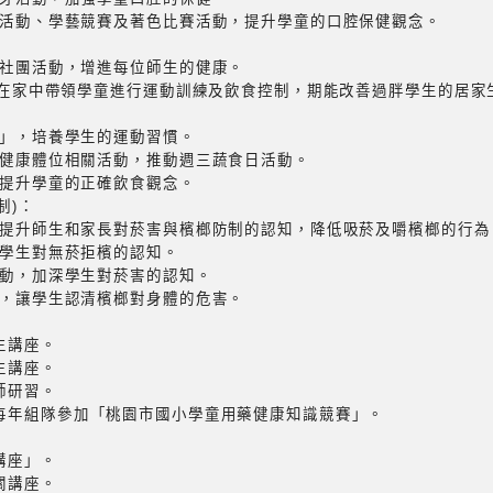
學活動、學藝競賽及著色比賽活動，提升學童的口腔保健觀念。
後社團活動，增進每位師生的健康。
家長在家中帶領學童進行運動訓練及飲食控制，期能改善過胖學生的居
動」，培養學生的運動習慣。
及健康體位相關活動，推動週三蔬食日活動。
5.舉辦均衡飲食著色比賽活動，提升學童的正確飲食觀念。
制)：
，提升師生和家長對菸害與檳榔防制的認知，降低吸菸及嚼檳榔的行為
強學生對無菸拒檳的認知。
活動，加深學生對菸害的認知。
座，讓學生認清檳榔對身體的危害。
生講座。
生講座。
師研習。
，每年組隊參加「桃園市國小學童用藥健康知識競賽」。
講座」。
關講座。