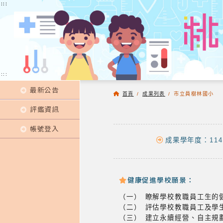
:::
:::
:::
最新公告
首頁
/
成果列表
/
市立員樹林國小
評鑑資訊
帳號登入
成果學年度：114
健康促進學校願景：
（一） 瞭解學校教職員工
（二） 評估學校教職員
（三） 建立永續經營、自