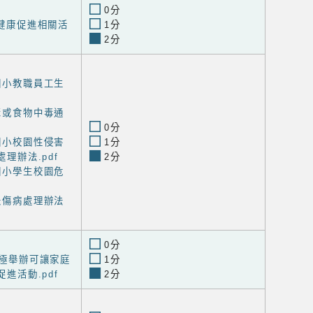
0分
工健康促進相關活
1分
2分
林國小教職員工生
群聚或食物中毒通
0分
林國小校園性侵害
1分
理辦法.pdf
2分
林國小學生校園危
緊急傷病處理辦法
0分
積極舉辦可讓家庭
1分
進活動.pdf
2分