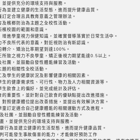
計畫，並提供充分的環境支持與服務。
生健康行為並建立健康的生活型態，進而提升健康品質。
之維護訂定合理且具教育意義之管理辦法。
以菸害及檳榔防治為主題之全校性活動。
無菸拒檳校園的範圍和意識。
健工作，增進學童視力保健知識，並確實督導落實於日常生活中。
了解視力不良所代表的意義，對近視防治有新認識。
題學童的轉介、矯治比率期望到達100%。
屈光不正所致之視力不良學童，矯正後視力期望能達0.5以上。
動團隊及社團，並鼓勵自發性體能練習及活動。
生」為主題的相關性全校活動。
教職員工及學生的健康狀況及影響健康的相關因素。
職員工及學生的健康需求性、可行性、物力及人力相關資源等。
員工及學生飲食上的偏好，並完成統計及評估。
解健康飲食的重要性，並針對自己飲食的優缺點提出改進措施。
學童體位，對照健康體位提出改善措施，並提出有效解決方案。
，鼓勵學童訂定適合自己健康體能的相關運動方式及進程。
及社團，並鼓勵自發性體能練習及活動。
畫，並提供充分的環境支持與服務。
康行為並建立健康的生活型態，進而提升健康品質。
判可能發生事故傷害的能力，才能做好預防工作