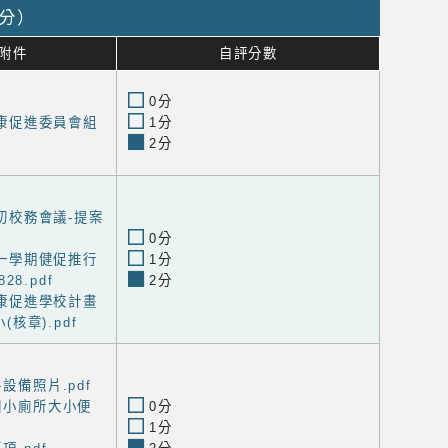
0分）
附件
自評分數
0分
度健康促進委員會組
1分
2分
期初校務會議-提案
0分
度第一學期健促推行
1分
28.pdf
2分
度健康促進學校計畫
核章).pdf
設備照片.pdf
林國小廁所大小便
0分
1分