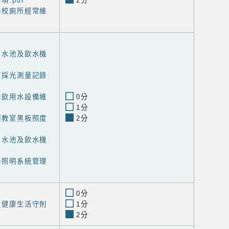
項.pdf
2分
掃學校廁所經常維
塔、水池及飲水機
教室採光測量記錄
小學飲用水設備維
0分
1分
檢測教室黑板照度
2分
塔、水池及飲水機
f
小學照明系統管理
0分
班級健康生活守則
1分
2分