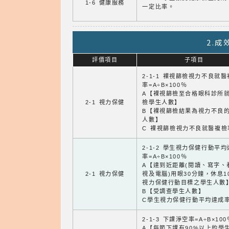
1-6 健康服務
一定比率。
2.
評價項目
子項目
2-1-1 裸視篩檢視力不良就
率=A÷B×100％
A【裸視篩檢至合格眼科診所
2-1 視力保健
檢學生人數】
B【裸視篩檢結果為視力不良
人數】
C 裸視篩檢視力不良就醫複檢
2-1-2 學生視力保健行動平
率=A÷B×100％
A【達到近距離(閱讀、寫字、
2-1 視力保健
視及電腦)用眼30分鐘，休息1
視力保健行動目標之學生人數
B【受調查學生人數】
C學生視力保健行動平均達成
2-1-3 下課淨空率=A÷B×100
A【每節下課有90%以上的學