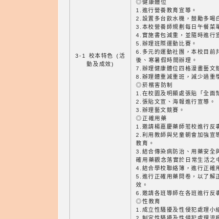
◎健康體位
1.進行營養教育宣導。
2.設置多台飲水機，鼓勵多喝
3.本校營養師規劃每日午餐菜
4.實施書包減重，並隨時進行
5.辦理班際運動比賽。
6.多元的運動社團，本校目前
3-1 校本特色 (活
後、寒暑假時間辦理。
動及成效)
7.辦理健康體位四格漫畫藝文
8.辦理體重減重班，減少過重
◎菸檳害防制
1.在校園及明顯處張貼「全面
2.張貼文宣、海報進行宣導。
3.辦理藝文競賽。
◎正確用藥
1.邀請楊嘉慶藥師蒞校進行反
2.利用教師與兒童朝會加強宣
教育。
3.結合傳染病防治、用藥安全
確用藥觀念落實於日常生活之
4.結合學校聯絡簿，進行正確
5.進行正確用藥問卷，以了解
效。
6.邀請各班導師在各班進行反
◎性教育
1.成立性騷擾及性侵犯處理小
2.制定性騷擾及性侵犯處理流