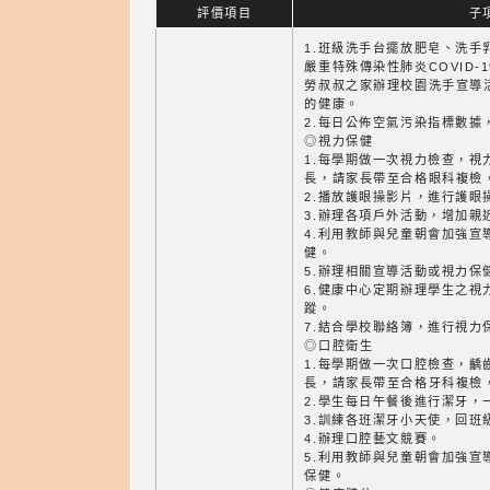
評價項目
子
1.班級洗手台擺放肥皂、洗手
嚴重特殊傳染性肺炎COVID-
勞叔叔之家辦理校園洗手宣導
的健康。
2.每日公佈空氣污染指標數據
◎視力保健
1.每學期做一次視力檢查，視
長，請家長帶至合格眼科複檢
2.播放護眼操影片，進行護眼
3.辦理各項戶外活動，增加親
4.利用教師與兒童朝會加強宣
健。
5.辦理相關宣導活動或視力保
6.健康中心定期辦理學生之視
蹤。
7.結合學校聯絡簿，進行視力
◎口腔衛生
1.每學期做一次口腔檢查，齲
長，請家長帶至合格牙科複檢
2.學生每日午餐後進行潔牙，
3.訓練各班潔牙小天使，回班
4.辦理口腔藝文競賽。
5.利用教師與兒童朝會加強宣
保健。