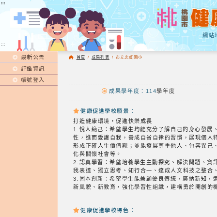
:::
:::
網站
:::
最新公告
首頁
/
成果列表
/
市立忠貞國小
評鑑資訊
帳號登入
成果學年度：114
學年度
健康促進學校願景：
打造健康環境，促進快樂成長
1.悅人納己：希望學生均能充分了解自己的身心發
性，進而愛護自我，養成自省自律的習慣，展現個人
形成正確人生價值觀；並能發展尊重他人、包容異己
化與關懷社會等。
2.認真學習：希望培養學生主動探究、解決問題、
我表達、獨立思考、知行合一、達成人文科技之整合
3.固本創新：希望學生能兼顧優良傳統，廣納新知，
新風貌、新教育，強化學習性組織，建構勇於開創的
健康促進學校特色：