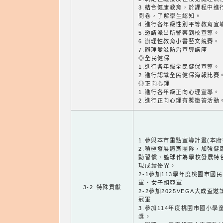
3.結合健康教育，於課程中進
問卷，了解學生認知。
4.進行各年級性別平等教育宣
5.邀請派出所警察到校宣導。
6.辦理性教育小書藝文競賽。
7.辦理愛滋防治宣導講座
◎全民健保
1.進行各年級全民健保宣導。
2.進行認識全民健保海報比賽
◎正向心理
1.進行各年級正向心理宣導。
2.進行正向心理有獎徵答活動
1.參與本市重點宣導計畫(本府
2.積極發展體育團隊，加強健
動習慣，籃球作為學校發展特
現成績優異。
2-1參加113學年度桃園市
軍、女子組亞軍
3-2 特殊貢獻
2-2參加2025VEGA大成
冠軍
3.參加114年度桃園市國小
獎。