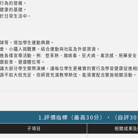
行為的發展。
健康的基礎。
於日常生活中。
球等，增加學生運動興趣。
會、小鐵人挑戰賽，結合運動與社區及外部資源。
進各樣宣導活動，例: 登革熱、腸病毒、狂犬病、禽流感、用藥安全
康飲食、健康體位等。
讓大部分學生實際演練，讓每位學生更確實的實行及學習健康促進相
源不如大校充足，但師資充滿教學熱忱、能落實配合實施相關活動。
1.評價指標（最高30分），（自評3
子項目
相關成果及