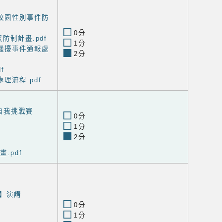
校園性別事件防
0分
防制計畫.pdf
1分
騷擾事件通報處
2分
f
理流程.pdf
自我挑戰賽
0分
1分
2分
.pdf
】演講
0分
1分