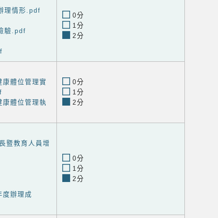
理情形.pdf
0分
1分
驗.pdf
2分
f
健康體位管理實
0分
f
1分
健康體位管理執
2分
長暨教育人員增
0分
1分
2分
年度辦理成