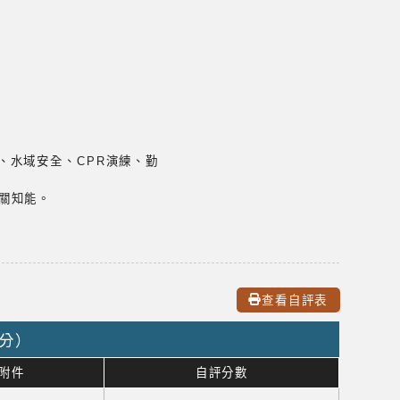
、水域安全、CPR演練、勤
關知能。
查看自評表
0分）
附件
自評分數