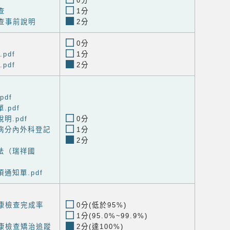
0分
查
1分
檢查事前說明
2分
0分
pdf
1分
pdf
2分
df
.pdf
明.pdf
0分
病分內外科登記
1分
2分
法（瑞祥國
通知單.pdf
健康檢查完成率
0分(低於95%)
1分(95.0%~99.9%)
健康檢查矯治追蹤
2分(達100%)