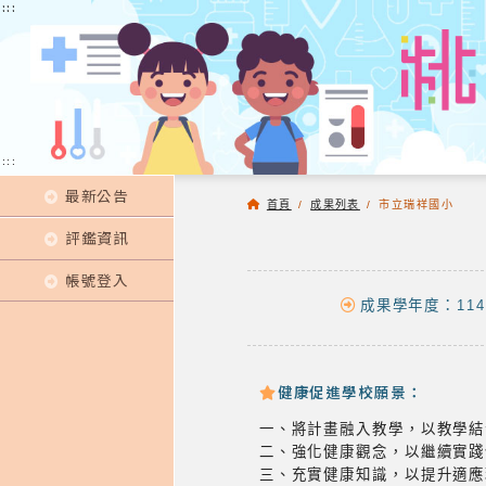
:::
:::
:::
最新公告
首頁
/
成果列表
/
市立瑞祥國小
評鑑資訊
帳號登入
成果學年度：114
健康促進學校願景：
一、將計畫融入教學，以教學結
二、強化健康觀念，以繼續實踐
三、充實健康知識，以提升適應