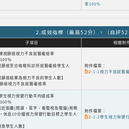
率100%
2.成效指標（最高52分），（自評5
子項目
相關附
1 裸視篩檢視力不良就醫複檢率
×100％
視篩檢至合格眼科診所就醫複檢學生人
附件檔案：
2-1-1視力不良就醫複
視篩檢結果為視力不良的學生人數】
視篩檢視力不良就醫複檢率
2 學生視力保健行動平均達成率
×100％
到近距離(閱讀、寫字、看電視及電腦)用眼
附件檔案：
鐘，休息10分鐘視力保健行動目標之學生人
2-1-2學生視力保健行
調查學生人數】