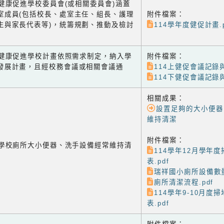
1 健康促進學校委員會(或相關委員會)涵蓋
室成員(包括校長、處室主任、組長、護理
附件檔案：
生與家長代表等)，統籌規劃、推動及檢討
114學年度健促計畫.p
-2 健康促進學校計畫依照需求制定，納入學
附件檔案：
發展計畫，且經校務會議或相關會議通
114上健促會議記錄與
114下健促會議記錄與
相關成果：
設置足夠的大小便器
維持清潔
附件檔案：
-1 學校廁所大小便器、洗手設備經常維持清
114學年12月學年
表.pdf
瑞祥國小廁所設備數量
廁所清潔流程.pdf
114學年9-10月度
表.pdf