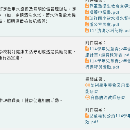
附件檔案：
登革熱衛生教育宣導辦
-2 訂定飲用水設備及照明設備管理辦法，定
噴藥申請書.pdf
。（如：定期清洗水塔、蓄水池及飲水機
瑞祥國小飲水機水質檢
驗、照明設備檢核紀錄等）
辦公室照度.pdf
114清洗水塔記錄.pd
附件檔案：
114學年兒童青少年
-1 學校制訂健康生活守則或透過獎勵制度，
施計畫+經費概算表.pd
康行為實踐。
114學年兒童青少年
行過程與獎勵.pdf
相關成果：
防制學生藥物濫用家
能研習
自傷防治教師研習
-2 辦理教職員工健康促進相關活動。
附件檔案：
兒童權利公約114學
效.pdf