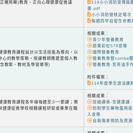
含正確用藥)教育、正向心理健康促進議
114小小消防宣導員
畫.pdf
小小消防營核定場次.p
每週四早自習生命教育
相關成果：
青少年營養教育
蔬果彩虹579宣導
-1 健康教育課程設計以生活技能為導向，以
國際營養教育
中心的教學策略。授課教師應建置個人教
營養教育暨zumba
(含教案、教材及學習單等)
營養教育-苦茶油手
附件檔案：
114年度學生游泳課程
相關成果：
-2 健康教育課程各年級每週至少一節課；教
班級課表-含健康課
與健康促進學校相關課程研習或專業在職
防制學生藥物濫用家
入宣導
自我傷害預防及資源