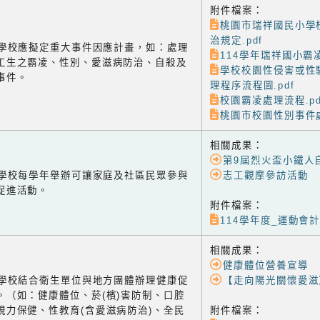
附件檔案：
桃園市瑞祥國民小學
治規定.pdf
-3 學校應擬定重大事件因應計畫，如：處理
114學年瑞祥國小霸凌
工生之霸凌、性別、愛滋病防治、自殺及
學校校園性侵害或性
事件。
理程序流程圖.pdf
校園霸凌處理流程.pd
桃園市校園性別事件處
相關成果：
第9屆烈火盃小鐵人
-1 學校每學年舉辦可讓家庭及社區民眾參與
志工觀摩參訪活動
促進活動。
附件檔案：
114學年度_運動會計畫
相關成果：
健康體位營養宣導
-2 學校結合衛生單位與地方團體辦理健康促
【走向陽光關懷愛滋
。（如：健康體位、菸(檳)害防制、口腔
視力保健、性教育(含愛滋病防治)、全民
附件檔案：