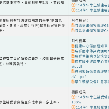
相關成果：
-1 提供健康檢查，事前對學生說明，並通知
114學年學生健康檢
114學年學生健康
-2 學校照顧有特殊健康需求的學生(例如氣
附件檔案：
臟病、身障、高度近視等)建置個案管理並
特殊需求個案管理G6.
錄。
特殊需求個案管理G4.
附件檔案：
健康中心傷病通知單.p
瑞祥國小傳染病通報單
瑞祥傳染病登記填寫說
-3 學校有完善的傳染病管制、校園緊急傷病
瑞祥國小健康中心傷
定，並確實執行。
表.pdf
校園緊急傷病處理辦
小）.pdf
學生頭部受傷注意事項
相關成果：
114學年學生接受
-4 學生接受健康檢查完成率達一定比率。
100%
114學年學生接受