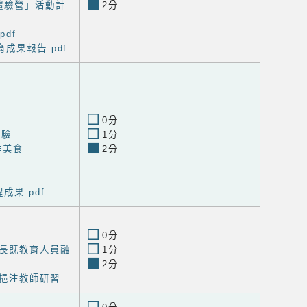
體驗營」活動計
2分
df
成果報告.pdf
0分
體驗
1分
作美食
2分
成果.pdf
0分
長既教育人員融
1分
2分
挹注教師研習