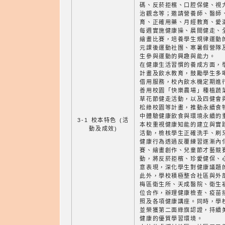
碼、反菸拒檳、口腔保健、視
治觀念等；邀請營養師、醫師
育、正確用藥、月經教育、愛
每週實施健康操、晨間健走、
繪畫比賽，培養學生規律運動
元課後運動社團、寒暑假營隊
生參與運動的興趣與能力。
在健康生活習慣的養成方面，
計畫及飲水教育，鼓勵學生多
借用服務，校內飲水機定期進
善用校園「快樂農場」種植蔬
草花節健走活動，以及四健會
松綠校園等計畫，推動永續食
中體驗健康飲食與環境永續的
3-1 校本特色 (活
本校重視健康知能的建立與實
動及成效)
活動，檢核學生正確洗手、刷
健康行為透過反覆練習逐漸內
賽、繪畫創作、兒童節才藝競
動，將反菸拒檳、珍愛健保、
意表現，深化學生對健康議題
此外，學校積極整合社區與外
梅區衛生所、天成醫院、衛生
位合作，辦理健康檢查、疫苗
照及各項健康講座。同時，學
並榮獲第二面綠旗認證，持續
健康的優質學習環境。