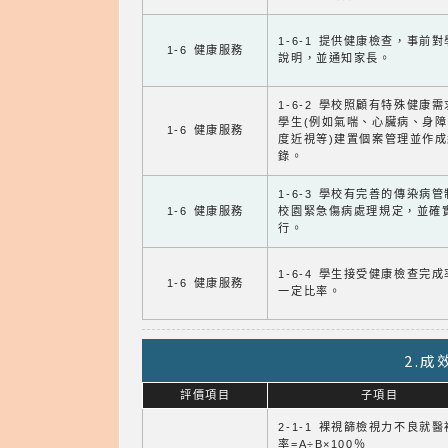
1-6-1 提供健康檢查，事前
1-6 健康服務
說明，並通知家長。
1-6-2 學校照顧有特殊健康
學生(例如氣喘、心臟病、身
1-6 健康服務
度近視等)建置個案管理並作成
錄。
1-6-3 學校有完善的傳染病
1-6 健康服務
校園緊急傷病處理規定，並確
行。
1-6-4 學生接受健康檢查完
1-6 健康服務
一定比率。
2.
評價項目
子項目
2-1-1 裸視篩檢視力不良就
率=A÷B×100％