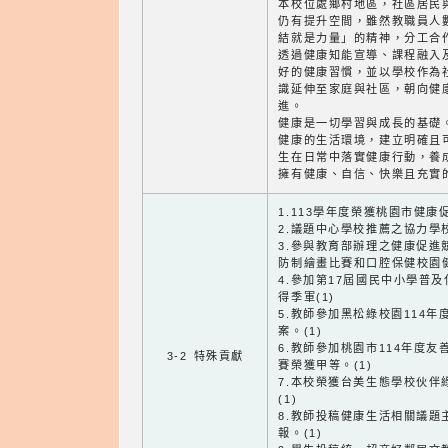
本校位處鄉村地區，社區居民
仍有提升空間，雖然教職員人
結就是力量」的精神，分工合
透過健康知能宣導、課程融入
好的健康習慣，並以學校作為
識延伸至家庭與社區，朝向健
進。
健康是一切學習與成長的基礎
健康的生活環境，建立明確且
生在日常中落實健康行動，養
擁有健康、自信、快樂且充實
1.113學年度榮獲桃園市健康
2.議題中心學校推薦之協力學校
3.參與教育部辦理之健康促進
防制繪畫比賽和口腔保健校園健
4.參加第17屆國民中小學普
得季軍(1)
5.教師參加黑松綠校園114
案。(1)
6.教師參加桃園市114年度
3-2 特殊貢獻
賽榮獲甲等。(1)
7.本校榮獲台美生態學校伙伴
(1)
8.教師投稿健康生活相關議題
報。(1)