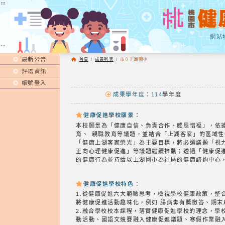
:::
:::
網站
:::
最新公告
首頁
/
成果列表
/
市立上湖國小
評鑑資訊
帳號登入
成果學年度：114
學年度
健康促進學校願景：
本校願景為「健康自信、負責合作、感恩惜福」，依
育、 親職教育等議題，並結合「上湖客家」的區域性
「健康上湖客家榮光」為主要目標，將必選議題「視力
正向心理健康促進」等議題繼續推動；透過「健康促
的健康行為並持續以上湖國小為社區的健康諮詢中心
健康促進學校特色：
1.從健康促進六大範疇思考，檢視學校健康政策，
將健康促進活動趣味化，例如:腸病毒有獎徵答、期
2.融合學校校本課程，落實健康促進學校的理念，學
動活動、國語文競賽融入健康促進議題、寒假作業融