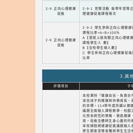
2-9 正向心理健康
2-9-1 宣導活動 每學年宣導
促進
理健康促進課程場次
2-9-2 學生參與正向心理健
課程比率=A÷B×100％
A【曾經上過有關正向心理健
2-9 正向心理健康
課程學生人 數】
促進
B【全校學生總人數】
C 學生參與正向心理健康促進
比率
3.
評價項目
子
本校秉持「健康自信、負責合
深信孩子的健康與快樂成長，
的目標。114學年度持續以健
議題全面融入課程教學、校園
元而系統性的策略，營造健康
境，促進全體師生身心靈的均
本校積極將健康促進議題融入
學生朝會宣導各種與學生生活相