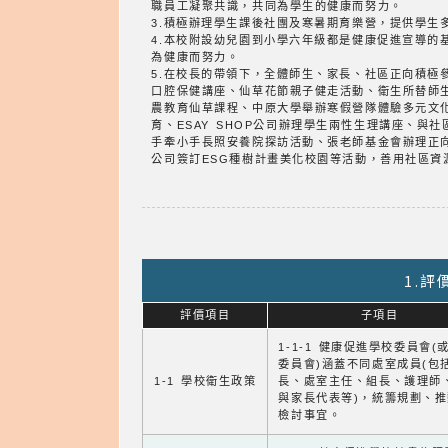
職員工凝聚共識，共同為學生的健康而努力。
3.積極辦理學生課後社團及寒暑期育樂營，提供學生
4.本校附設幼兒園到小學六年級都是健康促進宣導
為健康而努力。
5.在校長的帶領下，全體師生、家長、社區正向積
口腔保健講座、仙草花節親子健走活動、衛生所替師
農教育仙草課程、中原大學舉辦寒假營隊體驗多元文
育、ESAY SHOP公司辦理學生兩性生理講座、
手牽小手長照安養院探訪活動、張老師基金會辦理正
公司簽訂ESG種樹計畫美化校園等活動，善用社區
1.
評價項目
子項目
1-1-1 健康促進學校委員會(
委員會)涵蓋不同處室成員(包
1-1 學校衛生政策
長、處室主任、組長、護理師
與家長代表等)，統籌規劃、
檢討事宜。