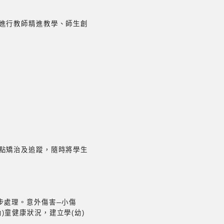
極進行教師精進教學、師生創
缺點矯治及追蹤，隨時將學生
步處理。意外傷害─小傷
童健康狀況，建立學(幼)