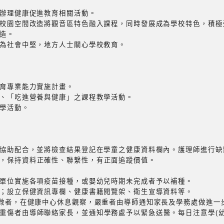
源辦理健康促進教育相關活動。
及校園空間改造將觀音區特色融入課程，同時發展成為學校特色，積
造。
多為社會中堅，地方人士關心學校教育。
教育專業能力實施計畫。
」、「吃進營養與健康」之課程教學活動。
教學活動。
師協助配合，並將檢查結果登記在學童之健康資料欄內。護理師進行
，保持資料正確性、聯繫性，有正面追蹤價值。
生單位實施各項疫苗接種，或嬰幼兒時期未完成者予以補種。
動；設立保健資訊專欄、健康書籍閱覽架、衛生宣導資料等。
輕微者，在健康中心休息觀察，嚴重者由導師通知家長及學務處做進一
重傷者由導師聯絡家長，並通知學務處予以緊急送醫。每日注意學(幼)