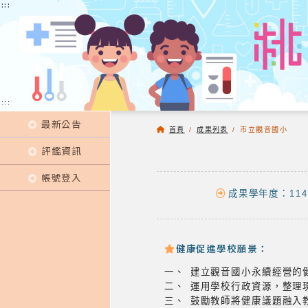
:::
:::
:::
最新公告
首頁
/
成果列表
/
市立觀音國小
評鑑資訊
帳號登入
成果學年度：114
健康促進學校願景：
一、 建立觀音國小永續經營的
二、 運用學校行政資源，整理
三、 鼓勵教師將健康議題融入