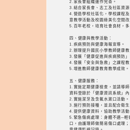
2.家長會組織運作完善。
3.結合家長會、志工及社區資
4.營造學校社區化，學校課程
意教學活動及校園綠美化空間改
5.百年老校，培育社會良材，
四、健康與教學活動：
1.疾病預防與健康海報宣導。
2.辦理提升國民小學教師健康
3.發展「健康促進與疾病預防
4.發展「安全與急救」之課程
5.增進教師健康教育教學成效。
五、健康服務：
1.實施定期健康檢查，並請導
資料登錄於「健康資訊系統」內
2.實施潔牙及含氟水漱口活動。
3.施行預防接種，並且配合衛
4.提供健康資料，協助教學活
5.緊急傷病處理：身體不適─
口，由護理師做簡易傷口處理；
童健康監視記錄。