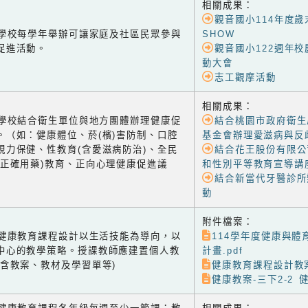
相關成果：
觀音國小114年度
-1 學校每學年舉辦可讓家庭及社區民眾參與
SHOW
促進活動。
觀音國小122週年
動大會
志工觀摩活動
相關成果：
-2 學校結合衛生單位與地方團體辦理健康促
結合桃園市政府衛生
。（如：健康體位、菸(檳)害防制、口腔
基金會辦理愛滋病與反
視力保健、性教育(含愛滋病防治)、全民
結合花王股份有限公
含正確用藥)教育、正向心理健康促進議
和性別平等教育宣導講
結合新當代牙醫診所
動
附件檔案：
-1 健康教育課程設計以生活技能為導向，以
114學年度健康與體
中心的教學策略。授課教師應建置個人教
計畫.pdf
(含教案、教材及學習單等)
健康教育課程設計教
健康教案-三下2-2 健