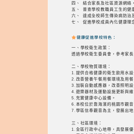
四、 結合家長及社區資源網絡
五、 普查學校教職員工生的健
六、 達成全校師生傳染病防治
七、 促進學校成員內化健康理
健康促進學校特色：
一、學校衛生政策：
透過學校衛生委員會，參考家長
二、學校物質環境：
1.提供合格健康的衛生飲用水
2.改善營養午餐用餐環境及用
3.加裝自動感應器，改善照明
4.遊樂器材及運動設施更新與
5.充實健康中心設備。
6.本校位於靠海濱的桃園市觀
7.學區信奉觀音為主，發展出
三、社區環境：
1.全區行政中心地帶，具發展