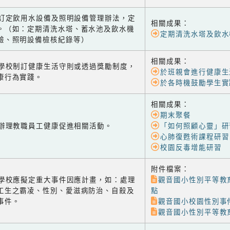
-2 訂定飲用水設備及照明設備管理辦法，定
相關成果：
。（如：定期清洗水塔、蓄水池及飲水機
定期清洗水塔及飲水
驗、照明設備檢核紀錄等）
相關成果：
-1 學校制訂健康生活守則或透過獎勵制度，
於班親會進行健康生
康行為實踐。
於各時機鼓勵學生實
相關成果：
期末聚餐
-2 辦理教職員工健康促進相關活動。
「如何照顧心靈」研
心肺復甦術課程研習
校園反毒增能研習
附件檔案：
-3 學校應擬定重大事件因應計畫，如：處理
觀音國小性別平等教
工生之霸凌、性別、愛滋病防治、自殺及
點
事件。
觀音國小校園性別事
觀音國小性別平等教