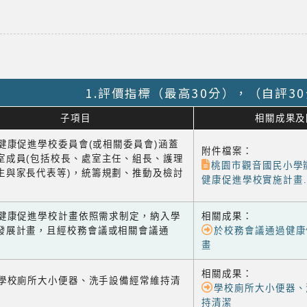
1.評價指標（最高30分），（自評3
子項目
相關成果及
1 健康促進學校委員會(或相關委員會)涵蓋
附件檔案：
室成員(包括校長、處室主任、組長、護理
桃園市觀音國民小學辦
生與家長代表等)，統籌規劃、推動及檢討
健康促進學校實施計畫.p
-2 健康促進學校計畫依照需求制定，納入學
相關成果：
發展計畫，且經校務會議或相關會議通
於校務會議通過健康
畫
相關成果：
-1 學校廁所大小便器、洗手設備經常維持清
學校廁所大小便器、
持清潔