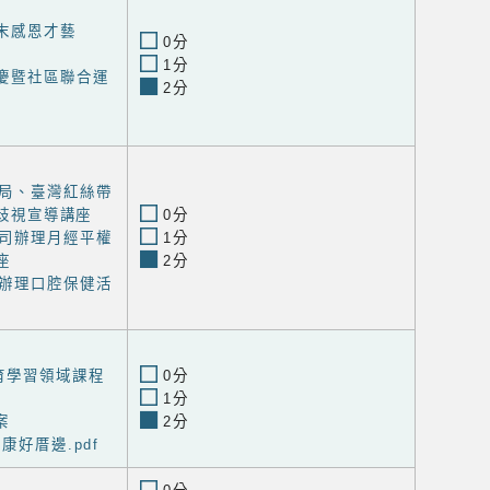
歲末感恩才藝
0分
1分
校慶暨社區聯合運
2分
局、臺灣紅絲帶
歧視宣導講座
0分
司辦理月經平權
1分
座
2分
辦理口腔保健活
育學習領域課程
0分
1分
案
2分
康好厝邊.pdf