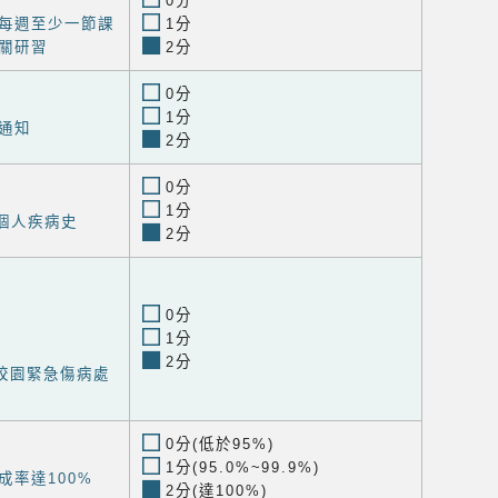
0分
每週至少一節課
1分
關研習
2分
0分
1分
通知
2分
0分
1分
度個人疾病史
2分
0分
1分
2分
校園緊急傷病處
0分(低於95%)
1分(95.0%~99.9%)
成率達100%
2分(達100%)