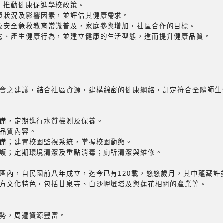
，推動健康促進學校政策。
康狀況及影響因素，並評估其健康需求。
及安全急救教育常識普及，家庭參與增加，社區合作的目標。
念、產生健康行為，並建立健康的生活型態，進而提升健康品質。
會之建議，結合社區資源，建構綿密的健康網絡，訂定符合全體師生
設備，定期進行水質檢測及保養。
餐品質內容。
設備；建置校園監視系統，掌握校園動態。
維護；定期環境清潔及重點消毒；廁所清潔與維修。
音區內，自民國前八年成立，迄今已有120載，悠悠歲月，其中蘊藏
地方文化特色，包括甘泉寺、白沙岬燈塔及與蓮花相關的產業等。
優勢，周遭資源豐富。