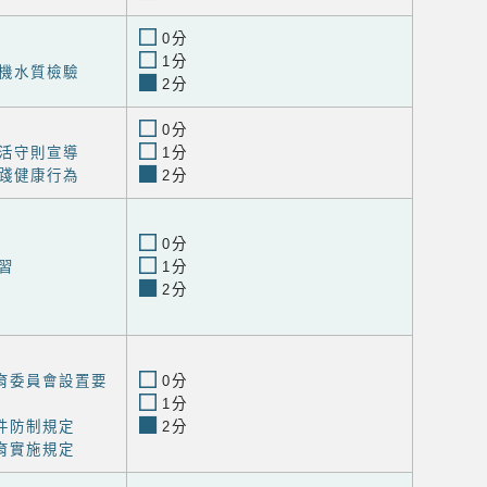
0分
1分
機水質檢驗
2分
0分
活守則宣導
1分
踐健康行為
2分
0分
習
1分
2分
育委員會設置要
0分
1分
件防制規定
2分
育實施規定