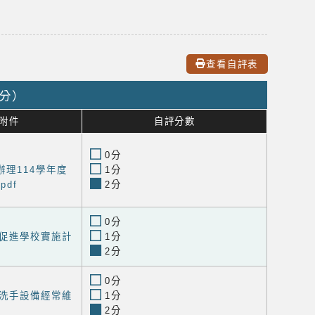
查看自評表
0分）
附件
自評分數
0分
理114學年度
1分
df
2分
0分
促進學校實施計
1分
2分
0分
洗手設備經常維
1分
2分