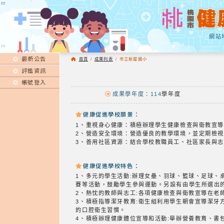
:::
:::
網站
:::
最新公告
首頁
/
成果列表
/
市立新屋國小
評鑑資訊
帳號登入
成果學年度：114
學年度
健康促進學校願景：
1、重視身心健康：積極辦理學生健康檢查與衛教宣
2、營造安全環境：營造優良的教學環境，並定期檢
3、善用社區資源：結合學校教職員工、社區家長與
健康促進學校特色：
1、多元的學生活動:辦理女壘、羽球、籃球、足球
賽等活動，鼓勵學生參與運動。另設有由學生所選出
2、熱忱的教師與志工:各項健康檢查與衛教宣導在老
3、積極指導潔牙教育:衛生組利用學生朝會宣導潔
的口腔衛生習慣。
4、積極辦理健康體位宣導和活動:舉辦營養教育、書