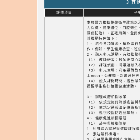
3.
評價項目
子
本校致力推動整體衛生政策以
力保健、健康體位、口腔衛生
滋病防治）、正確用藥、全民
其推動特色如下：
1、 結合各項資源，積極進
作，例如：學生健康檢查、班
2、 融入多元活動，有效推動
（1） 教師研習：教師正向
（2） 課程規劃：將議題融
（3） 多元宣導：利用親職
上meet、公佈欄、新屋通訊
（4） 融入課間時間：播放
提醒學生進行相關健康活動。
3、 辦理政府相關政策
（1） 依規定施打流感疫苗與
（2） 依規定通報法定傳染疾
（3） 巡視校園防治登革熱。
4、 健康促進相關議題
（1） 菸害與檳榔防制
1. 利用綜合課程與健康課程
2. 張貼禁菸標語。
3. 利用學生朝會進行宣導。