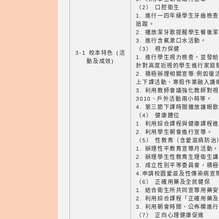
（2） 口腔衛生
1. 進行一四年級學生牙齒檢
追蹤。
2. 播放潔牙歌提醒學生餐後
3. 進行含氟漱口水活動。
（3） 視力保健
3-1 校本特色 (活
1. 進行學生視力檢查，並發
動及成效)
針對高度近視的學生進行家庭
2. 積極辦理相關宣導:例如
上下課活動、寒假作業融入護
3. 利用教師會議強化教師對
3010、戶外活動兩小時等。
4. 第三節下課時間播放護眼
（4） 健康體位
1. 利用綜合課程與健康課程
2. 利用學生朝會進行宣導。
（5） 性教育（含愛滋病防治
1. 辦理性平教育宣導月活動。
2. 辦理學生性教育生理衛生
3. 成立性別平等委員會，積
4.申請校園愛滋及性傳染病宣
（6） 正確用藥及全民健保
1. 結合衛生所共同宣導用藥
2. 利用綜合課程「正確用藥
3. 利用朝會時間、公佈欄進
（7） 正向心理健康促進