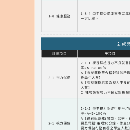
1-6-4 學生接受健康檢查完
1-6 健康服務
一定比率。
2.
評價項目
子項目
2-1-1 裸視篩檢視力不良就
率=A÷B×100％
A【裸視篩檢至合格眼科診所
2-1 視力保健
檢學生人數】
B【裸視篩檢結果為視力不良
人數】
C 裸視篩檢視力不良就醫複檢
2-1-2 學生視力保健行動平
率=A÷B×100％
A【達到近距離(閱讀、寫字、
2-1 視力保健
視及電腦)用眼30分鐘，休息1
視力保健行動目標之學生人數