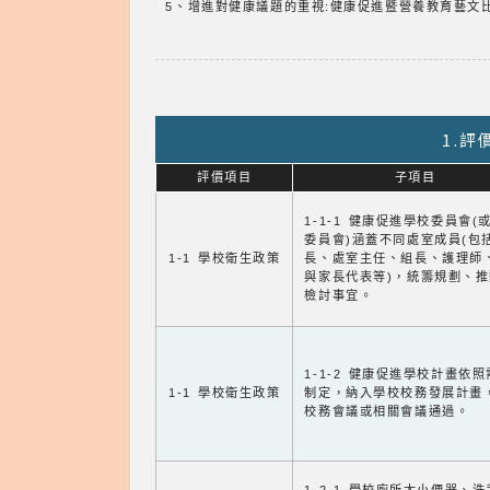
5、增進對健康議題的重視:健康促進暨營養教育藝文
1.
評價項目
子項目
1-1-1 健康促進學校委員會(
委員會)涵蓋不同處室成員(包
1-1 學校衛生政策
長、處室主任、組長、護理師
與家長代表等)，統籌規劃、
檢討事宜。
1-1-2 健康促進學校計畫依
1-1 學校衛生政策
制定，納入學校校務發展計畫
校務會議或相關會議通過。