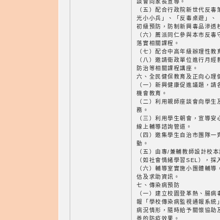
談會向家長宣導。
（五）配合行政院新世代反毒
光小小兵」、「反毒桌遊」、
初級預防，防制新興毒品滲透
（六）薦派同仁參與本市反毒
落實相關課程。
（七）配合中高年級辦理性教
（八）邀請衛政單位進行月經
防治等相關課程講座。
六、全民健保教育及正向心理
（一）新興健康促進議題，請
機會教育。
（二）利用親師座談會向學生
務。
（三）利用學生朝會，宣導安心
線上輔導諮詢管道。
（四）邀集學生自治市團隊一
動。
（五）由專/兼輔教師設計校
（如社會情緒學習SEL），採
（六）輔導室實施小團體輔導
估及求助資訊。
七、傳染病預防
（一）建立校園登革熱、腸病
報「學校傳染病監視通報系統
病況情形，隨時給予關懷協助
善的防疫效果。