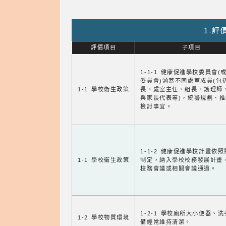
1.
評價項目
子項目
1-1-1 健康促進學校委員會(
委員會)涵蓋不同處室成員(包
1-1 學校衛生政策
長、處室主任、組長、護理師
與家長代表等)，統籌規劃、
檢討事宜。
1-1-2 健康促進學校計畫依
1-1 學校衛生政策
制定，納入學校校務發展計畫
校務會議或相關會議通過。
1-2-1 學校廁所大小便器、
1-2 學校物質環境
備經常維持清潔。