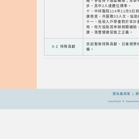
略，多管齊下追蹤輔導；本學年
步，其中2人達體位標準。
十、中祥醫院114年11月5
康檢查，共服務33人次，協
十一、低收入戶學童對於本計
用，校方協助其申辦相關補助
康，落實健康促進之正義。
目前暫無特殊貢獻，日後視學
3-2 特殊貢獻
備。
隱私權政策
|
CopyRight © Departmen