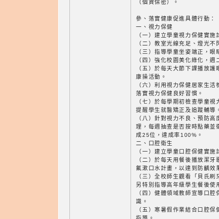
（個資保密）。
參、落實健康促進具體行動：
一、視力保健
（一）建立學童視力保健實施
（二）教室光線充足、燈光不
（三）指導學童坐姿端正，眼
（四）強化校園美化綠化，週
（五）於每天大節下課播放護
康操活動。
（六）利用視力保健居家生活
落實視力保健良好習慣。
（七）於每學期初檢查學童視
提醒學生就醫矯正及追蹤輔導
（八）針對視力不良、預防高
理，每週抽查是否按時點藥並
成25位，達成率100%。
二、口腔衛生
（一）建立學童口腔保健實施
（二）於每天用餐後播放潔牙
氟漱口水計畫，以達到防齲效
（三）全校師生觀看「貝氏刷
另特別指導高年級學生餐後使
（四）健體領域教師宣導口腔
識。
（五）寒暑假作業結合口腔保
指導。