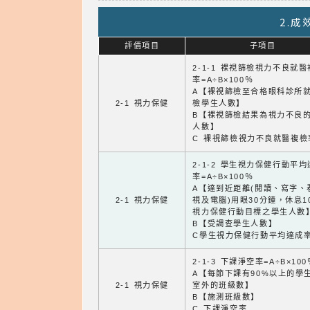
2.
評價項目
子項目
2-1-1 裸視篩檢視力不良就
率=A÷B×100％
A【裸視篩檢至合格眼科診所
2-1 視力保健
檢學生人數】
B【裸視篩檢結果為視力不良
人數】
C 裸視篩檢視力不良就醫複檢
2-1-2 學生視力保健行動平
率=A÷B×100％
A【達到近距離(閱讀、寫字、
2-1 視力保健
視及電腦)用眼30分鐘，休息1
視力保健行動目標之學生人數
B【受調查學生人數】
C學生視力保健行動平均達成
2-1-3 下課淨空率=A÷B×100
A【每節下課有90%以上的學
2-1 視力保健
室外的班級數】
B【施測班級數】
C 下課淨空率