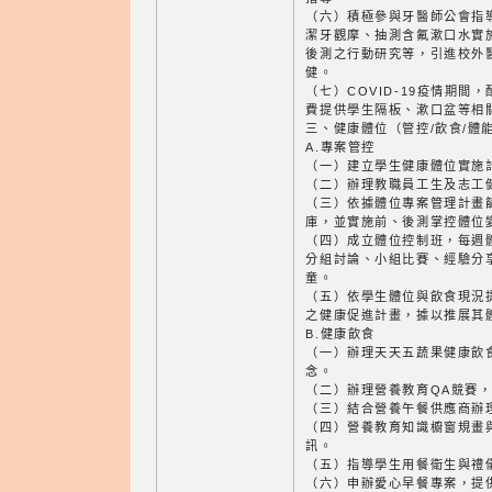
（六）積極參與牙醫師公會指
潔牙觀摩、抽測含氟漱口水實
後測之行動研究等，引進校外
健。
（七）COVID-19疫情期間
費提供學生隔板、漱口盆等相
三、健康體位（管控/飲食/體
A.專案管控
（一）建立學生健康體位實施
（二）辦理教職員工生及志工
（三）依據體位專案管理計畫
庫，並實施前、後測掌控體位
（四）成立體位控制班，每週
分組討論、小組比賽、經驗分
童。
（五）依學生體位與飲食現況
之健康促進計畫，據以推展其
B.健康飲食
（一）辦理天天五蔬果健康飲
念。
（二）辦理營養教育QA競賽
（三）結合營養午餐供應商辦
（四）營養教育知識櫥窗規畫
訊。
（五）指導學生用餐衛生與禮
（六）申辦愛心早餐專案，提