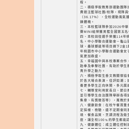
程。
二、積極爭取教育部運動團隊
費挹注籃球社團/校隊，現隊
（36.17%），全校運動風
鍊體魄。
三、本校籃球隊參加2026中
賽MINI組榮獲男籃全國第五
四、本校田徑選手榮獲114年
名。中小學聯合運動會－龜山
球、壘球擲遠等項目摘下2金1
年桃園市中小學聯合運動會女
氣更加鼎盛。
五、幸福國中與本校專案合作
跆拳及拳擊社團，有助於學生
育升學之動力。
六、積極爭取生香文教關懷協
於各大場合表演，佳評如潮；
養更多學生正向休閒、多元展
七、輔導室利用家長日、節日
並引導學生自治團隊舉辦各項
集章、有獎徵答等），寓教於
八、健康飲食：在校午餐首重
定採樣、檢驗，還不定期會同
境、餐食品質、烹調流程及衛
座，讓全校100﹪的學生都能
九、健康體位：成立體位控制