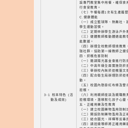
設專門教室集中用餐，確保食
行食安教育。
（七）午餐每週1次有生產履歷
C.健康體能
（一）成立籃球隊、熱舞社、
學生運動習慣。
（二）定期申辦學生游泳戶外
（三）健體教師推動體適能教
能數據。
（四）辦理全校教師環境教育
珈社群，協助第一線教師之健
四、菸檳危害防制
（一）邀請陽光基金會進行防
（二）中高年級全面實施防菸
（三）舉辦校內無菸拒檳藝文
（四）配合衛生局辦理防菸拒
動。
（五）校園內懸掛紅布條及警
拒檳。
3-1 校本特色 (活
（六）利用親師座談及親職教
動及成效)
拒檳環境，潛移默化孩子心靈
五、正確用藥及性教育
（一）建立校園藥物濫用防制
（二）開設防制藥物濫用及正
（三）結合圓光、祥暉等反毒
（四）請班級導師將正確用藥