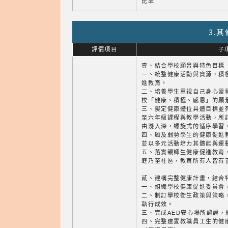
比率
3.
評價項目
子
壹、結合學校願景與特色目標
一、統整健康活動與資源，積
進教育。
二、培養學生重視自己身心靈
校「健康、積極、感恩」的願
三、擬定健康體位具體目標並
至六年級課程與教學活動，所
由淺入深，螺旋式的循序學習
四、顧及弱勢學生的健康促進
並以多元活動培力其體能與運
五、落實親師生健康促進教育
庭乃至社區，教育所有人皆有
貳、建構完整健康計畫，結合
一、組織學校健康促進委員會
二、制訂學校衛生政策與策略
執行成效。
三、完成AED安心場所認證
四、完整建置教職員工生的健