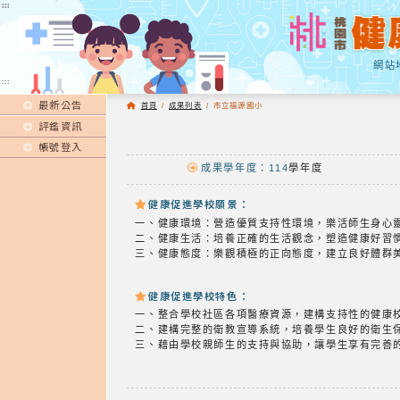
:::
:::
網站
:::
最新公告
首頁
/
成果列表
/
市立福源國小
評鑑資訊
帳號登入
成果學年度：114
學年度
健康促進學校願景：
一、健康環境：營造優質支持性環境，樂活師生身心
二、健康生活：培養正確的生活觀念，塑造健康好習
三、健康態度：樂觀積極的正向態度，建立良好體群
健康促進學校特色：
一、整合學校社區各項醫療資源，建構支持性的健康
二、建構完整的衛教宣導系統，培養學生良好的衛生
三、藉由學校親師生的支持與協助，讓學生享有完善