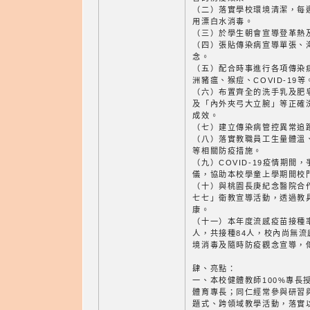
（二）落實學校環境清潔，每
用漂白水消毒。
（三）於學生朝會宣導登革熱
（四）張貼傳染病宣導單張、
念。
（五）配合時事進行各項傳染
洲豬瘟、猴痘、COVID-19等
（六）布置齊全的洗手乳及肥
及「內外夾弓大立腕」等正確
成效。
（七）建立傳染病管控異常追
（八）落實教職員工生量體溫
等相關防疫措施。
（九）COVID-19疫情期間
儀，協助本校學童上學期間校
（十）與桃園長庚紀念醫院合
七七」衛教宣導活動，透過教
康。
（十一）本年度流感疫苗接種率
人，共接種84人，校內尚無
境消毒及隨時防疫觀念宣導，
肆、亮點：
一、本校健體教師100%專長
體育專長；同仁經常參與研習
題式、跨領域教學活動，落實