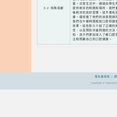
異。日常生活中，通過向學生
3-2 特殊貢獻
提供刷牙的時間和場所，我們
後刷牙的良好習慣。這不僅有
康，還培養了他們的自我管理
我們在午餐時間撥放口腔保健
效果。這些影片介紹了正確的
性，以及預防牙齒問題的方法
知，孩子們更加深入了解口腔
注和照顧自己的口腔健康。
隱私權政策
|
CopyRight © Departmen