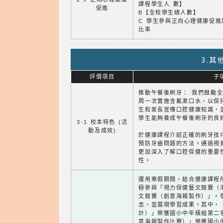
課程學生人 數】
促進
B【全校學生總人數】
C 學生參與正向心理健康促進
比率
3.
評價項目
子
推動午餐後刷牙： 我們鼓勵
周一次實施含氟漱口水，以保
生和家長宣傳口腔健康知識，
學生能夠養成午餐後刷牙的良
3-1 校本特色 (活
動及成效)
於健康課程介紹正確的刷牙技
預防牙齒問題的方法。通過視
更加深入了解口腔保健的重要
性。
運用寒假期間，結合健康課程
極參與「視力保健藝文競賽（
文競賽（創意海報製作）」。
念，並展現學習成果。其中，
計）」榮獲國小中年級組第二
意海報製作比賽）」榮獲國小