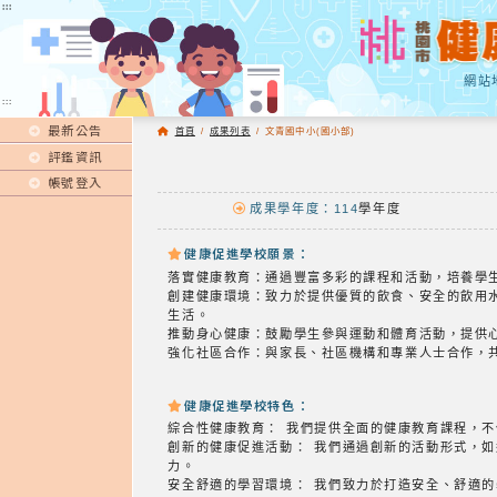
:::
:::
網站
:::
最新公告
首頁
/
成果列表
/
文青國中小(國小部)
評鑑資訊
帳號登入
成果學年度：114
學年度
健康促進學校願景：
落實健康教育：通過豐富多彩的課程和活動，培養學
創建健康環境：致力於提供優質的飲食、安全的飲用
生活。
推動身心健康：鼓勵學生參與運動和體育活動，提供
強化社區合作：與家長、社區機構和專業人士合作，
健康促進學校特色：
綜合性健康教育： 我們提供全面的健康教育課程，
創新的健康促進活動： 我們通過創新的活動形式，
力。
安全舒適的學習環境： 我們致力於打造安全、舒適