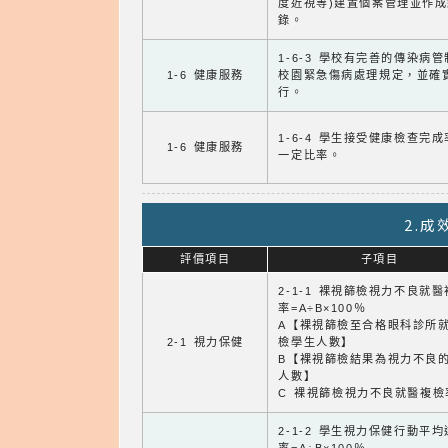
度近視等)建置個案管理並作成
錄。
1-6-3 學校有完善的傳染病
1-6 健康服務
校園緊急傷病處理規定，並確
行。
1-6-4 學生接受健康檢查完
1-6 健康服務
一定比率。
2.
評價項目
子項目
2-1-1 裸視篩檢視力不良就
率=A÷B×100％
A【裸視篩檢至合格眼科診所
2-1 視力保健
檢學生人數】
B【裸視篩檢結果為視力不良
人數】
C 裸視篩檢視力不良就醫複檢
2-1-2 學生視力保健行動平