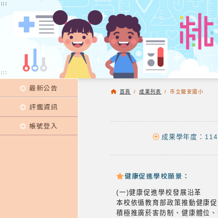
:::
:::
:::
最新公告
首頁
/
成果列表
/
市立龍安國小
評鑑資訊
帳號登入
成果學年度：114
健康促進學校願景：
(一)健康促進學校發展沿革
本校依循教育部政策推動健康促
積極推廣菸害防制、健康體位、