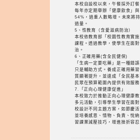
本校自設校以來，午餐採外訂餐
每年亦定期舉辦「健康飲食」與
54%，過重人數略增。未來將
過量。
5、性教育（含愛滋病防治）
本校依教育部「校園性教育實施
課程。透過教學，使學生在面對
治。
6、正確用藥(含全民健保)
「生病一定要吃藥」是一種錯誤
只是輔助方式。養成正確用藥習
質顯著提升，並達成「全民基本
民眾在預算範圍內提供有效服務
7.「正向心理健康促進」
本校致力於推動正向心理健康教
多元活動，引導學生學習在面對
校設計不同主題方案，如節慶活
並培養感恩、惜物、負責、悅納
習課業減壓技巧，增進挫折容忍