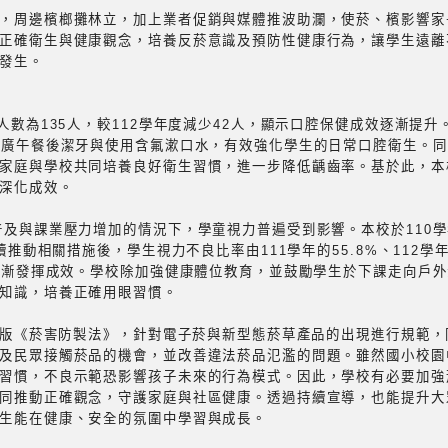
，周邊檳榔攤林立，加上業者促銷與媒體推波助瀾，使菸、檳影響家
正確衛生與健康觀念，培養反菸意識及預防性健康行為，讓學生遠離
發生。
人數為135人，較112學年度減少42人，顯示口腔保健成效逐漸提
推廣午餐後潔牙與使用含氟漱口水，有效強化學生的日常口腔衛生。
家庭與學校共同培養良好衛生習慣，進一步降低齲齒率。基於此，本校
深化成效。
普及與課業壓力增加的情況下，學童視力普遍受到影響。本校於110
續推動相關措施後，學生視力不良比率由111學年的55.8%、112學年
已逐漸發揮成效。學校除加強健康體位教育，並鼓勵學生於下課走向戶
知識，培養正確用眼習慣。
施新版《菸害防製法》，針對電子菸與新型態菸草產品的出現進行規範
及民眾接觸菸品的機會，並改善違法菸品氾濫的問題。雖然國小校園
習慣，不良示範恐影響孩子未來的行為模式。因此，學校有必要加強
同推動正確觀念，守護家庭與社區健康。透過持續宣導，也能提升大
生能在健康、安全的氛圍中學習與成長。