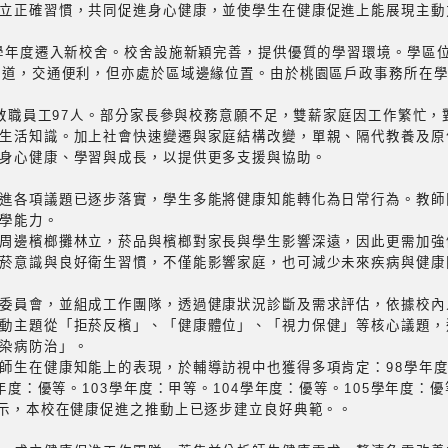
立正確習慣，共同促進身心健康，並使學生在健康促進上能展現主動
5學年度遷入新校舍。校舍設施新穎完善，提供優質的學習環境。學區
流道，交通便利，但亦處於區域邊緣位置。由於桃園區戶政事務所在
人，教職員工97人。部分家長參與校務意願不足，雙薪家庭因工作繁忙
生活知識。加上社會快速變遷與家庭結構改變，單親、隔代教養及原
身心健康、學習與成長，以提供更多支援與協助。
進各項議題已逐步落實，學生多能將健康知能轉化為日常行為。教師
學能力。
周邊檳榔攤林立，菸品與檳榔對家長與學生影響深遠，因此更需加強
菸意識與良好衛生習慣，不僅能影響家庭，也可減少未來疾病與健康
委員會，並組成工作團隊，透過健康狀況診斷及需求評估，依據校內
動主題從「拒菸反檳」、「健康體位」、「視力保健」等核心議題，逐
染病防治」。
師生在健康知能上的表現，於輔導訪視中也獲得多項肯定：98學年度
學年度：優等。103學年度：甲等。104學年度：優等。105學年度：優
顯示，本校在健康促進之推動上已逐步建立良好典範。。