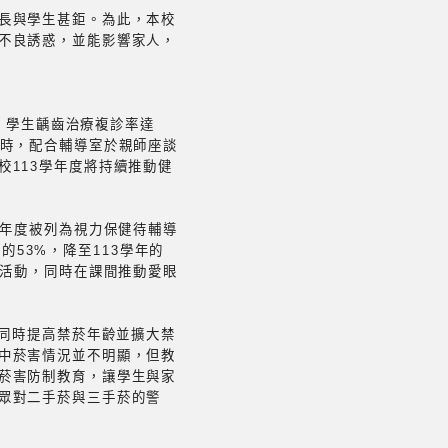
長與學生甚鉅。為此，本校
不良誘惑，並能影響家人，
升。學生齲齒治療複診率達
同時，配合輔導室於親師座談
113學年度將持續推動健
學年度被列為視力保健待輔導
的53%，降至113學年的
外活動，同時在課間推動愛眼
，同時提高禁菸年齡並擴大禁
中菸害情況並不明顯，但教
菸害防制教育，讓學生與家
眾對二手菸與三手菸的警