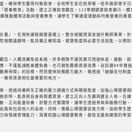
盒，確保學生獲得均衡飲食，全校學生皆在校用餐，低年級即使半日
「營養教育」活動，建立正確飲食觀念。113學期健康檢查顯示，體重
持續推動體育活動與營養教育，讓學生了解適度運動與均衡營養的重
計畫」，在現有課程綱要基礎上，整合相關資源並提升教師專業，針
性相關議題時，能具備正確知識、健康態度與必要生活技能，以預防
觀念。人體具備免疫系統，許多輕微不適其實可透過休息、運動、飲
慣，不僅能減輕身體負擔，也可避免醫療資源浪費。自民國84年實
醫療保障」的目標。然而健保財務壓力龐大，需透過「總額支付制度
，確保資源用在最需要的地方。
育，透過培養師生正確的壓力調適方式與積極態度，加強心理健康相
挫折時，能善用自身與周遭資源，建立正向人生觀與健全人格。在課
動、正向能量培養、舒壓方式實踐等，讓學生透過參與與服務行動，
自我與包容他人的品格。同時，推展心理健康促進方案，協助學生建
力與情緒管理能力，落實校園心理健康教育，營造支援與關懷的學習