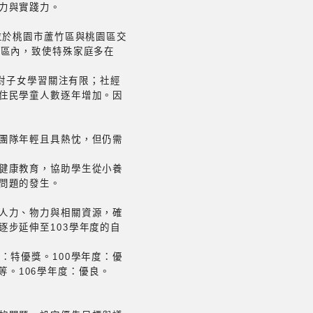
力與實踐力。
位於桃園市蘆竹區與桃園區交
學區內，致使特殊家庭多在
，對子女學習關注有限；社經
住民學童人數逐年增加。因
團隊年輕且具熱忱，但仍需
健康教育，協助學生從小養
問題的發生。
人力、物力與相關資源，確
步延伸至103學年度的自
：特優獎。100學年度：優
等。106學年度：優良。