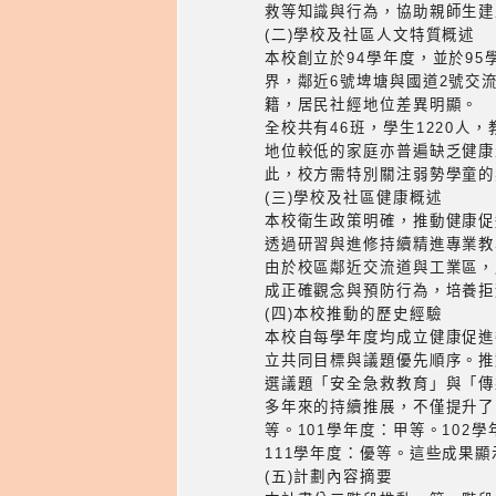
救等知識與行為，協助親師生建
(二)學校及社區人文特質概述
本校創立於94學年度，並於9
界，鄰近6號埤塘與國道2號交
籍，居民社經地位差異明顯。
全校共有46班，學生1220
地位較低的家庭亦普遍缺乏健康
此，校方需特別關注弱勢學童的
(三)學校及社區健康概述
本校衛生政策明確，推動健康促
透過研習與進修持續精進專業教
由於校區鄰近交流道與工業區，
成正確觀念與預防行為，培養拒
(四)本校推動的歷史經驗
本校自每學年度均成立健康促進
立共同目標與議題優先順序。推
選議題「安全急救教育」與「傳
多年來的持續推展，不僅提升了
等。101學年度：甲等。102
111學年度：優等。這些成果
(五)計劃內容摘要