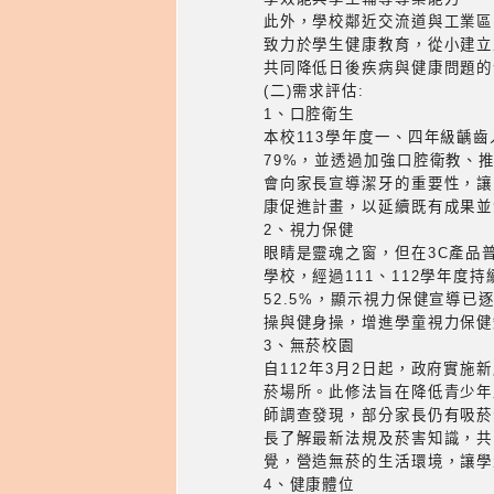
此外，學校鄰近交流道與工業區
致力於學生健康教育，從小建立
共同降低日後疾病與健康問題的
(二)需求評估:
1、口腔衛生
本校113學年度一、四年級齲齒
79%，並透過加強口腔衛教、
會向家長宣導潔牙的重要性，讓
康促進計畫，以延續既有成果並
2、視力保健
眼睛是靈魂之窗，但在3C產品
學校，經過111、112學年度持
52.5%，顯示視力保健宣導
操與健身操，增進學童視力保健
3、無菸校園
自112年3月2日起，政府實
菸場所。此修法旨在降低青少年
師調查發現，部分家長仍有吸菸
長了解最新法規及菸害知識，共
覺，營造無菸的生活環境，讓學
4、健康體位