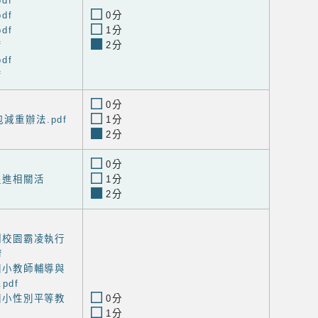
df
df
0分
df
1分
f
2分
df
f
0分
減重辦法.pdf
1分
2分
0分
促進相關活
1分
2分
防制校園霸凌執行
f
安國小教師輔導與
pdf
安國小性別平等教
0分
1分