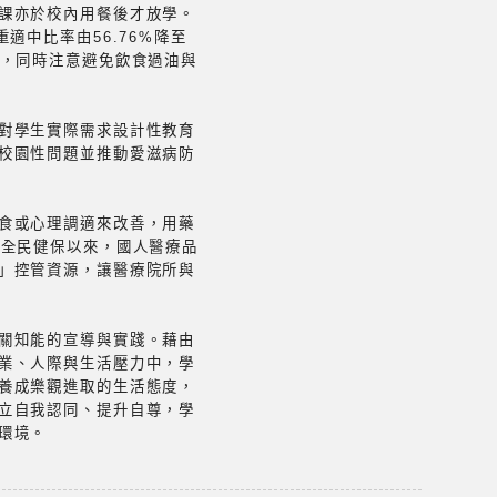
課亦於校內用餐後才放學。
適中比率由56.76%降至
要，同時注意避免飲食過油與
對學生實際需求設計性教育
校園性問題並推動愛滋病防
食或心理調適來改善，用藥
施全民健保以來，國人醫療品
」控管資源，讓醫療院所與
關知能的宣導與實踐。藉由
業、人際與生活壓力中，學
養成樂觀進取的生活態度，
立自我認同、提升自尊，學
環境。