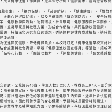
，成立健康促進工作團隊，蒐集並分析師生健康需求，釐清急需改善
口腔衛生」、「視力保健」、「菸害防制」、「健康體位」、「性教
「正向心理健康促進」，以及自選議題「傳染病防治」、「安全急救
策、健康教學與活動、物質環境、社會環境、健康服務與社區關係。
慣，並凝聚家長與社區支援，形成合作網路，共同推動校園健康。
議題，持續深化必選與自選議題，透過過程評估與成效檢核，適時修
健康品質。
為促進國民健康、降低健保負擔，本校特訂定「健康促進學校實施計
結合處室與社會資源，舉辦「健康促進校園宣導月」等活動，讓親師
「品格心行動」、「閱讀欣動力」、「運動興健康」、「藝文馨感動
界處，全校設有46班，學生人數1,220人，教職員工97人。部分
；隨著單親家庭、隔代教養比例上升，學生的學習與適應亦受到影響
況；而社經地位較低的家長普遍缺乏健康生活知識。近年社會快速變
逐漸增加，因此弱勢學童的身心健康、學習與成長更需特別關注。
在專業教學及輔導知能方面，仍需持續精進。學校因此積極辦理研習