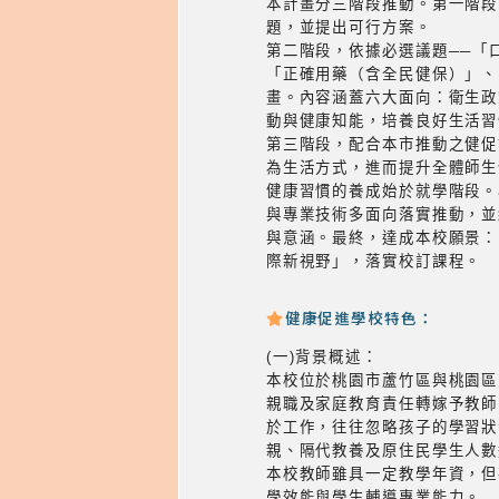
本計畫分三階段推動。第一階段
題，並提出可行方案。
第二階段，依據必選議題──「
「正確用藥（含全民健保）」、
畫。內容涵蓋六大面向：衛生政
動與健康知能，培養良好生活習
第三階段，配合本市推動之健促
為生活方式，進而提升全體師生
健康習慣的養成始於就學階段。
與專業技術多面向落實推動，並
與意涵。最終，達成本校願景：
際新視野」，落實校訂課程。
健康促進學校特色：
(一)背景概述：
本校位於桃園市蘆竹區與桃園區交
親職及家庭教育責任轉嫁予教師
於工作，往往忽略孩子的學習狀
親、隔代教養及原住民學生人數
本校教師雖具一定教學年資，但
學效能與學生輔導專業能力。