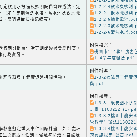
1-2-2-2飲水機檢測.p
-2 訂定飲用水設備及照明設備管理辦法，定
1-2-2-4飲水機檢測.p
。（如：定期清洗水塔、蓄水池及飲水機
1-2-2-1飲水機檢測.p
驗、照明設備檢核紀錄等）
1-2-2-5抽化糞池.pd
1-2-2-3飲水機檢測.p
1-2-2-6清洗水塔.pd
附件檔案：
-1 學校制訂健康生活守則或透過獎勵制度，
桃園市114學年度書包
康行為實踐。
114學年度辦法.pdf
附件檔案：
-2 辦理教職員工健康促進相關活動。
1-3-2教職員工健康
動.pdf
附件檔案：
1-3-3-1龍安國小
計畫 1100222 (1).pd
1-3-3-2桃園市龍
管教學生辦法1130221.
-3 學校應擬定重大事件因應計畫，如：處理
1-3-3-4桃園市龍
工生之霸凌、性別、愛滋病防治、自殺及
育實施規定_公告.pdf