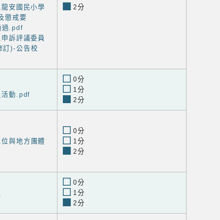
竹區龍安國民小學
2分
及懲戒要
過.pdf
學生申訴評議委員
2修訂)-公告校
0分
1分
活動.pdf
2分
0分
生單位與地方團體
1分
2分
0分
1分
f
2分