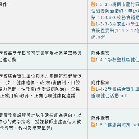
事件。
1-3-3-5桃園市蘆
性騷擾防治措施、申訴
點-1130626校務會議通
1-3-3-3龍安國小
會設置要點(114.2.1
網.pdf
-1 學校每學年舉辦可讓家庭及社區民眾參與
附件檔案：
促進活動。
1-4-1學校暨社區健促
-2 學校結合衛生單位與地方團體辦理健康促
。（如：健康體位、菸(檳)害防制、口腔
附件檔案：
視力保健、性教育(含愛滋病防治)、全民
1-4-2學校結合衛
含正確用藥)教育、正向心理健康促進議
辦理健促活動.pdf
-1 健康教育課程設計以生活技能為導向，以
附件檔案：
中心的教學策略。授課教師應建置個人教
1-5-1健康與體育.pd
(含教案、教材及學習單等)