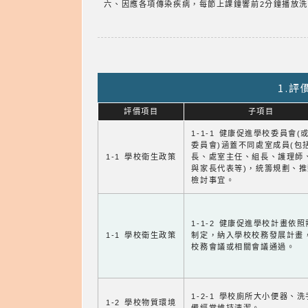
六、因應各項傳染疾病，每節上課鐘響前2分鐘播放
1.
評價項目
子項目
1-1-1 健康促進學校委員會(
委員會)涵蓋不同處室成員(包
1-1 學校衛生政策
長、處室主任、組長、護理師
與家長代表等)，統籌規劃、
檢討事宜。
1-1-2 健康促進學校計畫依
1-1 學校衛生政策
制定，納入學校校務發展計畫
校務會議或相關會議通過。
1-2-1 學校廁所大小便器、
1-2 學校物質環境