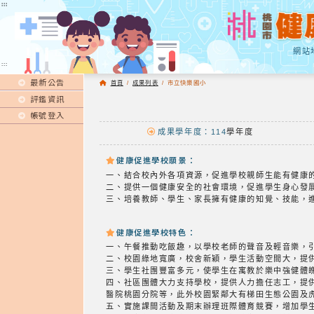
:::
:::
網站
:::
最新公告
首頁
/
成果列表
/
市立快樂國小
評鑑資訊
帳號登入
成果學年度：114
學年度
健康促進學校願景：
一、結合校內外各項資源，促進學校親師生能有健康
二、提供一個健康安全的社會環境，促進學生身心發
三、培養教師、學生、家長擁有健康的知覺、技能，
健康促進學校特色：
一、午餐推動吃飯趣，以學校老師的聲音及輕音樂，
二、校園綠地寬廣，校舍新穎，學生活動空間大，提
三、學生社團豐富多元，使學生在寓教於樂中強健體
四、社區團體大力支持學校，提供人力擔任志工，提
醫院桃園分院等，此外校園緊鄰大有梯田生態公園及
五、實施課間活動及期末辦理班際體育競賽，增加學