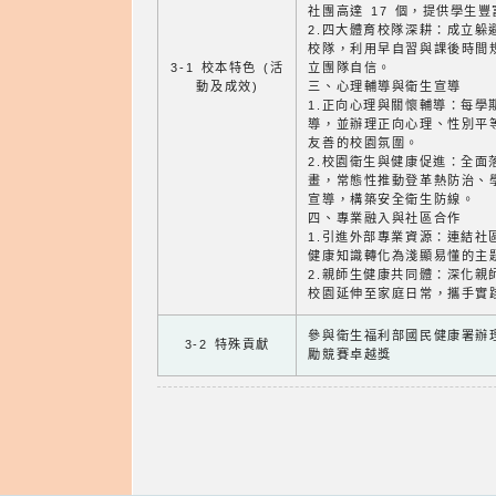
社團高達 17 個，提供學生
2.四大體育校隊深耕：成立躲
校隊，利用早自習與課後時間
3-1 校本特色 (活
立團隊自信。
動及成效)
三、心理輔導與衛生宣導
1.正向心理與關懷輔導：每學
導，並辦理正向心理、性別平
友善的校園氛圍。
2.校園衛生與健康促進：全面
畫，常態性推動登革熱防治、
宣導，構築安全衛生防線。
四、專業融入與社區合作
1.引進外部專業資源：連結社
健康知識轉化為淺顯易懂的主
2.親師生健康共同體：深化親
校園延伸至家庭日常，攜手實
參與衛生福利部國民健康署辦理
3-2 特殊貢獻
勵競賽卓越獎