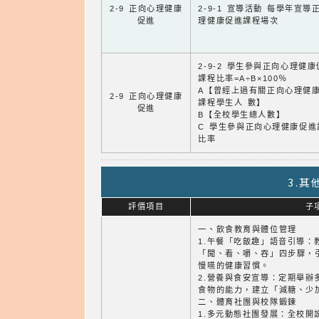
2-9 正向心理健康
2-9-1 宣導活動 每學年宣導
促進
理健康促進課程場次
2-9-2 學生參與正向心理健
課程比率=A÷B×100％
A【曾經上過有關正向心理健
2-9 正向心理健康
課程學生人 數】
促進
B【全校學生總人數】
C 學生參與正向心理健康促進
比率
3.
評價項目
子
一、飲食教育與體位管理
1.午餐「吃飯趣」語音引導：
「聞、看、嚼、吞」四步驟，
慢嚥的健康習慣。
2.營養與食安宣導：定期舉辦
食物的能力，建立「減糖、少
二、體育社團與校隊鍛鍊
1.多元動態社團發展：全校開