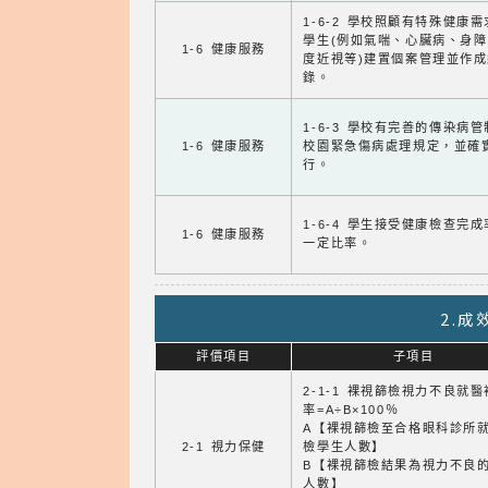
1-6-2 學校照顧有特殊健康
學生(例如氣喘、心臟病、身
1-6 健康服務
度近視等)建置個案管理並作成
錄。
1-6-3 學校有完善的傳染病
1-6 健康服務
校園緊急傷病處理規定，並確
行。
1-6-4 學生接受健康檢查完
1-6 健康服務
一定比率。
2.
評價項目
子項目
2-1-1 裸視篩檢視力不良就
率=A÷B×100％
A【裸視篩檢至合格眼科診所
2-1 視力保健
檢學生人數】
B【裸視篩檢結果為視力不良
人數】