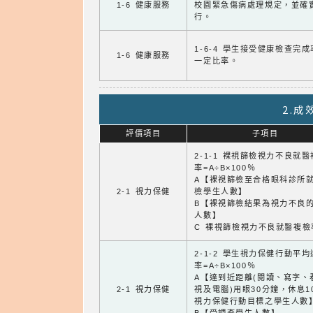
1-6 健康服務
校園緊急傷病處理規定，並確
行。
1-6-4 學生接受健康檢查完
1-6 健康服務
一定比率。
2.
評價項目
子項目
2-1-1 裸視篩檢視力不良就
率=A÷B×100％
A【裸視篩檢至合格眼科診所
2-1 視力保健
檢學生人數】
B【裸視篩檢結果為視力不良
人數】
C 裸視篩檢視力不良就醫複檢
2-1-2 學生視力保健行動平
率=A÷B×100％
A【達到近距離(閱讀、寫字、
2-1 視力保健
視及電腦)用眼30分鐘，休息1
視力保健行動目標之學生人數