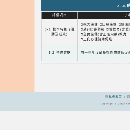
3.
評價項目
子
□視力保健 □口腔保健 □健康
3-1 校本特色 (活
□菸(檳)害防制 □性教育(含愛
動及成效)
□全民健保(含正確用藥)教育
□正向心理健康促進
3-2 特殊貢獻
前一學年度榮獲桃園市健康促
隱私權政策
|
CopyRight © Departmen