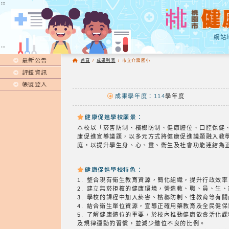
:::
:::
網站
:::
最新公告
首頁
/
成果列表
/
市立介壽國小
評鑑資訊
帳號登入
成果學年度：114
學年度
健康促進學校願景：
本校以「菸害防制、檳榔防制、健康體位、口腔保健
康促進宣導議題，以多元方式將健康促進議題融入教
庭，以提升學生身、心、靈、衛生及社會功能連結為
健康促進學校特色：
1. 整合現有衛生教育資源，簡化組織，提升行政效率
2. 建立無菸拒檳的健康環境，營造教、職、員、生
3. 學校的課程中加入菸害、檳榔防制、性教育等有
4. 結合衛生單位資源，宣導正確用藥教育及全民健
5. 了解健康體位的重要，於校內推動健康飲食活化課
及規律運動的習慣，並減少體位不良的比例。