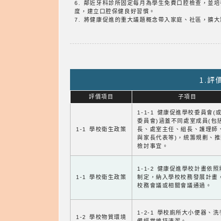
6. 鄰近牙科診所固定每月為學生免費口腔檢查，並
度，建立口腔保健良好習慣。
7. 將健康促進的重大議題概念帶入家庭、社區，擴
1.
評價項目
子項目
1-1-1 健康促進學校委員會(
委員會)涵蓋不同處室成員(包
1-1 學校衛生政策
長、處室主任、組長、護理師
與家長代表等)，統籌規劃、
檢討事宜。
1-1-2 健康促進學校計畫依
1-1 學校衛生政策
制定，納入學校校務發展計畫
校務會議或相關會議通過。
1-2-1 學校廁所大小便器、
1-2 學校物質環境