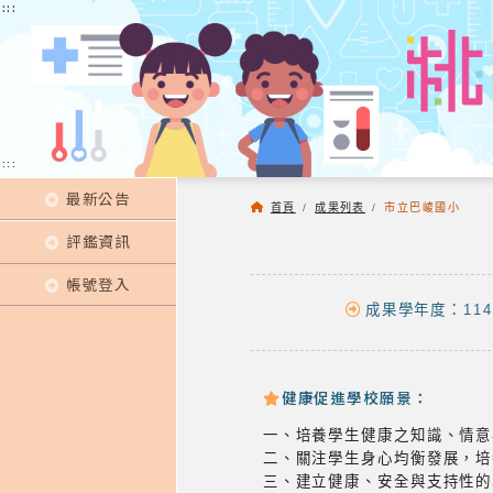
:::
:::
:::
最新公告
首頁
/
成果列表
/
市立巴崚國小
評鑑資訊
帳號登入
成果學年度：114
健康促進學校願景：
一、培養學生健康之知識、情意
二、關注學生身心均衡發展，培
三、建立健康、安全與支持性的