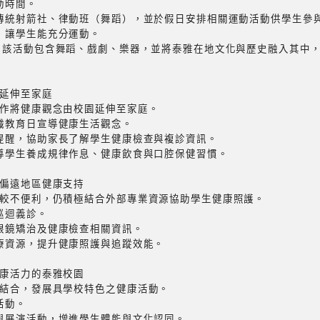
動時間。
如傳統射箭社、律動班（舞蹈），並於假日安排相關運動活動供學生參
園，讓學生能充分運動。
賽，該活動包含舞蹈、戲劇、樂器，並將泰雅在地文化與歷史融入其中
延伸至家庭
作將健康觀念由校園延伸至家庭。
親職教育日宣導健康生活觀念。
頭提醒，協助家長了解學生健康檢查與複診資訊。
督導學生養成規律作息、健康飲食與口腔保健習慣。
偏遠地區健康支持
較不便利，仍積極結合外部專業資源協助學生健康照護。
巡迴義診。
、眼鏡矯治及健康檢查相關資訊。
醫療資源，提升健康照護與追蹤效能。
康活力的泰雅校園
結合，發展具學校特色之健康活動。
活動。
蹈與展演活動，增進學生體能與文化認同。