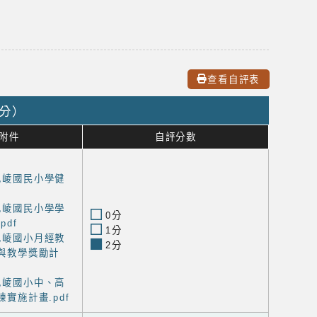
查看自評表
0分）
附件
自評分數
區巴崚國民小學健
區巴崚國民小學學
0分
df
1分
區巴崚國小月經教
2分
與教學獎勵計
區巴崚國小中、高
實施計畫.pdf