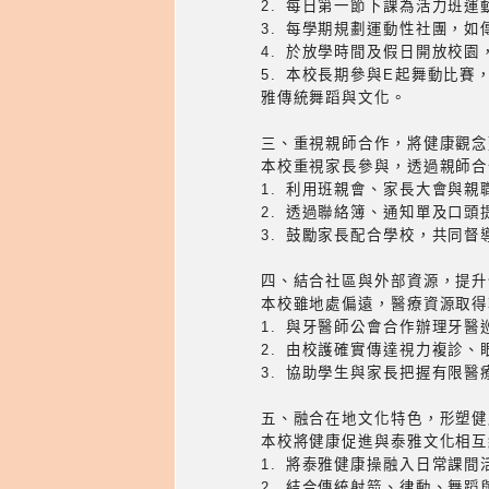
2. 每日第一節下課為活力班運
3. 每學期規劃運動性社團，
4. 於放學時間及假日開放校
5. 本校長期參與E起舞動比
雅傳統舞蹈與文化。
三、重視親師合作，將健康觀念
本校重視家長參與，透過親師合
1. 利用班親會、家長大會與
2. 透過聯絡簿、通知單及口
3. 鼓勵家長配合學校，共同
四、結合社區與外部資源，提升
本校雖地處偏遠，醫療資源取得
1. 與牙醫師公會合作辦理牙醫
2. 由校護確實傳達視力複診
3. 協助學生與家長把握有限
五、融合在地文化特色，形塑健
本校將健康促進與泰雅文化相互
1. 將泰雅健康操融入日常課間
2. 結合傳統射箭、律動、舞