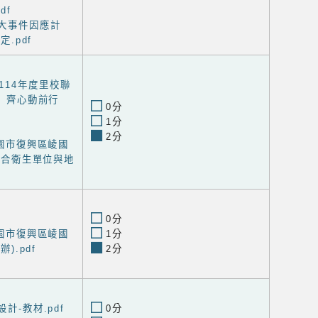
df
重大事件因應計
.pdf
114年度里校聯
 齊心動前行
0分
1分
2分
度桃園市復興區崚國
結合衛生單位與地
0分
度桃園市復興區崚國
1分
).pdf
2分
設計-教材.pdf
0分