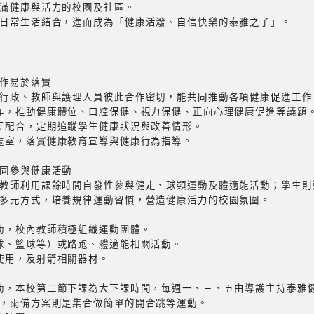
滿健康與活力的校園及社區。
日常生活結合，進而成為「健康活潑、自信快樂的泰雅之子」。
作易於落實
行政、教師與護理人員彼此合作密切，能共同推動各項健康促進工作
合作，推動健康體位、口腔保健、視力保健、正向心理健康促進等議題
相互配合，定期追蹤學生健康狀況與改善情形。
關處室，落實健康教育宣導與健康行為指導。
同參與健康活動
教師利用課餘時間自發性參與健走、球類運動及體適能活動；學生則
多元方式，培養規律運動習慣，營造健康活力的校園氛圍。
運動，校內教師積極組織運動團體。
桌球、籃球等）或路跑、體適能相關活動。
後使用，及射箭相關器材。
活動，本校第二節下課為大下課時間，每週一、三、五由導護主持泰雅
，雨備方案則是集合做簡單的開合跳等運動。