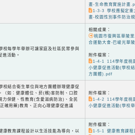
畫-生命教育實施計畫.p
1-3-3 學校應擬定
畫-校園性別事件防治規定
相關成果：
桃園市復興區華陵里
合運動大會-巴崚光華陵
-1 學校每學年舉辦可讓家庭及社區民眾參與
促進活動。
附件檔案：
1-4-1 114學年
小健康促進活動(學校
方團體).pdf
-2 學校結合衛生單位與地方團體辦理健康促
。（如：健康體位、菸(檳)害防制、口腔
附件檔案：
視力保健、性教育(含愛滋病防治)、全民
1-4-2 114學年
含正確用藥)教育、正向心理健康促進議
小健康促進活動(學校舉辦
附件檔案：
-1 健康教育課程設計以生活技能為導向，以
1-5-1 健康教育課程