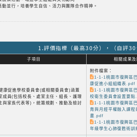
進活動並行，培養學生自信、活力與團隊合作精神。
1.評價指標（最高30分），（自評3
子項目
相關成果及
附件檔案：
1-1-1桃園市復興
康促進小組組織表.pdf
1 健康促進學校委員會(或相關委員會)涵蓋
1-1-1桃園市復興
室成員(包括校長、處室主任、組長、護理
校衛生委員會設置要點.p
生與家長代表等)，統籌規劃、推動及檢討
1-1-1桃園市復興
育與月經平權融入課程
畫.pdf
1-1-1桃園市復興
年級學生心肺復甦術訓練