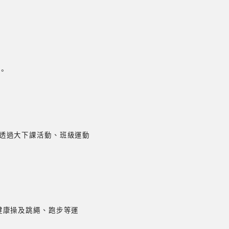
。
。
透過大下課活動、班級運動
健康操及跳繩、跑步等運