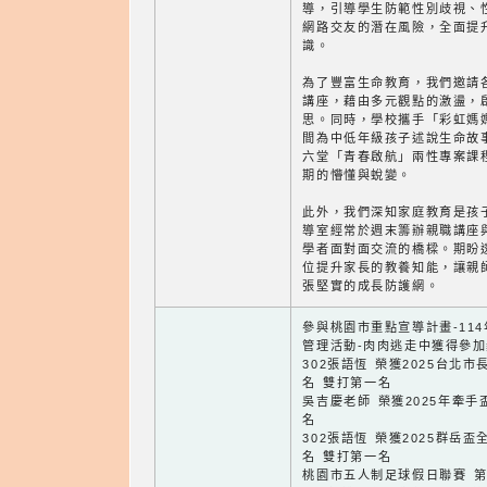
導，引導學生防範性別歧視、
網路交友的潛在風險，全面提
識。
為了豐富生命教育，我們邀請
講座，藉由多元觀點的激盪，
思。同時，學校攜手「彩虹媽
間為中低年級孩子述說生命故
六堂「青春啟航」兩性專案課
期的懵懂與蛻變。
此外，我們深知家庭教育是孩
導室經常於週末籌辦親職講座
學者面對面交流的橋樑。期盼
位提升家長的教養知能，讓親
張堅實的成長防護網。
參與桃園市重點宣導計畫-11
管理活動-肉肉逃走中獲得參加
302張語恆 榮獲2025台北
名 雙打第一名
吳吉慶老師 榮獲2025年牽
名
302張語恆 榮獲2025群岳
名 雙打第一名
桃園市五人制足球假日聯賽 