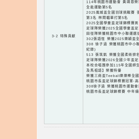
114年桃園市運動會 黃靖恩
全能運動第5名
2025風城盃全國羽球挑戰賽 
第3名 林閎韞單打第5名
2025全國學童盃足球錦標賽
足球隊榮獲2025全國學童盃
田徑隊榮獲桃園市中小聯運選
3-2 特殊貢獻
302張語恆 榮獲2025樂穎
308 徐子涵 榮獲桃園市中小
紀錄)
513 張筑凱 榮獲全國柔術排
足球隊榮獲2026全國少年盃
本校合唱團參加115年全國師
及馬祖語】榮獲特優
榮獲三商盃Teeball樂樂棒全
桃園市長盃足球錦標賽冠軍-
308徐子涵 榮獲桃園市運動會
桃園市長盃足球錦標賽 中年級