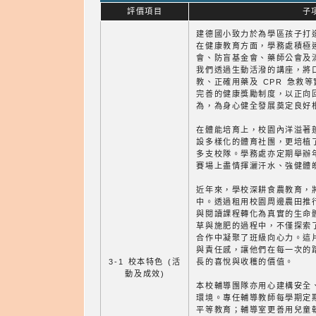
評價項目
子
建德國小致力於為學區孩子打
在健康教育方面，學務處積極
會、防盲基金會、藥師公會及
我們透過生動活潑的講座，將
教、正確用藥及 CPR 急救
完善的健康獎勵制度，以正向
為，為身心健全發展奠定良好
在體能培育上，校園內洋溢著
設多樣化的體育社團，更培植
多支校隊。學務處亦定期舉辦
賽場上盡情揮灑汗水、強健體
近年來，學校深耕食農教育，
中。透過租用校園周邊農田推
與閱讀課程轉化為真實的生命
草與施肥的過程中，不僅探索
合作中凝聚了班級向心力。這
與責任感，讓他們在每一次的
3-1 校本特色 (活
長的喜悅與收穫的價值。
動及成效)
本校輔導團隊亦用心建構安全
環境。專任輔導教師每學期定
平等教育；輔導室更善用兒童