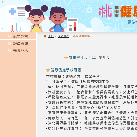
:::
:::
網站
:::
最新公告
首頁
/
成果列表
/
市立建德國小
評鑑資訊
帳號登入
成果學年度：114
學年度
健康促進學校願景：
本校願景：建德育才，快樂學習
1. 打造安全、健康且永續的校園生態
•優化校園空間： 完善設施維護與環境治理，打造安
•深耕營養食育： 結合營養午餐與食農教育，奠定師
•帶動體育風氣： 推展多元體育賽事、社團及休閒活
•實踐綠色校園： 倡導節能減碳與環保減塑，深植師
2. 深化健康素養，實踐身心平衡的全人發展
•落實健康素養導向： 將健康知能扣合生活情境，全
•健康融入日常行動： 藉由多元宣導與倡議活動，引
•深化親師夥伴關係： 暢通學校與家庭的雙向溝通管
•提升師生心理素質： 落實校園輔導體系與心理健康