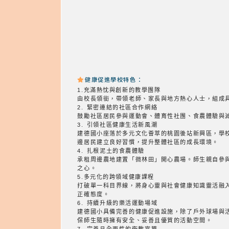
健康促進學校特色：
1.充滿熱忱與創新的教學團隊
由校長領銜，帶領老師、家長與地方熱心人士，組成
2. 緊密連結的社區合作網絡
鼓勵社區居民參與運動會、體育性社團、食農體驗與
3. 引領社區健康生活新風潮
建德國小座落於多元文化薈萃的桃園後站新興區，學
邊居民建立良好習慣，提升整體社區的成長環境。
4. 扎根泥土的食農體驗
承租周邊農地建置「微林田」開心農場。師生親自參
之心。
5.多元化的跨領域健康課程
打破單一科目界線，將身心靈與社會健康知識靈活融
正確態度。
6. 持續升級的樂活運動場域
建德國小具備完善的健康促進設施，除了戶外球場與
保師生隨時擁有安全、妥善且優質的活動空間。