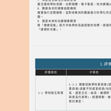
7. 完善且全面性的衛教宣導
靈活運用學校官網、社群媒體、電子看板、校內廣播
8. 數據為本的健康追蹤機制
確實執行定期健檢，並對收集到的數據進行科學化的
關。
9. 展望未來的永續健康願景
將「健康促進」提升作為學校長遠經營的目標，透過
「建德好兒童」。
1.
評價項目
子項目
1-1-1 健康促進學校委員會(
委員會)涵蓋不同處室成員(包
1-1 學校衛生政策
長、處室主任、組長、護理師
與家長代表等)，統籌規劃、
檢討事宜。