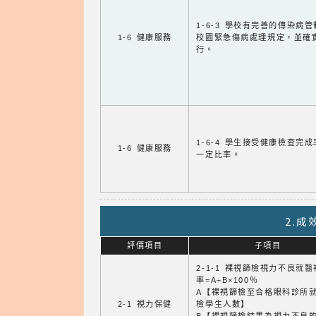
1-6-3 學校有完善的傳染病
1-6 健康服務
校園緊急傷病處理規定，並確
行。
1-6-4 學生接受健康檢查完
1-6 健康服務
一定比率。
2.
評價項目
子項目
2-1-1 裸視篩檢視力不良就
率=A÷B×100％
A【裸視篩檢至合格眼科診所
2-1 視力保健
檢學生人數】