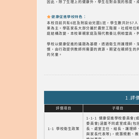
因此，除了生理上的健康外，學生在對自我的態度、
健康促進學校特色：
本校目前共有6班及附設幼兒園1班，學生數共計57
業為主。學區家長大部分屬於農勞工階層，社經地位
庭結構改變，本校單親家庭及隔代教養比例相當高，
學校以健康促進的議題為基礎，透過衛生所護理師、
慣，由行政提供教師所需要的資源。期望在親師生的
的兒童。
1.
評價項目
子項目
1-1-1 健康促進學校委員會(
委員會)涵蓋不同處室成員(包
1-1 學校衛生政策
長、處室主任、組長、護理師
與家長代表等)，統籌規劃、