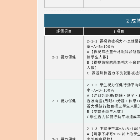
2.
評價項目
子項目
2-1-1 裸視篩檢視力不良就
率=A÷B×100％
A【裸視篩檢至合格眼科診所
2-1 視力保健
檢學生人數】
B【裸視篩檢結果為視力不良
人數】
C 裸視篩檢視力不良就醫複檢
2-1-2 學生視力保健行動平
率=A÷B×100％
A【達到近距離(閱讀、寫字、
2-1 視力保健
視及電腦)用眼30分鐘，休息1
視力保健行動目標之學生人數
B【受調查學生人數】
C學生視力保健行動平均達成
2-1-3 下課淨空率=A÷B×100
A【每節下課有90%以上的學
2-1 視力保健
室外的班級數】