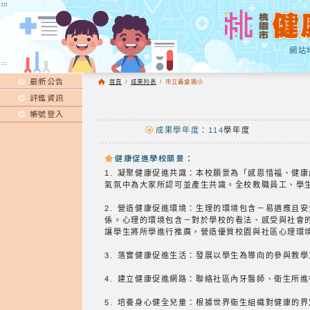
:::
:::
網站
:::
最新公告
首頁
/
成果列表
/
市立義盛國小
評鑑資訊
帳號登入
成果學年度：114
學年度
健康促進學校願景：
1. 凝聚健康促進共識：本校願景為「感恩惜福、健
氣氛中為大家所認可並產生共識。全校教職員工、學
2. 營造健康促進環境：生理的環境包含－易適應且
係。心理的環境包含－對於學校的看法、感受與社會
讓學生將所學進行推廣，營造優質校園與社區心理環
3. 落實健康促進生活：發展以學生為導向的參與教
4. 建立健康促進網路：聯絡社區內牙醫師、衛生所
5. 培養身心健全兒童：根據世界衛生組織對健康的