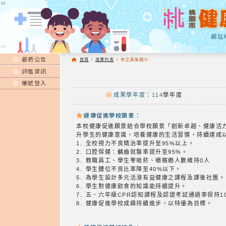
:::
:::
網站
:::
最新公告
首頁
/
成果列表
/
市立溪海國小
評鑑資訊
帳號登入
成果學年度：114
學年度
健康促進學校願景：
本校健康促進願景結合學校願景「創新卓越、健康活
升學生的健康意識，培養健康的生活習慣，持續達成
1. 全校視力不良矯治率提升至95%以上。
2. 口腔保健：齲齒就醫率提升至95%。
3. 教職員工、學生零吸菸、嚼檳榔人數維持0人
4. 學生體位不良比率降至40%以下。
5. 為學生設計多元活潑有益健康之課程及課後社團。
6. 學生對健康飲食的知識能持續提升。
7. 五、六年級CPR認知課程及認證考試通過率保持1
8. 健康促進學校成績持續進步，以特優為目標。