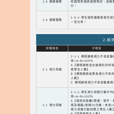
1-6 健康服務
校園緊急傷病處理規定，並確
行。
1-6-4 學生接受健康檢查完
1-6 健康服務
一定比率。
2.
評價項目
子項目
2-1-1 裸視篩檢視力不良就
率=A÷B×100％
A【裸視篩檢至合格眼科診所
2-1 視力保健
檢學生人數】
B【裸視篩檢結果為視力不良
人數】
C 裸視篩檢視力不良就醫複檢
2-1-2 學生視力保健行動平
率=A÷B×100％
A【達到近距離(閱讀、寫字、
2-1 視力保健
視及電腦)用眼30分鐘，休息1
視力保健行動目標之學生人數
B【受調查學生人數】