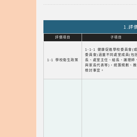
1.
評價項目
子項目
1-1-1 健康促進學校委員會(
委員會)涵蓋不同處室成員(包
1-1 學校衛生政策
長、處室主任、組長、護理師
與家長代表等)，統籌規劃、
檢討事宜。