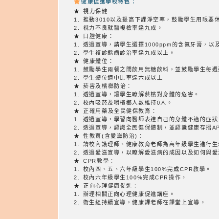
健康促進學校特色：
★ 視力保健
1. 推動3010以及提高下課淨空率，鼓勵學生用眼要
2. 視力不良就醫複檢率達九成。
★ 口腔健康：
1. 透過宣導，請學生選擇1000ppm的含氟牙膏，
2. 學生複診齲齒診治率達九成以上。
★ 健康體位：
1. 鼓勵學生兩餐之間飲用無糖飲料，並鼓勵學生每週
2. 學生體位適中比率達六成以上
★ 菸害及檳榔防治：
1. 透過宣導，讓學生瞭解菸檳對身體的危害。
2. 校內吸菸及嚼檳榔人數維持0人。
★ 正確用藥及全民健保教育：
1. 透過宣導，學習向醫師表達自己的身體不適的症
2. 透過宣導，認識全民健保體制，並認識健康存摺A
★ 性教育(含愛滋防治)：
1. 請校內護理師、健康教育老師為高年級學生進行
2. 透過愛滋宣導，以瞭解愛滋病的成因以及如何與
★ CPR教學：
1. 校內四、五、六年級學生100%完成CPR教學。
2. 校內六年級學生100%完成CPR操作。
★ 正向心理健康促進：
1. 辦理相關正向心理健康促進講座。
2. 衛生組持續宣導，健康課老師在課堂上宣導。