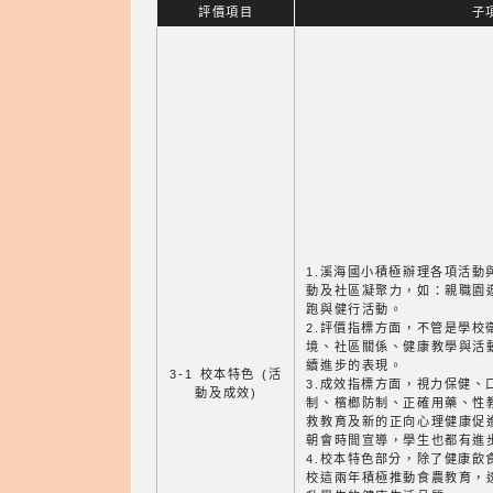
評價項目
子
1.溪海國小積極辦理各項活動
動及社區凝聚力，如：親職園
跑與健行活動。
2.評價指標方面，不管是學校
境、社區關係、健康教學與活
續進步的表現。
3-1 校本特色 (活
3.成效指標方面，視力保健、
動及成效)
制、檳榔防制、正確用藥、性
救教育及新的正向心理健康促
朝會時間宣導，學生也都有進
4.校本特色部分，除了健康飲
校這兩年積極推動食農教育，