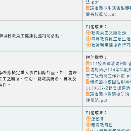
法.pdf
瑞梅國小生活榮譽競
愛吾校獎狀.pdf
相關成果：
教職員工文康活動
-2 辦理教職員工健康促進相關活動。
每月教職員工慶生活
教師利用課後進行羽
附件檔案：
114校園霸凌防制計畫
瑞梅國小114學年度
-3 學校應擬定重大事件因應計畫，如：處理
害三級預防工作計畫.pd
工生之霸凌、性別、愛滋病防治、自殺及
瑞梅國小校園性別事
事件。
1130627校務會議通過.
瑞梅國小性騷擾防治
理規範.pdf
相關成果：
運動會
親職教育日