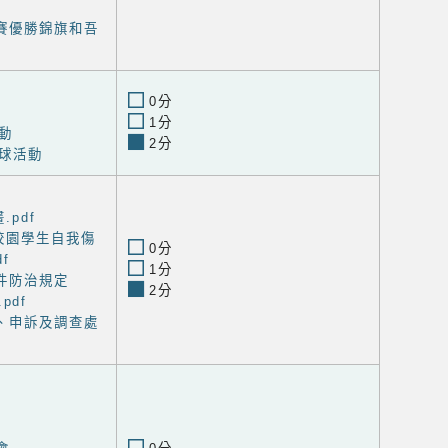
賽優勝錦旗和吾
0分
1分
動
2分
球活動
.pdf
校園學生自我傷
0分
f
1分
件防治規定
2分
pdf
、申訴及調查處