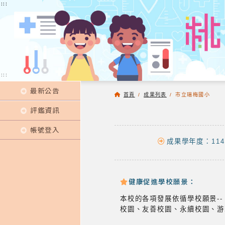
:::
:::
:::
最新公告
首頁
/
成果列表
/
市立瑞梅國小
評鑑資訊
帳號登入
成果學年度：114
健康促進學校願景：
本校的各項發展依循學校願景-
校園、友善校園、永續校園、游