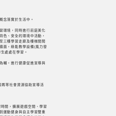
概念落實於生活中。
習環境，同時進行前庭美化
特色、安全的環境中活動，
至三樓學習走廊及樓梯間閱
牆面，綠能教學設備(風力發
學生處處在學習。
為輔，進行健康促進宣導與
愛媽媽等社會資源協助宣導活
大下課時間，擴展遊戲空間、學習
到運動健身與自主學習雙重