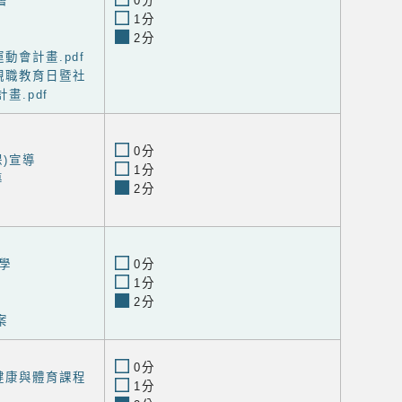
會
0分
1分
2分
動會計畫.pdf
親職教育日暨社
畫.pdf
0分
)宣導
1分
導
2分
學
0分
1分
2分
案
0分
健康與體育課程
1分