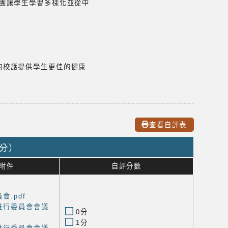
團讓學生學習多樣化並從中
的校護提供學生更佳的健康
查看自評表
0分）
附件
自評分數
會.pdf
推行委員會會議
0分
1分