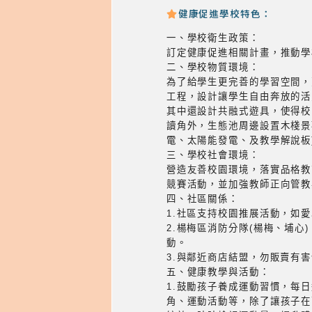
健康促進學校特色：
一、學校衛生政策：
訂定健康促進相關計畫，推動學
二、學校物質環境：
為了給學生更完善的學習空間，
工程，設計讓學生自由奔放的活
其中還設計共融式遊具，使得校
讀角外，生態池周邊設置木棧景
電、太陽能發電、及教學解說板
三、學校社會環境：
營造友善校園環境，落實品格教
競賽活動，並加強教師正向管教
四、社區關係：
1.社區支持校園推展活動，如
2.楊梅區消防分隊(楊梅、埔
動。
3.與鄰近商店結盟，勿販賣有
五、健康教學與活動：
1.鼓勵孩子養成運動習慣，每日進
角、運動活動等，除了讓孩子在