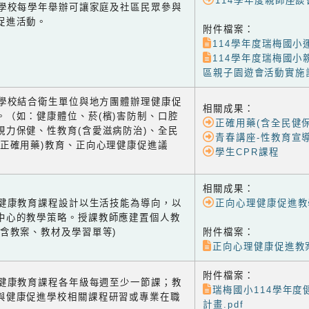
114學年度親師座談
-1 學校每學年舉辦可讓家庭及社區民眾參與
促進活動。
附件檔案：
114學年度瑞梅國小運
114學年度瑞梅國小
區親子園遊會活動實施計
-2 學校結合衛生單位與地方團體辦理健康促
相關成果：
。（如：健康體位、菸(檳)害防制、口腔
正確用藥(含全民健保
視力保健、性教育(含愛滋病防治)、全民
青春講座-性教育宣
含正確用藥)教育、正向心理健康促進議
學生CPR課程
相關成果：
-1 健康教育課程設計以生活技能為導向，以
正向心理健康促進教
中心的教學策略。授課教師應建置個人教
(含教案、教材及學習單等)
附件檔案：
正向心理健康促進教
附件檔案：
-2 健康教育課程各年級每週至少一節課；教
瑞梅國小114學年度
與健康促進學校相關課程研習或專業在職
計畫.pdf