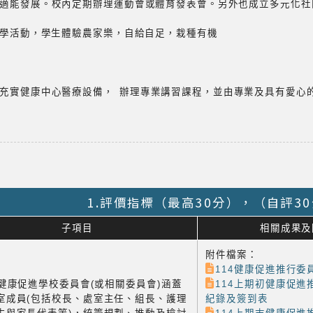
適能發展。校內定期辦理運動會或體育發表會。另外也成立多元化社
教學活動，學生體驗農家樂，自給自足，栽種有機
充實健康中心醫療設備， 辦理專業講習課程，並由專業及具有愛心
1.評價指標（最高30分），（自評3
子項目
相關成果及
附件檔案：
114健康促進推行委員
1 健康促進學校委員會(或相關委員會)涵蓋
114上期初健康促進
室成員(包括校長、處室主任、組長、護理
紀錄及簽到表