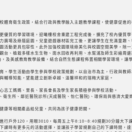
校體育衛生政策，結合行政與教學融入主題教學課程，使健康促進的
更優質的學習環境，迎曦樓校舍重建工程完成後，擴充了校內優質學
力廣場及綠蔭庭園。兒童遊戲器材區完工後，更讓學生在充滿童趣、
園活動更具包容性。此外加強校園環境綠美化與校園空間美學，除一
觀台、植栽多樣水生生物、雨水回收再利用、水幫浦及師生彩繪周邊
)，及美感教育教學設備，結合自然生態課程佈置相關學習環境，讓
育。學生活動由學生參與學校政策規劃，以自治市為主，行政與教師
與輔導知能，望能建立創新卓越、溫馨祥和的瑞梅大家庭。
愛心志工媽媽、里長、家長會長及學生家長積極參與學校活動。
心)、衛生所、鄰近醫院診所(天成醫院、怡仁醫院)、環保局與慈濟大
害健康等相關產品給兒童，共同為孩子健康把關。
行戶外120，用眼3010，每周五上午8:10~8:40規劃30分鐘
下課時有更多元的活動選擇，並讓孩子學習規劃自己的下課時間，達