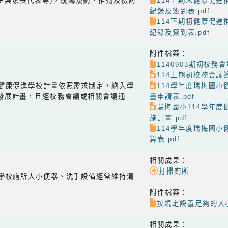
生與家長代表等)，統籌規劃、推動及檢討
114上期末健康促進
紀錄及簽到表.pdf
114下期初健康促進
紀錄及簽到表.pdf
附件檔案：
1140903期初校務會議
114上期初校務會議簽
-2 健康促進學校計畫依照需求制定，納入學
114學年度瑞梅國小
發展計畫，且經校務會議或相關會議通
畫申請表.pdf
瑞梅國小114學年度
施計畫.pdf
114學年度瑞梅國小
算表.pdf
相關成果：
打掃廁所
-1 學校廁所大小便器、洗手設備經常維持清
附件檔案：
按規定設置足夠的大
相關成果：