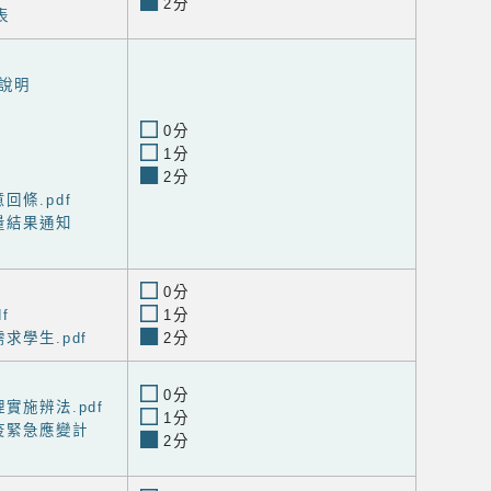
2分
表
說明
0分
1分
2分
回條.pdf
量結果通知
0分
f
1分
求學生.pdf
2分
0分
實施辨法.pdf
1分
疫緊急應變計
2分