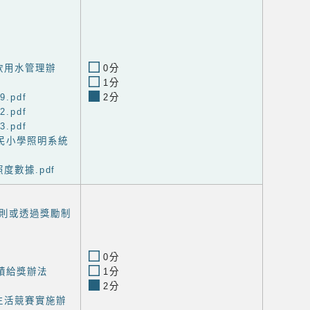
飲用水管理辦
0分
1分
.pdf
2分
.pdf
.pdf
民小學照明系統
度數據.pdf
則或透過獎勵制
0分
積給獎辦法
1分
2分
生活競賽實施辦