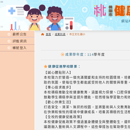
:::
:::
網站
:::
最新公告
首頁
/
成果列表
/
市立文化國小
評鑑資訊
帳號登入
成果學年度：114
學年度
健康促進學校願景：
【誠心體貼別人】
本校致力於營造一個充滿關愛和支持的校園環境，培
助的氛圍，使每位學生都能感受到他人的關懷與尊重
【專心追求進步】
本校積極推動全校健康教育，涵蓋視力保健丶口腔保
鼓勵學生積極參與並提升體能，從而增強學習動力和
【歡心快樂生活】
打造安全、清潔丶無菸的校園，並將藝術與人文教育
在快樂和愉悅的環境中健康成長，培養其積極的生活
【全校的健康促進政策】
本校健康促進政策不僅涵蓋身體健全與整體衛生，還
議題融入藝術與人文課程中。這些舉措旨在幫助學生