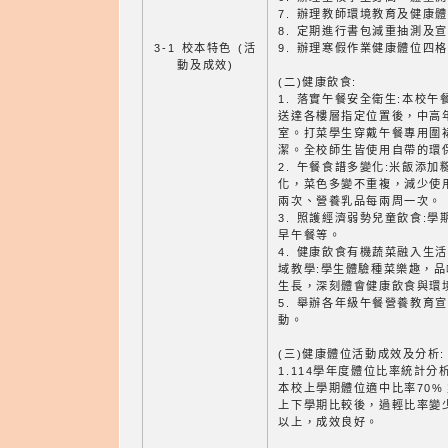
7. 辦理教師環境教育及健康
8. 定期進行書包減重抽測及
3-1 校本特色 (活
9. 辦理寒假作業健康體位四
動及成效)
(二)健康飲食:
1. 落實午餐安全衛生:本校
送達各樓層指定位置後，中高
室。打菜學生穿戴午餐專用圍
潔。全校師生皆使用自帶的環
2. 午餐食譜多變化:米飯添
化，菜色多變不重複，減少使
兩次、營養乳品每兩周一次。
3. 照護經濟弱勢兒童飲食:
早午餐等。
4. 健康飲食有機蔬菜融入生
域教學:學生體驗種菜樂趣，
生長，深刻體會健康飲食與環
5. 舉辦各年級午餐營養教育
動。
(三)健康體位活動成效及分析:
1.114學年度體位比率統計分
本校上學期體位適中比率70%
上下學期比較後，過輕比率變
以上，成效良好。