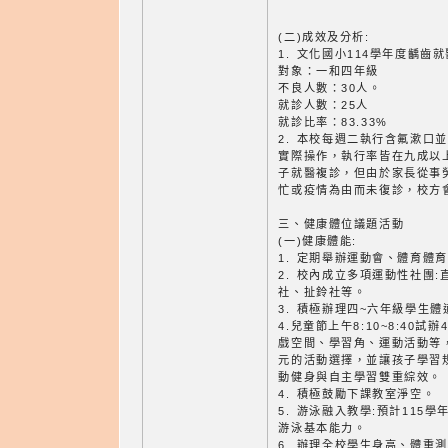
(二)成效及分析:
1. 文化國小114學年度齲齒
對象：一和四年級
不良人數：30人。
就診人數：25人
就診比率：83.33%
2. 本校每週二執行含氟漱口
實際操作，執行率皆在九成以
子就醫複診，但由於家長從事
忙或疫情為由而未復診，校方
三、健康體位議題活動
(一)健康體能:
1. 定期舉辦運動會、體育體
2. 校內成立多項運動性社團
社、扯鈴社等。
3. 積極辦理四~六年級學生
4.兒童節上午8:10~8:40
戲空間、學習角、運動活動等
元的活動選擇，並讓孩子學習
動健身與自主學習雙重綜效。
4. 積極鼓勵下課教室淨空。
5. 游泳融入教學:預計115
游泳基本能力。
6. 辦理全校學生身高、體重