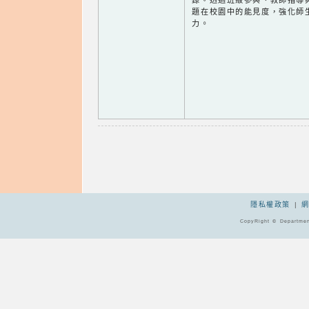
錄。透過班級參與、教師指導
題在校園中的能見度，強化師
力。
隱私權政策
|
CopyRight © Departmen