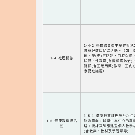
1-4-2 學校結合衛生單位與
體辦理健康促進活動。（如：
位、菸(檳)害防制、口腔保健
1-4 社區關係
保健、性教育(含愛滋病防治)
健保(含正確用藥)教育、正向
康促進議題）
1-5-1 健康教育課程設計以
1-5 健康教學與活
能為導向，以學生為中心的教
動
略。授課教師應建置個人教學
(含教案、教材及學習單等)