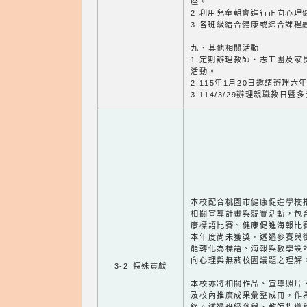
座。
2.利用兒童朝會進行正向心理
3.各班級結合健康或綜合課程
九、其他相關活動
1.定期辦理教師、志工團及家
活動。
2.115年1月20日邀請辦理
3.114/3/29辦理親職教日
本校配合桃園市健康促進學校
相關宣導計畫與競賽活動，包
康標語比賽、健康促進海報比
本年度尚未獲獎，透過參賽與
能轉化為標語、海報與教學設
向心理與無菸校園議題之理解
3-2 特殊貢獻
本校亦將相關作品、宣導照片
及校內推廣成果彙整成冊，作