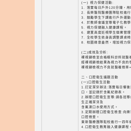
(一) 視力保健活動:
1. 落實每日戶外120分鐘，用
2. 長榮醫院醫療團隊駐校進
3. 鼓勵學生下課進行戶外運
4. 於教師會議宣導電子化教
5. 視力保健融入健康課程。
6. 建置高度近視學生個案管
7. 全校學生依身高調整課桌
8. 校園綠意盎然，增加視力
(二)成效及分析:
裸視篩檢至合格眼科診所就醫複
經裸視篩檢結果為視力不良的學
裸視篩檢視力不良就醫複檢率=
二、口腔衛生議題活動
(一)口腔衛生活動
1.訂定潔牙辦法:落實每日餐
口，並記錄於含氟紀錄表。
2.辦理口腔衛生宣導:請各班
生正確潔牙及
含氟漱口水使用方式。
3.定期辦理口腔衛生檢查:向
口腔檢查。
東新醫療團隊駐校進行一四年
4.口腔衛生教育融入健康課程