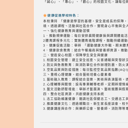
「誠心」、「專心」、「歡心」的校園文化，讓每位
健康促進學校特色：
本校秉持 「健康是學習的基礎，安全是成長的保障
境。透過課程丶活動與社區合作，實現身心平衡與全
一丶強化健康教育與運動習慣
1．推動規律運動：每日安排晨間健康操與課間體能
2體育課程多元化：實施體育進階課程，鼓勵持續運
3．健廉促進活動：舉辨 「運動健康大作戰、期末
4．健康飲食教育：結合午餐廠商與營養師資源，推
二、營造安心校園，保障學生安全與健康
1.校園安全管理：建立安全巡查丶災害通報與突發狀
2.防災與急救教育：與消防單位合作辦理防震、防火
3.空氣品質與防疫措施：每日監控空氣品質指數(AQ
三丶重視心理健廉，結合藝術培養心靈素養
1.藝術融入教育：課程結合音樂、美術與表演藝術，
2.心理輔導與關懷：設有專業輔導老師，定期辨理情
3.藝文活動舒壓增能：舉辦才藝展演丶藝術競賽與假
四、整合社區資源，共創健康支持系統
1.志工協助維護健康：邀請社區保健志工丶交通志工
2.推廣健康文化：透過親職日、新生家長座談會、校
3.健康講座與合作：與藥師公會、營養師、消防隊等