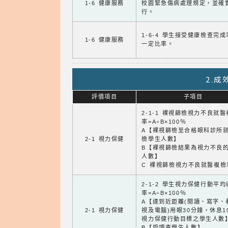
1-6 健康服務
校園緊急傷病處理規定，並確
行。
1-6-4 學生接受健康檢查完
1-6 健康服務
一定比率。
2.
評價項目
子項目
2-1-1 裸視篩檢視力不良就
率=A÷B×100％
A【裸視篩檢至合格眼科診所
2-1 視力保健
檢學生人數】
B【裸視篩檢結果為視力不良
人數】
C 裸視篩檢視力不良就醫複檢
2-1-2 學生視力保健行動平
率=A÷B×100％
A【達到近距離(閱讀、寫字、
2-1 視力保健
視及電腦)用眼30分鐘，休息1
視力保健行動目標之學生人數
B【受調查學生人數】