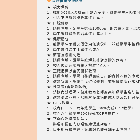
健康促進學校特色：
★ 視力保健
1. 推動3010以及提高下課淨空率，鼓勵學生用眼要
2. 視力不良就醫複檢率達九成。
★ 口腔健康：
1. 透過宣導，請學生選擇1000ppm的含氟牙膏，
2. 學生複診齲齒診治率達九成以上。
★ 健康體位：
1. 鼓勵學生兩餐之間飲用無糖飲料，並鼓勵學生每週
2. 學生體位適中比率達六成以上
★ 菸害及檳榔防治：
1. 透過宣導，讓學生瞭解菸檳對身體的危害。
2. 校內吸菸及嚼檳榔人數維持0人。
★ 正確用藥及全民健保教育：
1. 透過宣導，學習向醫師表達自己的身體不適的症
2. 透過宣導，認識全民健保體制，並認識健康存摺A
★ 性教育(含愛滋防治)：
1. 請校內護理師、健康教育老師為高年級學生進行
2. 透過愛滋宣導，以瞭解愛滋病的成因以及如何與
★ CPR教學：
1. 校內四、五、六年級學生100%完成CPR教學。
2. 校內六年級學生100%完成CPR操作。
★ 正向心理健康促進：
1. 辦理相關正向心理健康促進講座。
2. 衛生組持續宣導，健康課老師在課堂上宣導。