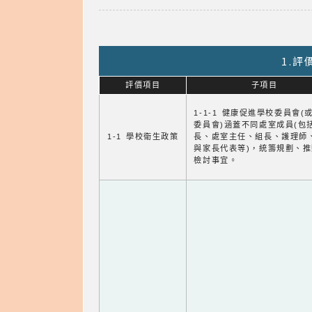
1.
評價項目
子項目
1-1-1 健康促進學校委員會(
委員會)涵蓋不同處室成員(包
1-1 學校衛生政策
長、處室主任、組長、護理師
與家長代表等)，統籌規劃、
檢討事宜。