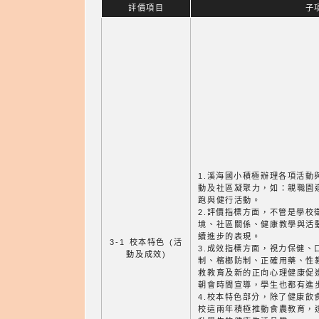
評價項目
子
1.溪海國小積極辦理各項活動
動及社區凝聚力，如：親職園
跑與健行活動。
2.評價指標方面，不管是學校
境、社區關係、健康教學與活
續進步的表現。
3-1 校本特色 (活
3.成效指標方面，視力保健、
動及成效)
制、檳榔防制、正確用藥、性
救教育及新的正向心理健康促
朝會時間宣導，學生也都有進
4.校本特色部分，除了健康飲
校這兩年積極推動食農教育，