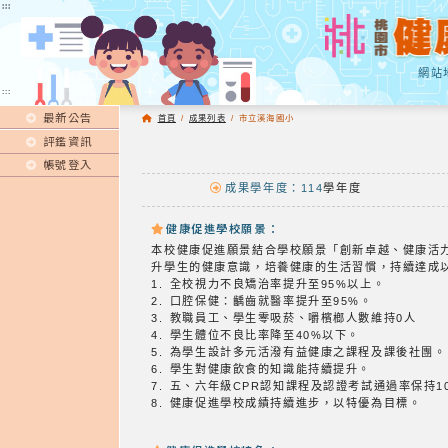
:::
:::
網站
:::
最新公告
首頁
/
成果列表
/
市立溪海國小
評鑑資訊
帳號登入
成果學年度：114
學年度
健康促進學校願景：
本校健康促進願景結合學校願景「創新卓越、健康活
升學生的健康意識，培養健康的生活習慣，持續達成
1. 全校視力不良矯治率提升至95%以上。
2. 口腔保健：齲齒就醫率提升至95%。
3. 教職員工、學生零吸菸、嚼檳榔人數維持0人
4. 學生體位不良比率降至40%以下。
5. 為學生設計多元活潑有益健康之課程及課後社團。
6. 學生對健康飲食的知識能持續提升。
7. 五、六年級CPR認知課程及認證考試通過率保持1
8. 健康促進學校成績持續進步，以特優為目標。