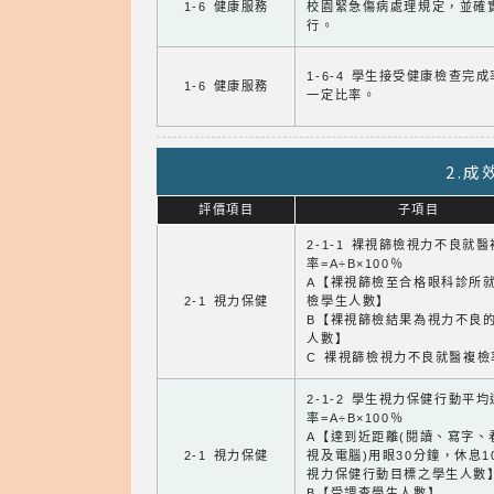
1-6 健康服務
校園緊急傷病處理規定，並確
行。
1-6-4 學生接受健康檢查完
1-6 健康服務
一定比率。
2.
評價項目
子項目
2-1-1 裸視篩檢視力不良就
率=A÷B×100％
A【裸視篩檢至合格眼科診所
2-1 視力保健
檢學生人數】
B【裸視篩檢結果為視力不良
人數】
C 裸視篩檢視力不良就醫複檢
2-1-2 學生視力保健行動平
率=A÷B×100％
A【達到近距離(閱讀、寫字、
2-1 視力保健
視及電腦)用眼30分鐘，休息1
視力保健行動目標之學生人數
B【受調查學生人數】