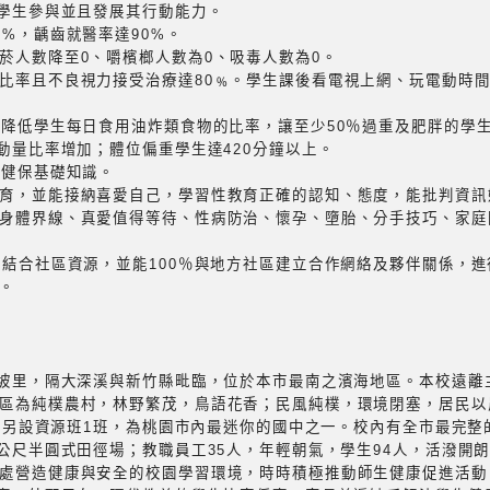
由學生參與並且發展其行動能力。
%，齲齒就醫率達90%。
菸人數降至0、嚼檳榔人數為0、吸毒人數為0。
比率且不良視力接受治療達80﹪。學生課後看電視上網、玩電動時間
，降低學生每日食用油炸類食物的比率，讓至少50％過重及肥胖的學
動量比率增加；體位偏重學生達420分鐘以上。
民健保基礎知識。
育，並能接納喜愛自己，學習性教育正確的認知、態度，能批判資訊
身體界線、真愛值得等待、性病防治、懷孕、墮胎、分手技巧、家庭
以結合社區資源，並能100％與地方社區建立合作網絡及夥伴關係，
。
大坡里，隔大深溪與新竹縣毗臨，位於本市最南之濱海地區。本校遠離
區為純樸農村，林野繁茂，鳥語花香；民風純樸，環境閉塞，居民以
9班，另設資源班1班，為桃園市內最迷你的國中之一。校內有全市最完
0公尺半圓式田徑場；教職員工35人，年輕朝氣，學生94人，活潑開
處營造健康與安全的校園學習環境，時時積極推動師生健康促進活動