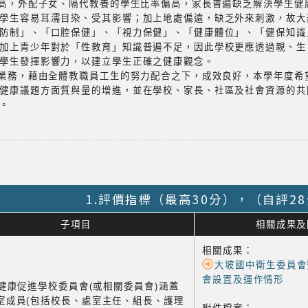
不高，外配子女、隔代教養的學生比率偏高，家長普遍缺乏解決學生健
學生容易耳濡目染、受其影響；加上地處偏遠，缺乏外來刺激，故大
防制」、「口腔保健」、「視力保健」、「健康體位」、「健保知識
加上青少年對於「性教育」知識普遍不足，因此學校更應透過親、生
學生發揮影響力，以建立學生正確之健康觀念。
校業務，藉由全體教職員工生的努力配合之下，成效良好，本學年度希
健康議題方面質與量的增進，並在學校、家長、社區及社會資源的共
。
1.評價指標（最高30分），（自評2
子項目
相關成果及
相關成果：
大坡國中衛生委員會
會設置及運作情形
1 健康促進學校委員會(或相關委員會)涵蓋
室成員(包括校長、處室主任、組長、護理