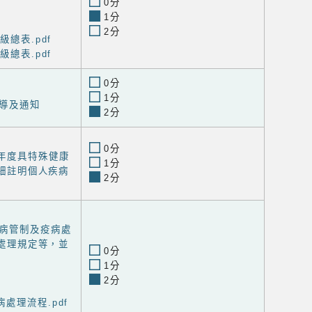
0分
1分
2分
級總表.pdf
級總表.pdf
0分
1分
導及通知
2分
0分
學年度具特殊健康
1分
細註明個人疾病
2分
病管制及疫病處
處理規定等，並
0分
1分
2分
處理流程.pdf