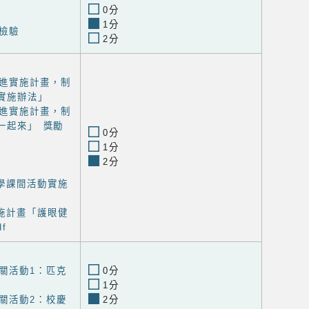
0分
1分
檢驗
2分
進實施計畫，制
實施辦法」
進實施計畫，制
一起來」 獎勵
0分
1分
2分
學課間活動實施
施計畫「護眼健
f
關活動1：匹克
0分
1分
關活動2：校慶
2分