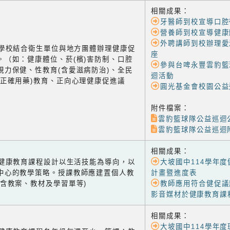
相關成果：
牙醫師到校宣導口腔
營養師到校宣導健康
外聘講師到校辦理愛
-2 學校結合衛生單位與地方團體辦理健康促
座
。（如：健康體位、菸(檳)害防制、口腔
參與台啤永豐雲豹籃
視力保健、性教育(含愛滋病防治)、全民
迴活動
含正確用藥)教育、正向心理健康促進議
圓光基金會校園公益
附件檔案：
雲豹籃球隊公益巡迴公
雲豹籃球隊公益巡迴附
相關成果：
-1 健康教育課程設計以生活技能為導向，以
大坡國中114學年
中心的教學策略。授課教師應建置個人教
計畫暨進度表
(含教案、教材及學習單等)
教師應用符合健促議
影音媒材於健康教育課
相關成果：
大坡國中114學年