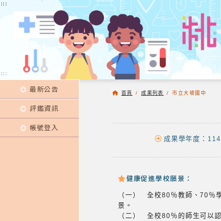
:::
:::
:::
最新公告
首頁
/
成果列表
/
市立大坡國中
評鑑資訊
帳號登入
成果學年度：114
健康促進學校願景：
（一） 全校80％教師、70
景。
（二） 全校80％的師生可以