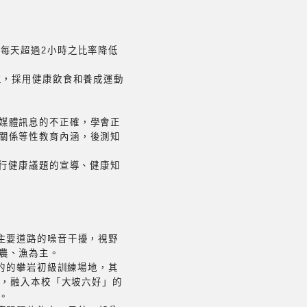
每天超過2小時之比率降低
生，採用健康飲食和養成運動
媒體訊息的不正確，學會正
關係等性教育內涵，後測知
進行健康議題的宣導、健康知
主要道路的噪音干擾，視野
農、漁為主。
整的的攀岩初級訓練場地，其
朗，融入本校「大坡六好」的
。