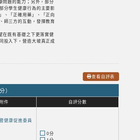
康問題的能力；另外，部分
部分學生健康行為的主要影
」、「正確用藥」、「正向
、師三方的互動，發揮教育
望在既有基礎之下更落實健
同投入下，營造大坡真正成
查看自評表
8分）
附件
自評分數
暨健康促進委員
0分