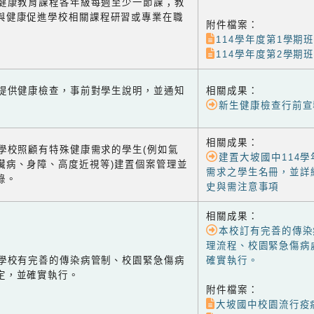
-2 健康教育課程各年級每週至少一節課；教
與健康促進學校相關課程研習或專業在職
附件檔案：
114學年度第1學期班
114學年度第2學期班
-1 提供健康檢查，事前對學生說明，並通知
相關成果：
新生健康檢查行前宣
相關成果：
-2 學校照顧有特殊健康需求的學生(例如氣
建置大坡國中114
臟病、身障、高度近視等)建置個案管理並
需求之學生名冊，並詳
錄。
史與需注意事項
相關成果：
本校訂有完善的傳染
理流程、校園緊急傷病
-3 學校有完善的傳染病管制、校園緊急傷病
確實執行。
定，並確實執行。
附件檔案：
大坡國中校園流行疫病