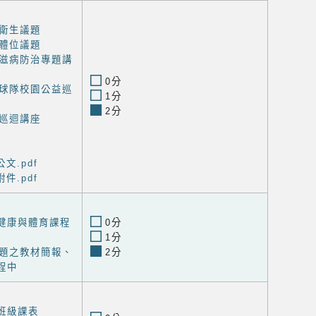
衛生議題
體位議題
滋病防治專題講
0分
球隊校園公益巡
1分
2分
巡迴講座
文.pdf
件.pdf
度健康與體育課程
0分
1分
題之教材簡報、
2分
程中
度班級課表