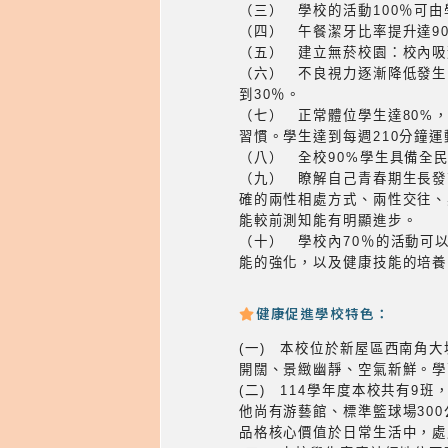
（三） 學校的活動100％可
（四） 午餐潔牙比率提升達90
（五） 建立無菸校園：校內吸
（六） 不良視力逐漸降低發生
到30％。
（七） 正常體位學生達80%
習慣。學生達到每週210分鐘運
（八） 全校90%學生具備全
（九） 瞭解自己青春期生長發
確的兩性相處方式、兩性交往、
能較前測知能有明顯進步。
（十） 學校內70％的活動可
能的強化，以及健康技能的培養
健康促進學校特色：
(一) 本校位於新屋區西南角
開闊、景緻幽靜、空氣新鮮。學
(二) 114學年度本校共有
他尚有游藝館、標準籃球場30
品格核心價值於日常生活中，處