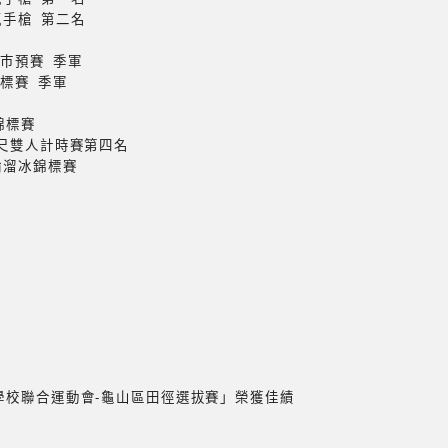
氣手槍 第二名
園巿預賽 季軍
錦標賽 季軍
錦標賽
公尺雙人計時賽第四名
輪溜冰錦標賽
小學校聯合運動會-龜山區田徑選拔賽」榮獲佳績