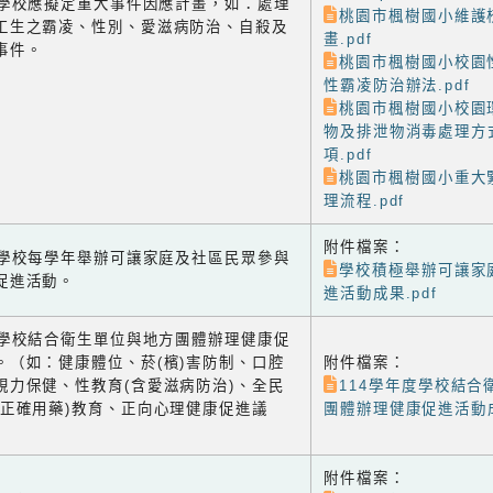
-3 學校應擬定重大事件因應計畫，如：處理
桃園市楓樹國小維護
工生之霸凌、性別、愛滋病防治、自殺及
畫.pdf
事件。
桃園市楓樹國小校園
性霸凌防治辦法.pdf
桃園市楓樹國小校園
物及排泄物消毒處理方
項.pdf
桃園市楓樹國小重大
理流程.pdf
附件檔案：
-1 學校每學年舉辦可讓家庭及社區民眾參與
學校積極舉辦可讓家
促進活動。
進活動成果.pdf
-2 學校結合衛生單位與地方團體辦理健康促
。（如：健康體位、菸(檳)害防制、口腔
附件檔案：
視力保健、性教育(含愛滋病防治)、全民
114學年度學校結合
含正確用藥)教育、正向心理健康促進議
團體辦理健康促進活動成
附件檔案：