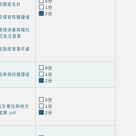
0分
校園安全計
1分
2分
性侵害性騷擾或
環境消毒與嘔吐
式及注意事
緊急校安事件處
0分
庭參與的健康促
1分
2分
0分
衛生單位與地方
1分
果.pdf
2分