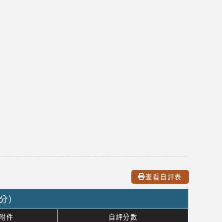
查看自評表
0分）
附件
自評分數