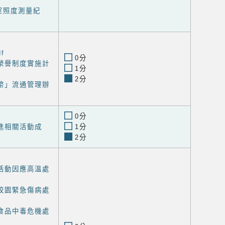
室照度測量紀
f
0分
榮譽制度實施計
1分
2分
幣」流通管理辦
0分
進相關活動成
1分
2分
活動因應高溫處
校園緊急傷病處
食品中毒危機處