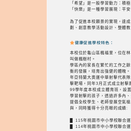
「希望」是一股學習動力：積極
「快樂」是一種學習展現：平安
為了促進本校願景的實現，達成
劃、創意教學活動設計、整體教
健康促進學校特色：
本校位於龜山區楓福里，位在林
叫做楓樹村。
學區內的家長在繁忙的工作之餘
衡的發展，培育出強健的體魄。
年亞特蘭大奧運中華射擊代表隊
擊靶場，同年3月正式成立射擊
99學年度本校成立體育班，設
學習射擊的孩子，透過許多內、
提倡全校學生、老師發展空氣槍
與，同時獲得十分亮眼的成績:
█ 115年桃園市中小學校聯合
█ 114年桃園市中小學校聯合