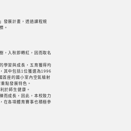
」發展計畫，透過課程規
標。
樹，入秋即轉紅，因而取名
的學習與成長，五育獲得均
其中包括1位獲選為1996
國首座的國小室內空氣槍射
育重點發展特色。
均利於師生健康。
練而成長，因此，本校致力
，在各項體育賽事也積極參