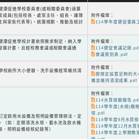
1 健康促進學校委員會(或相關委員會)涵蓋
室成員(包括校長、處室主任、組長、護理
附件檔案：
生與家長代表等)，統籌規劃、推動及檢討
114學年度健促委員工
-2 健康促進學校計畫依照需求制定，納入學
附件檔案：
發展計畫，且經校務會議或相關會議通
114健促會議記錄.pd
會議簽到表.pdf
附件檔案：
-1 學校廁所大小便器、洗手設備經常維持清
按規定設置足夠的大
備並維持清潔成果.pdf
附件檔案：
114水質檢驗報告.pd
114學年度(水檢)楓
塔.pdf
-2 訂定飲用水設備及照明設備管理辦法，定
114學年度9月水質檢
。（如：定期清洗水塔、蓄水池及飲水機
114學年度12月水質
驗、照明設備檢核紀錄等）
114學年度上學期教