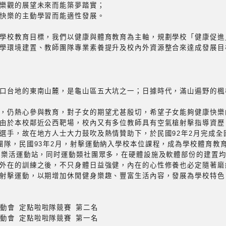
樂觀的展望未來而能築夢踏實；
快樂的主動學習而能適性發展。
學校教育目標，我們以健康與體育教育為主軸，規劃學校「健康促進
學環境建置、教師團隊專業素養提升及校內外資源整合來達成發展目
口台地的東南山麓，是龜山區五大坑之一；日據時代，滿山遍野的楓
，仍熱心參與教育，對子女的期望尤甚殷切，希望子女能夠健康快樂
由於本校鄰近公西靶場，校內又有多位教師具有空氣槍射擊指導資歷，
選手，故在地方人士大力鼓吹及熱情贊助下，於民國92年2月完成全
團隊，民國93年2月，射擊運動納入學校本位課程，成為學校體育教
置樂活運動站，同时運動類社團眾多，在硬體設施及軟體部份的建置
外在的訓練之後，不只身體日益強健，內在的心性修養也必定隨著磨
射擊運動，以期增加休閒健身樂趣、豐富生活內容，發展為學校特色
運動會 定點啦啦隊競賽 第二名
運動會 定點啦啦隊競賽 第一名