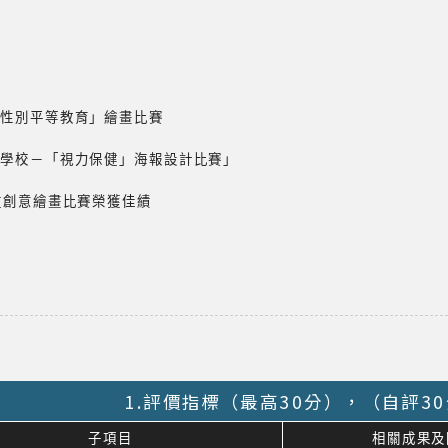
績
及性別平等教育」繪畫比賽
議題學校－「視力保健」海報設計比賽」
兒童創意繪畫比賽榮獲佳績
1.評價指標（最高30分），（自評3
子項目
相關成果及