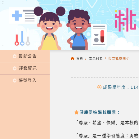
:::
:::
:::
最新公告
首頁
/
成果列表
/
市立楓樹國小
評鑑資訊
帳號登入
成果學年度：114
健康促進學校願景：
「尊嚴、希望、快樂」是本校的
「尊嚴」是一種學習態度：勇敢