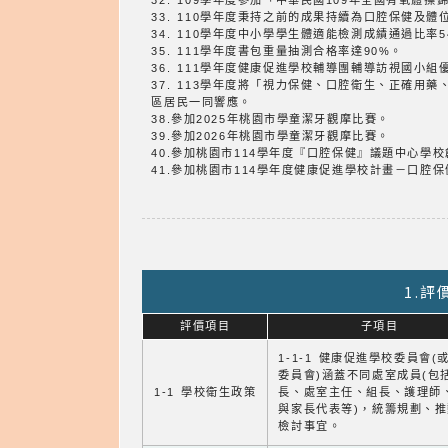
32. 109學年度參加「中華民國109年全國有氧體
33. 110學年度秉持之前的成果持續為口腔保健及
34. 110學年度中小學學生體適能檢測成績通過比率
35. 111學年度書包重量抽測合格率達90%。
36. 111學年度健康促進學校輔導團輔導訪視國小組
37. 113學年度將「視力保健、口腔衛生、正確
區居民一同響應。
38.參加2025年桃園市學童潔牙觀摩比賽。
39.參加2026年桃園市學童潔牙觀摩比賽。
40.參加桃園市114學年度『口腔保健』議題中心學
41.參加桃園市114學年度健康促進學校計畫－口腔
1.
評價項目
子項目
1-1-1 健康促進學校委員會(
委員會)涵蓋不同處室成員(包
1-1 學校衛生政策
長、處室主任、組長、護理師
與家長代表等)，統籌規劃、
檢討事宜。