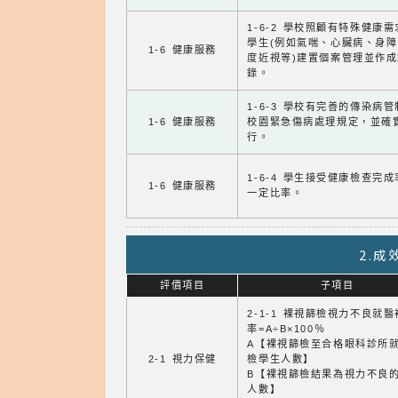
1-6-2 學校照顧有特殊健康
學生(例如氣喘、心臟病、身
1-6 健康服務
度近視等)建置個案管理並作成
錄。
1-6-3 學校有完善的傳染病
1-6 健康服務
校園緊急傷病處理規定，並確
行。
1-6-4 學生接受健康檢查完
1-6 健康服務
一定比率。
2.
評價項目
子項目
2-1-1 裸視篩檢視力不良就
率=A÷B×100％
A【裸視篩檢至合格眼科診所
2-1 視力保健
檢學生人數】
B【裸視篩檢結果為視力不良
人數】