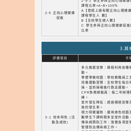
2-9-2 學生參與正向心理健
課程比率=A÷B×100％
A【曾經上過有關正向心理健
2-9 正向心理健康
課程學生人 數】
促進
B【全校學生總人數】
C 學生參與正向心理健康促進
比率
3.
評價項目
子
多元推展宣導：積極利用各種
動。
零煙零檳校園：學校教職員工
培養運動習慣：全校學生每日
操，並到操場進行跑走運動。
CPR急救總動員：每二年辦理
練。
意外發生降低：透過積極宣導
故的發生率。
視力保健優勢：運用綠色校園
3-1 校本特色 (活
勵學生下課時間多至室外活動
動及成效)
傳染病預防工作：落實各項宣
管理防治傳染病工作。