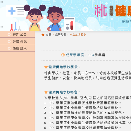
:::
:::
網站
:::
最新公告
首頁
/
成果列表
/
市立三坑國小
評鑑資訊
帳號登入
成果學年度：114
學年度
健康促進學校願景：
藉由學校、社區、家長三方合作，培養本校親師生強
學生健康、安全、快樂地成長，共同創造優質生活環
健康促進學校特色：
※學校過去(96 學年~迄今)耕耘之相關活動與績優
1. 96 學年度推動健康促進學校榮獲示範學校。
2. 96 學年度中小學學生體適能檢測績優學校。
3. 97 學年度持續推動健康促進活動，成績斐然。
4. 98 學年度健康促進學校在地輔導團輔導訪視國
5. 98 學年度中小學學生體適能檢測成績通過比率 
6. 99 學年度健康促進學校計畫審查績優學校。