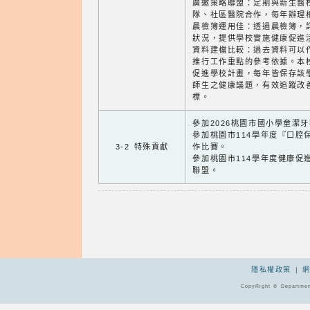
廣邀策略聯盟：定期與新生醫
隊、社區醫院合作，每年辦理
晨檢簿運用佳：透過晨檢簿，
狀況，提供學校實施健康促進
資料建檔比較：過去資料可以
推行工作重點的參考依據。本
促進學校計畫，每年皆保存該
師生之健康議題，有效追蹤改
標。
參加2026桃園市國小學童潔
參加桃園市114學年度『口腔
3-2 特殊貢獻
作比賽。
參加桃園市114學年度健康促
聯盟。
隱私權政策
|
CopyRight © Departmen