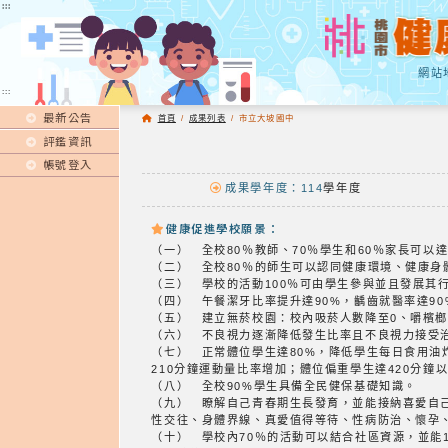
:::
:::
網站
:::
最新公告
首頁
/
成果列表
/
市立大坡國中
評鑑資訊
帳號登入
成果學年度：114
學年度
健康促進學校願景：
（一） 全校80％教師、70％學生和60％家長可
（二） 全校80％的師生可以認同健康環境、健康身
（三） 學校的活動100％可由學生參與並且發展其
（四） 午餐潔牙比率提升達90%，齲齒就醫率達90
（五） 建立無菸校園：校內吸菸人數降至0、嚼檳榔
（六） 不良視力逐漸降低發生比率且不良視力接受治
（七） 正常體位學生達80%，降低學生每日食用油
210分鐘運動量比率增加；體位偏重學生達420分鐘
（八） 全校90%學生具備全民健保基礎知識。
（九） 瞭解自己青春期生長發育，並能接納喜愛自
性交往、身體界線、真愛值得等待、性病防治、懷孕
（十） 學校內70％的活動可以結合社區資源，並能