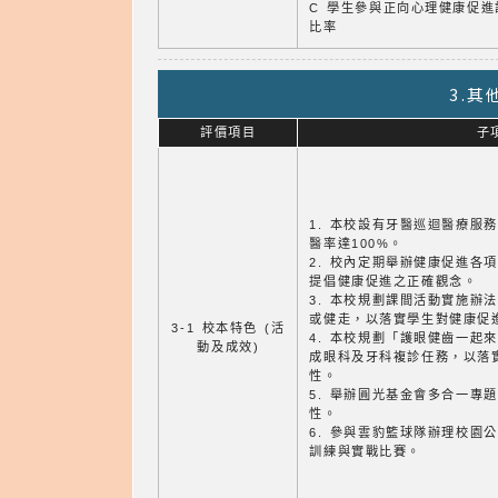
C 學生參與正向心理健康促進
比率
3.
評價項目
子
1. 本校設有牙醫巡迴醫療服
醫率達100%。
2. 校內定期舉辦健康促進各
提倡健康促進之正確觀念。
3. 本校規劃課間活動實施辦
或健走，以落實學生對健康促
3-1 校本特色 (活
4. 本校規劃「護眼健齒一起
動及成效)
成眼科及牙科複診任務，以落
性。
5. 舉辦圓光基金會多合一專
性。
6. 參與雲豹籃球隊辦理校園
訓練與實戰比賽。