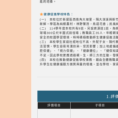
能的培養。
健康促進學校特色：
(一) 本校位於新屋區西南角大坡里，隔大深溪與
新鮮。學區為純樸農村，林野繁茂，鳥語花香；民風
(二) 114學年度本校共有9班，另設資源班1班
球場300公尺半圓式田徑場；教職員工35人，年輕
安全的校園學習環境，時時積極推動師生健康促進活
(三) 本校學生家庭社經地位不高，外配子女、隔
活習慣，學生容易耳濡目染、受其影響；加上地處偏
腔保健」、「視力保健」、「健康體位」、「健保知
不足，因此學校更應透過親、生、師三方的互動，發
(四) 本校在推動健康促進學校業務，藉由全體教
升學生在健康議題方面質與量的增進，並在學校、家
1.
評價項目
子項目