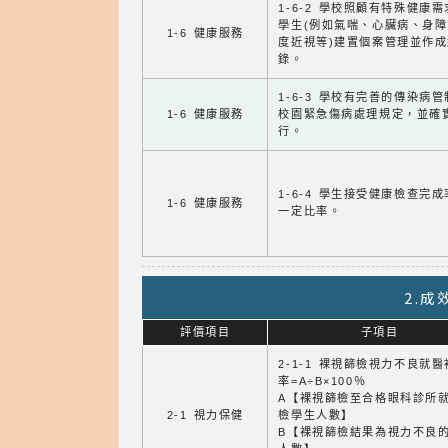
1-6-2 學校照顧有特殊健康
學生(例如氣喘、心臟病、身
1-6 健康服務
度近視等)建置個案管理並作成
錄。
1-6-3 學校有完善的傳染病
1-6 健康服務
校園緊急傷病處理規定，並確
行。
1-6-4 學生接受健康檢查完
1-6 健康服務
一定比率。
2.
評價項目
子項目
2-1-1 裸視篩檢視力不良就
率=A÷B×100％
A【裸視篩檢至合格眼科診所
2-1 視力保健
檢學生人數】
B【裸視篩檢結果為視力不良