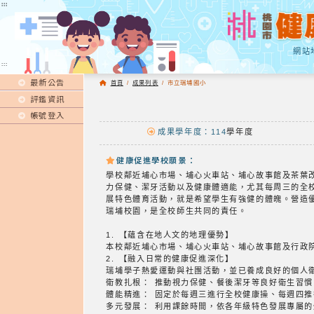
:::
:::
網站
:::
最新公告
首頁
/
成果列表
/
市立瑞埔國小
評鑑資訊
帳號登入
成果學年度：114
學年度
健康促進學校願景：
學校鄰近埔心市場、埔心火車站、埔心故事館及茶葉
力保健、潔牙活動以及健康體適能，尤其每周三的全
展特色體育活動，就是希望學生有強健的體魄。營造
瑞埔校園，是全校師生共同的責任。
1. 【蘊含在地人文的地理優勢】
本校鄰近埔心市場、埔心火車站、埔心故事館及行政
2. 【融入日常的健康促進深化】
瑞埔學子熱愛運動與社團活動，並已養成良好的個人
衛教扎根： 推動視力保健、餐後潔牙等良好衛生習慣
體能精進： 固定於每週三進行全校健康操、每週四
多元發展： 利用課餘時間，依各年級特色發展專屬