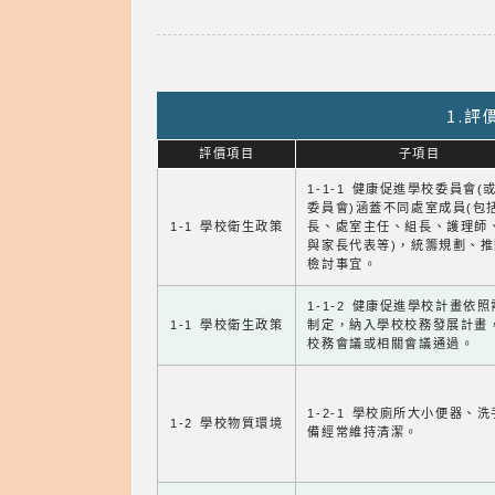
1.
評價項目
子項目
1-1-1 健康促進學校委員會(
委員會)涵蓋不同處室成員(包
1-1 學校衛生政策
長、處室主任、組長、護理師
與家長代表等)，統籌規劃、
檢討事宜。
1-1-2 健康促進學校計畫依
1-1 學校衛生政策
制定，納入學校校務發展計畫
校務會議或相關會議通過。
1-2-1 學校廁所大小便器、
1-2 學校物質環境
備經常維持清潔。