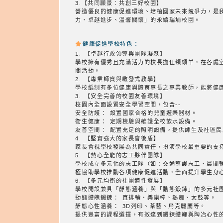
3.【共同願景：共創三好校園】
營造優良的健康促進環境、培植國家未來競爭力，是
力、卓越進步、溫馨關懷」的永續瑞埔校園。
健康促進學校特色：
1. 【卓越行政領導與團隊凝聚】
學校擁有優秀且充滿活力的校長擔任領頭羊，在各處
關活動。
2. 【專業師資與啟發式教學】
學校編制有多位健康與體育專長之專業教師，能將健
3. 【安全完善的校園友善環境】
校園內全面設置安全學習空間，包含--
安全防護： 設置國家合格的兒童遊樂器材。
衛生健康： 定期檢驗與維護全校飲水設備。
友善空間： 配置充足的照明設備，提供師生及社區
4. 【堅實強大的家長會後盾】
家長會視學校發展為共同責任，扮演學校最重要的支
5. 【熱心全能的志工夥伴團隊】
學校成立多元化的志工隊（如：交通導護志工、晨間
極協助學校推動各項健康促進活動，全面提升學生身
6. 【多元均衡的社團適性發展】
學校開設兼具「靜態涵養」與「動態鍛鍊」的多元社
動態體魄鍛鍊： 直排輪、樂樂棒、熱舞、太鼓等。
靜態心性涵養： 3D列印、茶藝、烏克麗麗等。
提供豐富的課程選擇，有效達到鍛鍊體魄與陶冶心性