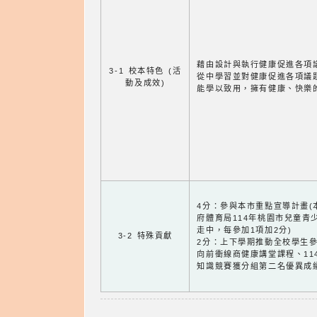
藉由設計與執行健康促進各項
3-1 校本特色 (活
從中學習並對健康促進各項議
動及成效)
能學以致用，擁有健康、快樂
4分：參與本市重點宣導計畫
府體育局114年桃園市兒童青
走中，每參加1項加2分)
3-2 特殊貢獻
2分：上下學期推動全校學生參
向前衝線商健康講堂課程、11
知識競賽獲分組第二名優異成