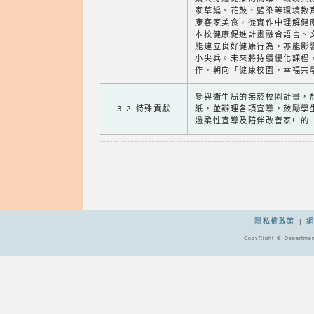
家草編、花鼓、藍染等環境教
康客家美食，從實作中理解健
本校健康促進計畫融合語言、
能建立良好健康行為，亦能影
小尖兵。未來將持續優化課程
作，朝向「健康校園，幸福共
參與衛生局的無菸校園計畫，
3-2 特殊貢獻
紙，並辦理各項宣導，鼓勵學
過柔性宣導及陪伴改善家中的
隱私權政策
|
CopyRight © Departmen