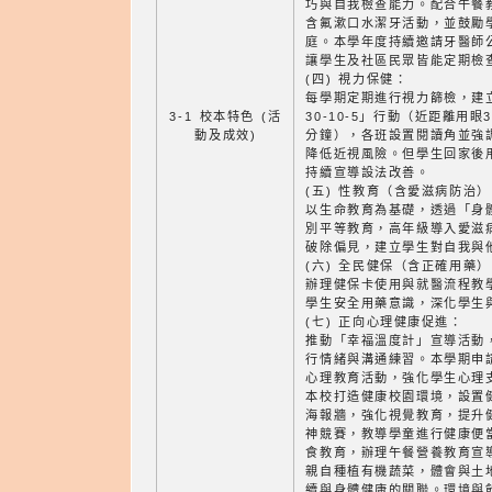
巧與自我檢查能力。配合午餐
含氟漱口水潔牙活動，並鼓勵
庭。本學年度持續邀請牙醫師
讓學生及社區民眾皆能定期檢
(四) 視力保健：
每學期定期進行視力篩檢，建
3-1 校本特色 (活
30-10-5」行動（近距離用眼
動及成效)
分鐘），各班設置閱讀角並強
降低近視風險。但學生回家後
持續宣導設法改善。
(五) 性教育（含愛滋病防治）
以生命教育為基礎，透過「身
別平等教育，高年級導入愛滋
破除偏見，建立學生對自我與
(六) 全民健保（含正確用藥）
辦理健保卡使用與就醫流程教
學生安全用藥意識，深化學生
(七) 正向心理健康促進：
推動「幸福溫度計」宣導活動
行情緒與溝通練習。本學期申
心理教育活動，強化學生心理
本校打造健康校園環境，設置
海報牆，強化視覺教育，提升
神競賽，教導學童進行健康便
食教育，辦理午餐營養教育宣
親自種植有機蔬菜，體會與土
續與身體健康的關聯。環境與