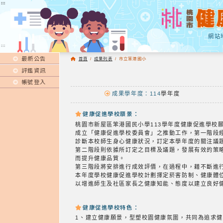
:::
:::
網站
:::
最新公告
首頁
/
成果列表
/
市立笨港國小
評鑑資訊
帳號登入
成果學年度：114
學年度
健康促進學校願景：
桃園市新屋區笨港國民小學113學年度健康促進學校
成立「健康促進學校委員會」之推動工作，第一階段
診斷本校師生身心健康狀況，訂定本學年度的關注議
第二階段則依據所訂定之目標及議題，發展有效的策
而提升健康品質。
第三階段將安排進行成效評價，在過程中，藉不斷進
本年度學校健康促進學校計劃擇定菸害防制、健康體
以增進師生及社區家長之健康知能、態度以建立良好
健康促進學校特色：
1、建立健康願景，型塑校園健康氛圍，共同為追求