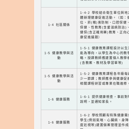
1-4-2 學校結合衛生單位與
體辦理健康促進活動。（如：
位、菸(檳)害防制、口腔保健
1-4 社區關係
保健、性教育(含愛滋病防治)
健保(含正確用藥)教育、正向
康促進議題）
1-5-1 健康教育課程設計以
1-5 健康教學與活
能為導向，以學生為中心的教
動
略。授課教師應建置個人教學
(含教案、教材及學習單等)
1-5-2 健康教育課程各年級
1-5 健康教學與活
少一節課；教師應參與健康促
動
相關課程研習或專業在職進修
1-6-1 提供健康檢查，事前
1-6 健康服務
說明，並通知家長。
1-6-2 學校照顧有特殊健康
學生(例如氣喘、心臟病、身
1-6 健康服務
度近視等)建置個案管理並作成