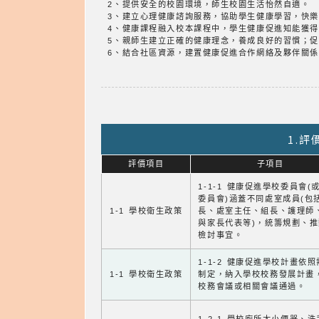
2、提供安全的校園環境，師生校園生活怡然自適。
3、建立心理健康諮詢服務，協助學生健康學習，快
4、健康課程融入校本課程中，學生健康促進知能獲
5、親師生建立正確的健康理念，養成良好的習慣；
6、結合社區資源，建置健康促進合作網絡及夥伴關
1.
評價項目
子項目
1-1-1 健康促進學校委員會(
委員會)涵蓋不同處室成員(包
1-1 學校衛生政策
長、處室主任、組長、護理師
與家長代表等)，統籌規劃、
檢討事宜。
1-1-2 健康促進學校計畫依
1-1 學校衛生政策
制定，納入學校校務發展計畫
校務會議或相關會議通過。