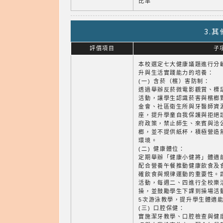
比率
3.
評價項目
子
本校選定七大健康議題進行分
升與生活實踐能力的培養：
(一) 含菸（檳）害防制：
透過舉辦反菸微電影觀賞、標
活動，讓學生認識菸害與檳榔
金會、社區衛生所與牙醫師資
座，提升學童自我保護與拒絕
府政策，禁止師生、來賓與洽
榔，並不提供紙杯，積極營造
環境。
(二) 健康體位：
定期舉辦「健康小健將」體適
配合營養午餐推動健康飲食及
確飲食與規律運動的重要性。
活動，每週二、四進行全校樂
操，並鼓勵學生下課到操場活動
5次游泳教學，提升學生體適
(三) 口腔保健：
實施潔牙教學、口腔檢查與健