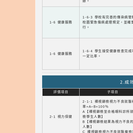
錄。
1-6-3 學校有完善的傳染病
1-6 健康服務
校園緊急傷病處理規定，並確
行。
1-6-4 學生接受健康檢查完
1-6 健康服務
一定比率。
2.
評價項目
子項目
2-1-1 裸視篩檢視力不良就
率=A÷B×100％
A【裸視篩檢至合格眼科診所
2-1 視力保健
檢學生人數】
B【裸視篩檢結果為視力不良
人數】
C 裸視篩檢視力不良就醫複檢