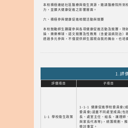
本校積極連結社區醫療與衛生資源，邀請醫療院所到
力，並擴大健康促進之影響層面。
六、積極參與健康促進相關活動與競賽
本校鼓勵師生踴躍參與各項健康促進活動及競賽，除
操、樂樂棒球、語文競賽及性教育（含愛滋病防治）
透過多元參與，不僅提供師生展現自我的舞台，也培
1.
評價項目
子項目
1-1-1 健康促進學校委員會(
委員會)涵蓋不同處室成員(包
1-1 學校衛生政策
長、處室主任、組長、護理師
與家長代表等)，統籌規劃、
檢討事宜。