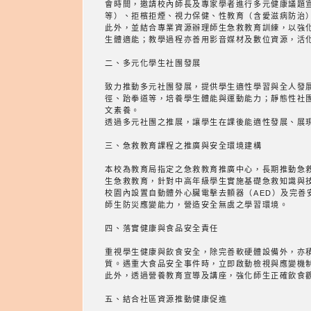
會時間，邀請校內師長及專家學者進行多元健康議題
等）、拒檳拒煙、視力保健、性教育（含愛滋病防治
此外，並結合專業資源辦理師生急救教育訓練，以強
生體適能；教學過程亦善用影音媒材及數位資源，活
二、多元化學生社團發展
致力推動多元社團發展，提供學生適性學習與全人發
徑、跆拳道等，培養學生體能與運動能力；靜態性社
文素養。
透過多元社團之推展，讓學生在課後能適性發展、展
三、急救教育課程之推廣與安全環境建構
本校為教育局指定之急救教育推廣中心，長期推動急
生急救教育，針對中高年級學生實施基礎急救知識與
校園內設置自動體外心臟電擊去顫器（AED）及完
師生防災應變能力，營造安全無虞之學習環境。
四、落實健康與食品安全責任
重視學生健康與飲食安全，除完善軟硬體設備外，亦
質。遇重大食品安全事件時，立即啟動檢視與應變機
此外，透過營養教育宣導及講座，強化師生正確飲食
五、結合社區資源推動健康促進