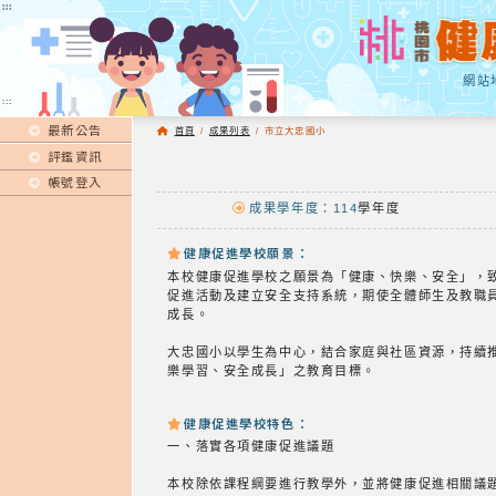
:::
:::
網站
:::
最新公告
首頁
/
成果列表
/
市立大忠國小
評鑑資訊
帳號登入
成果學年度：114
學年度
健康促進學校願景：
本校健康促進學校之願景為「健康、快樂、安全」，
促進活動及建立安全支持系統，期使全體師生及教職
成長。
大忠國小以學生為中心，結合家庭與社區資源，持續
樂學習、安全成長」之教育目標。
健康促進學校特色：
一、落實各項健康促進議題
本校除依課程綱要進行教學外，並將健康促進相關議