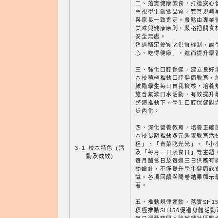
二、落實健康飲食，打造安心
重視學生飲食品質，完善規劃
與家長一致肯定。餐點由專業
美味與健康原則，嚴格把關食
安全無虞。
透過穩定優質之供餐機制，讓
心、吃得健康」，進而提升學
三、強化口腔保健，建立良好
本校積極推動口腔健康教育，
鼓勵學生每日自我檢核，培養
施含氟漱口水活動，有效提升
整體推動下，學生口腔保健觀
步內化。
四、深化營養教育，培養正確
本校長期推動多元營養教育活
程」、「青菜吃光光」、「小小
3-1 校本特色 (活
及「每月一日蔬食日」等主題
動及成效)
每月蔬食日及每週三日供應有
動設計，不僅提升學生健康飲
識。各項回饋與問卷結果顯示
著。
五、推動規律運動，落實SH1
積極推動SH150促進身體活