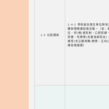
1-4-2 學校結合衛生單位與
體辦理健康促進活動。（如：
位、菸(檳)害防制、口腔保健
1-4 社區關係
保健、性教育(含愛滋病防治)
健保(含正確用藥)教育、正向
康促進議題）