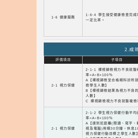
1-6-4 學生接受健康檢查完
1-6 健康服務
一定比率。
2.
評價項目
子項目
2-1-1 裸視篩檢視力不良就
率=A÷B×100％
A【裸視篩檢至合格眼科診所
2-1 視力保健
檢學生人數】
B【裸視篩檢結果為視力不良
人數】
C 裸視篩檢視力不良就醫複檢
2-1-2 學生視力保健行動平
率=A÷B×100％
A【達到近距離(閱讀、寫字、
2-1 視力保健
視及電腦)用眼30分鐘，休息1
視力保健行動目標之學生人數