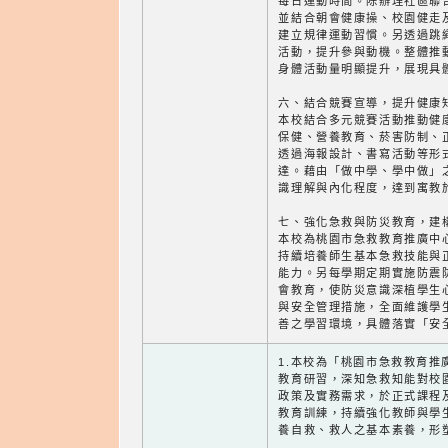
每日運動時間。除辦理社區聯
並結合朝會健康操、校園健走
建立規律運動習慣。另透過跳
活動，提升參與動機。整體推
身體活動量明顯提升，展現具
六、結合競賽宣導，提升健康
本校結合多元競賽活動推動健
保健、營養教育、菸害防制、
透過海報設計、書寫活動等形
達。藉由「做中學、學中做」
識理解與內化程度，達到寓教
七、強化急救與防災教育，建
本校為桃園市急救教育推廣中
持續培養師生基本急救技能與
能力。另每學期定期實施防震
會教育，使防災意識深植學生
與安全管理措施，全面維護學
善之學習環境，具體落實「安
1.本校為「桃園市急救教育推
教育研習，深知急救知能對校
政策及實務需求，於正式課程
教育訓練，持續強化教師與學
養自救、救人之基本素養，形