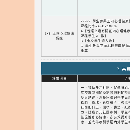
2-9-2 學生參與正向心理健
課程比率=A÷B×100％
A【曾經上過有關正向心理健
2-9 正向心理健康
課程學生人 數】
促進
B【全校學生總人數】
C 學生參與正向心理健康促進
比率
3.
評價項目
子
一、推動多元社團，促進身心
本校於學期間及寒暑假期間持
參與踴躍，深獲家長與學生高
舞蹈、籃球、直排輪等，強化
社團如科工、圍棋、書法、紙
力。透過多元社團參與，學生
僅促進身心健康，亦有效提升
念，並成為吸引學區內外學生