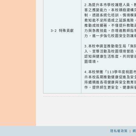
2.為提升本市學校護理人員、
害之應變能力，本校積極建構
制，透過系統化培訓、情境模
救知能不足所造成之延誤風險
推動成效顯著，不僅提升教職
3-2 特殊貢獻
力與急救技能，亦增進教師指
力，進一步強化校園安全防護
3.本校申請並推動衛生局「無
入、宣導活動及校園環境營造
認知與健康生活態度，共同營
園環境。
4.本校榮獲「113學年度桃
示本校長期推動健康促進及安
持續精進各項健康與安全教育
作，提供師生更安全、健康與
隱私權政策
|