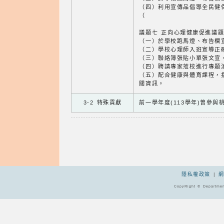
（四）利用宣傳品倡導全民健
（
議題七 正向心理健康促進議
（一）於學校跑馬燈、布告欄
（二）學校心理師入班宣導正
（三）聯絡簿張貼小單張文宣
（四）聘請專家蒞校進行專題
（五）配合健康與體育課程，
關資訊。
3-2 特殊貢獻
前一學年度(113學年)曾參
隱私權政策
|
CopyRight © Departmen