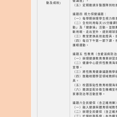
健講座」。
動及成效)
（五）定期邀請牙醫團隊到校
議題四 視力保健議題：
（一）每學期辦理學生視力檢
（二）全校利用每天15分鐘
動」及「健康操」活動，並鼓
斷用眼、走出室外，達到眼球
（三）教室更換高效能燈具，
（四）每日下午第一節下課，
護眼運動。
議題五 性教育（含愛滋病防
（一）辦理健康教育專業研習
（二）健康中心提供性教育海
宣導。
（三）將性教育健康議題教學
（四）鼓勵相關學習領域教師
具。
（五）校園張貼性教育相關海
（六）邀請並配合衛生機構至
家暴防治等活動宣導。
議題六全民健保（含正確用藥
（一）融入健康與體育領域教
（二）辦理全民健保（含正確
（三）於學校跑馬燈、布告欄