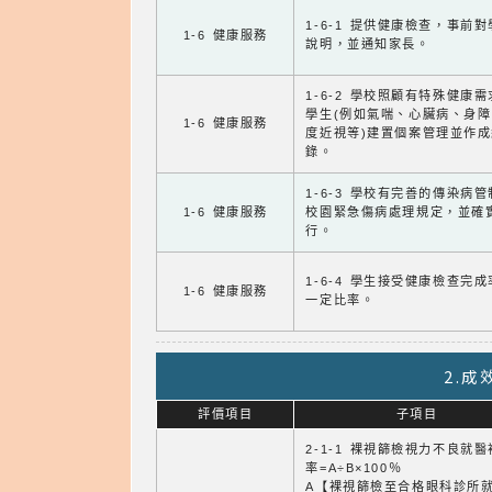
1-6-1 提供健康檢查，事前
1-6 健康服務
說明，並通知家長。
1-6-2 學校照顧有特殊健康
學生(例如氣喘、心臟病、身
1-6 健康服務
度近視等)建置個案管理並作成
錄。
1-6-3 學校有完善的傳染病
1-6 健康服務
校園緊急傷病處理規定，並確
行。
1-6-4 學生接受健康檢查完
1-6 健康服務
一定比率。
2.
評價項目
子項目
2-1-1 裸視篩檢視力不良就
率=A÷B×100％
A【裸視篩檢至合格眼科診所