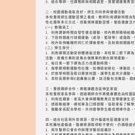
3. 結合導師、任課教師與相關處室，落實健康教育
二、校園運動風氣良好，師生共同參與健康活動
本校重視師生運動習慣之養成，教師利用課餘時間自
性社團等多元方式，培養規律運動習慣，營造健康活
(一) 教職員工：
1. 利用課餘時間自發性健走運動，校內教師積極組
2. 下班時間進行球類運動（桌球、籃球等）或路跑
3. 校內有飛輪機供同仁於課後使用，及射箭相關器材
(二) 學生部分：
1. 利用課間活動安排體適能活動，本校第二節下課
活動，雨備方案則是集合做簡單的開合跳等運動。
2. 每日第一節下課為活力班運動時間。
3. 每學期規劃運動性社團，如傳統射箭社、律動班
4. 於放學時間及假日開放校園，讓學生能充分運動。
5. 本校長期參與E起舞動比賽，該活動包含舞蹈、
三、重視親師合作，將健康觀念延伸至家庭
本校重視家長參與，透過親師合作將健康觀念由校園
1. 利用班親會、家長大會與親職教育日宣導健康生
2. 透過聯絡簿、通知單及口頭提醒，協助家長了解
3. 鼓勵家長配合學校，共同督導學生養成規律作息
四、結合社區與外部資源，提升偏遠地區健康支持
本校雖地處偏遠，醫療資源取得較不便利，仍積極結
1. 與牙醫師公會合作辦理牙醫巡迴義診。