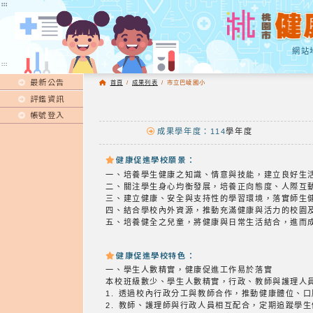
:::
:::
網站
:::
最新公告
首頁
/
成果列表
/
市立巴崚國小
評鑑資訊
帳號登入
成果學年度：114
學年度
健康促進學校願景：
一、培養學生健康之知識、情意與技能，建立良好生
二、關注學生身心均衡發展，培養正向態度、人際互
三、建立健康、安全與支持性的學習環境，落實師生
四、結合學校內外資源，推動充滿健康與活力的校園
五、培養健全之兒童，將健康與日常生活結合，進而
健康促進學校特色：
一、學生人數精實，健康促進工作易於落實
本校班級數少、學生人數精實，行政、教師與護理人
1. 透過校內行政分工與教師合作，推動健康體位、
2. 教師、護理師與行政人員相互配合，定期追蹤學