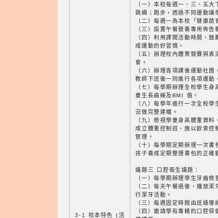
（一）本校每週一、三、五大
跳繩；跑步，透過不同運動讓
（二）每週一為本校「健康蔬
（三）設置午餐營養專用佈告
（四）利用課間活動時間，鼓
成運動的好習慣。
（五）辦理校內體育競賽與表
會。
（六）辦理各項課後運動社團
教師下班後一同進行各項運動
（七）每學期辦理全校學生身
童生長曲線及BMI 值。
（八）每學年進行一次全校學
況做完整建檔。
（九）檢視學童身高體重資料
成立體重控制班，施以飲食控
管理。
（十）每學期定期辦理一次書
孩子養成定期整理書包的正確
議題三 口腔衛生議題：
（一）每學期辦理學生牙齒檢
（二）每天午餐過後，播放潔
行潔牙活動。
（三）每週固定時間由班級導
（四）邀請學有專精的口腔保
3-1 校本特色 (活