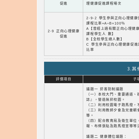
促進
理健康促進課程場次
2-9-2 學生參與正向心理健
課程比率=A÷B×100％
A【曾經上過有關正向心理健
2-9 正向心理健康
課程學生人 數】
促進
B【全校學生總人數】
C 學生參與正向心理健康促進
比率
3.
評價項目
子
議題一 菸害防制議題
（一）本校大門、重要通道、
誌』，營造無菸校園。
（二）利用校園電子跑馬燈，
（三）利用教師夕會及兒童朝
導。
（四）配合教育局及衛生單位
報、布條張貼及跑馬燈宣導等
議題二 健康體位議題：