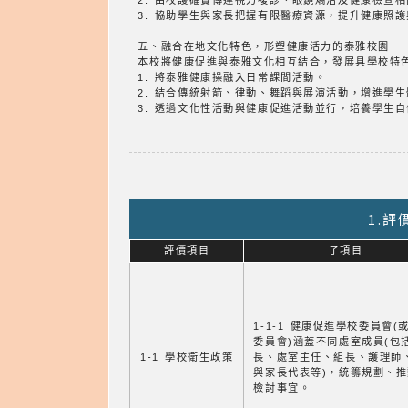
2. 由校護確實傳達視力複診、眼鏡矯治及健康檢查
3. 協助學生與家長把握有限醫療資源，提升健康照
五、融合在地文化特色，形塑健康活力的泰雅校園
本校將健康促進與泰雅文化相互結合，發展具學校特
1. 將泰雅健康操融入日常課間活動。
2. 結合傳統射箭、律動、舞蹈與展演活動，增進學
3. 透過文化性活動與健康促進活動並行，培養學生
1.
評價項目
子項目
1-1-1 健康促進學校委員會(
委員會)涵蓋不同處室成員(包
1-1 學校衛生政策
長、處室主任、組長、護理師
與家長代表等)，統籌規劃、
檢討事宜。