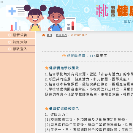
:::
:::
網站
:::
最新公告
首頁
/
成果列表
/
市立北門國小
評鑑資訊
帳號登入
成果學年度：114
學年度
健康促進學校願景：
1.結合學校內外有利資源，營造「青春有活力」的小
2.形塑共同遠景－健康活力、多元智慧、團隊效能。
3.結合校本特色課程，啟航虎茅庄傳奇，遨翔亙古寰
4.學校地處桃園夜市附近，小吃與飲料店林立，易
促進的教育不僅是學校師生為主，更需要家長、社區
健康促進學校特色：
1. 健康活力：
(1)校園規劃完善，各項體育及活動設施定期檢修。
(2)周三進行學生集會後，讓學生留置操場運動，保
(3)每週一、三、五課間時間全校進行護眼操；每週