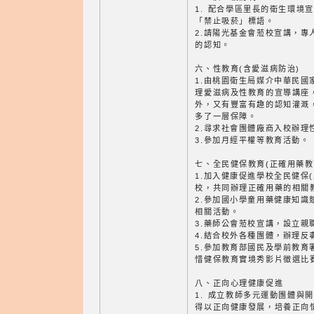
1. 配合學區里長的衛生環境
「禁止吸菸」標語。
2.請陽光基金會蒞校宣講，專
的認知。
六、性教育(含愛滋病防治)
1.由桃園衛生局媒介中華民國
理愛滋病及性教育的宣導講座
外，又有豐富有趣的認知灌溉
多了一層保障。
2.尋求社會團體廠商入校辦理
3.參加月經平權等教育活動。
七、全民健保教育(正確用藥教
1.加入健康促進學校全民健保
校，共同辦理正確用藥的相關
2.參加國小學童用藥健康知識
相關活動。
3.藥師公會蒞校宣講，設立親
4.結合校外各種團體，辦理反
5.參加教育部國民及學前教育署1
惜健保教育實境秀影片徵選比
八、正向心理健康促進
1. 成立教師多元運動團體與
得以正向健康發展，培養正向