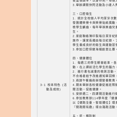
長當領頭羊，以身作則，帶領
3.舉辦課間快閃活動及小達人
三、口腔衛生
1. 統計全校個人平均潔牙次
發團體榮譽卡與榮譽貼紙獎勵
檢學生齲齒，每年舉辦美齒兒
生。
2.家庭聯絡簿印製每日潔牙紀
施作，讓家長藉由每日紀錄，
學生養成良好的衛生與運動習
3.參加口腔保健海報創意比賽
四、健康體位
1. 每週三的學生朝會結束，
動，在上課前活化學生的腦力
2. 進行書包減重的檢測活動
不合格者給予改進通知單回條
3.商請午餐廠商辦理營養教育
3-1 校本特色 (活
4.期末舉辦各校健康促進班際
動及成效)
閒活動，促進健康。
5.安排週二、四課間活動進行
6.參加教育部114學年度「
以【健跑全臺，智取體位】環
『閱跑閱有趣』環台路跑活動
五、菸、檳防制