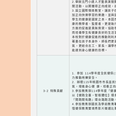
2.舉辦北門小達人才藝表演競
閒活動，以期獲得正向成就，
3.設立國際情境教室，讓孩子
加正向快樂學習的樂趣，並與
學生的健康是國家之本，本固
康的教學者、監督者，更是執
方面的促進是責無旁貸。協助
而培養學生有健康良好的生活
本校對於健康促進的推動則利
著墨在孩子本身外，師長們更
氣，更結合志工、家長，讓學
能達到身心健康的目標。
1. 參加 114學年度全民健
力推動用藥安全。
2. 辦理115年桃園市市長
氣，增進身心健 康，培養正
3-2 特殊貢獻
3.參加教育部114學年度「
以【健跑全臺，智取體位】環
『閱跑閱有趣』環台路跑活動
4.參加教育部國民及學前教育署1
惜健保教育實境秀影片徵選比