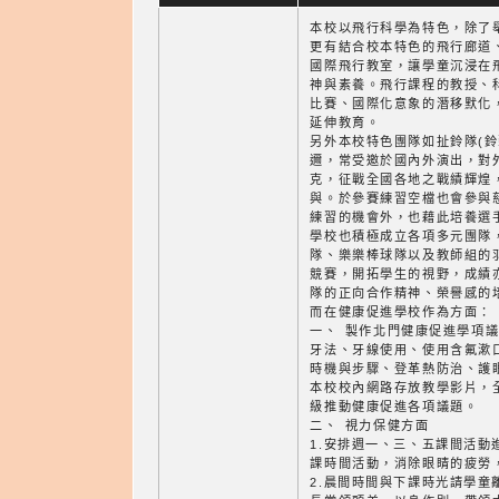
本校以飛行科學為特色，除了
更有結合校本特色的飛行廊道
國際飛行教室，讓學童沉浸在
神與素養。飛行課程的教授、
比賽、國際化意象的潛移默化
延伸教育。
另外本校特色團隊如扯鈴隊(鈴
邇，常受邀於國內外演出，對
克，征戰全國各地之戰績輝煌
與。於參賽練習空檔也會參與
練習的機會外，也藉此培養選
學校也積極成立各項多元團隊
隊、樂樂棒球隊以及教師組的
競賽，開拓學生的視野，成績
隊的正向合作精神、榮譽感的
而在健康促進學校作為方面：
一、 製作北門健康促進學項議
牙法、牙線使用、使用含氟漱
時機與步驟、登革熱防治、護
本校校內網路存放教學影片，
級推動健康促進各項議題。
二、 視力保健方面
1.安排週一、三、五課間活動
課時間活動，消除眼睛的疲勞
2.晨間時間與下課時光請學童