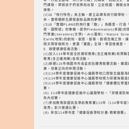
以「打造全國唯一飛行夢工廠」的願景，透過文史、
門課程，帶領孩子們從學校出發、立足桃園、胸懷台
接軌。
(2)以「飛行特色」為主軸，建立品牌有效行銷學校
命，實現親師生課程創新品牌的夢想。
(3)以「實踐PLANE的飛行童『趣』」為願景，打
號、國際號」的專機，提供Predomination(卓越
門學童Literatmre(文學)、Art(藝術)、Nature Sci
Earth(地球)的創知、創意、創客、創視浩瀚之旅，
翔天際穿梭時光，更要「翼展」全球，學習億萬里。
5. 辦理健康促進活動：
(1)加入114學年度全民健保教育(含正確用藥)校際
教育(含正確用藥)各項活動。
(2)辦理115年桃園市市長盃民俗體育競賽活動，擴
康，培養正向的休閒活動。
(3)114學年度健康促進中心議題學校口腔衛生議題
(4)114學年度健康促進中心議題學校視力保健海報
(5)114學年度健康促進中心議題學校「健康體位學
賽。
(6) 114學年度健康促進中心議題學校－「菸檳害
校內初賽。
(7)參加教育部國民及學前教育署115年（114學年
境秀」影片徵選比賽。
(8) 參加114學年度「健康促進學校計畫-教案競賽」