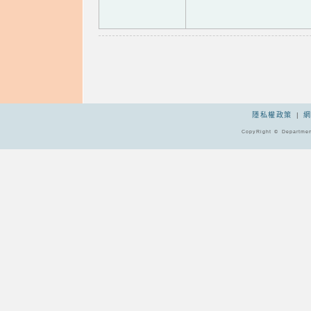
隱私權政策
|
CopyRight © Departmen