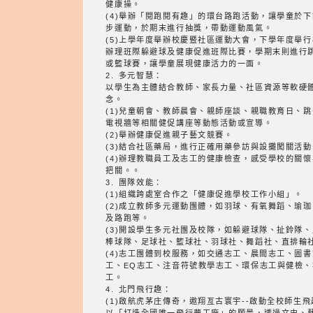
健康操。
(4)舉辦「閱跑閱有趣」的環台路跑活動，讓學童於
步運動，於期末進行抽獎，帶動運動風氣。
(5)上學年度舉辦校慶暨社區運動大會，下學年度舉
辦理班際躲避球及健康促進班際比賽，學期末則進行
或籃球賽，讓學童展現健康活力的一面。
2. 多元智慧：
以學生為主體結合教師、家長力量、社區資源等軟硬
念。
(1)兒童朝會、教師晨會、親師座談、親職教育日、跳
電視牆等相關健促講座等動態活動或宣導。
(2)舉辦健康促進親子藝文競賽。
(3)結合社區藥局，進行正確用藥參訪與設攤闖關活動
(4)辦理教職員工及志工的健康檢查，感受學校的關
把關。。
3. 團隊效能：
(1)組織跨處室合作之「健康促進學校工作小組」。
(2)成立教師多元運動團體，如羽球、有氧舞蹈、瑜
及路跑等。
(3)開設學生多元社團及校隊，如躲避球隊、扯鈴隊
棒球隊、足球社、籃球社、羽球社、舞蹈社、直排輪
(4)志工團體到校服務，如交通志工、晨間志工、圖
工、EQ志工、注音符號教學志工、環保志工與健檢
工。
4. 北門飛行趣：
(1)啟航虎茅庄傳奇，遨翔亙古寰宇--啟動全校師生