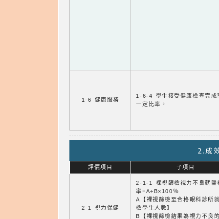
1-6-4 學生接受健康檢查完
1-6 健康服務
一定比率。
2.
評價項目
子項目
2-1-1 裸視篩檢視力不良就
率=A÷B×100％
A【裸視篩檢至合格眼科診所
2-1 視力保健
檢學生人數】
B【裸視篩檢結果為視力不良