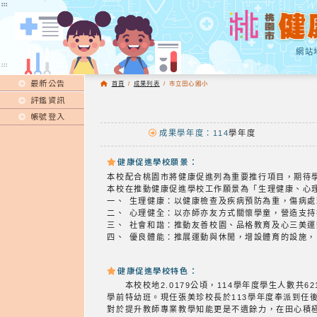
:::
:::
網站
:::
最新公告
首頁
/
成果列表
/
市立田心國小
評鑑資訊
帳號登入
成果學年度：114
學年度
健康促進學校願景：
本校配合桃園市將健康促進列為重要推行項目，期待
本校在推動健康促進學校工作願景為「生理健康、心
一、 生理健康：以健康檢查及疾病預防為重，傷病
二、 心理健全：以亦師亦友方式關懷學童，營造支
三、 社會和諧：推動友善校園、品格教育及心三美
四、 優良體能：推展運動與休閒，增設體育的設施
健康促進學校特色：
本校校地2.0179公頃，114學年度學生人數共6
學前特幼班。現任張美珍校長於113學年度奉派到任
對於提升教師專業教學知能更是不遺餘力，在田心積