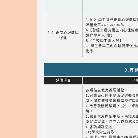
2-9-2 學生參與正向心理健
課程比率=A÷B×100％
A【曾經上過有關正向心理健
2-9 正向心理健康
課程學生人 數】
促進
B【全校學生總人數】
C 學生參與正向心理健康促進
比率
3.
評價項目
子
各項衛生教育推展活動
1.召開田心國小健康促進委員
向，同時審核並督導學校健康
2.改善軟硬體環境，提供一個
境。
3.結合大溪區衛生所、南雅派
康促進宣導，建立合作網絡及
4.各項議題活動:
(1)學校衛生行政
a.辦理五六年級學生CPR學