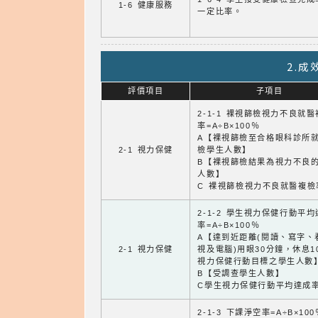
1-6 健康服務
一定比率。
2.
評價項目
子項目
2-1-1 裸視篩檢視力不良就
率=A÷B×100％
A【裸視篩檢至合格眼科診所
2-1 視力保健
檢學生人數】
B【裸視篩檢結果為視力不良
人數】
C 裸視篩檢視力不良就醫複檢
2-1-2 學生視力保健行動平
率=A÷B×100％
A【達到近距離(閱讀、寫字、
2-1 視力保健
視及電腦)用眼30分鐘，休息1
視力保健行動目標之學生人數
B【受調查學生人數】
C學生視力保健行動平均達成
2-1-3 下課淨空率=A÷B×100