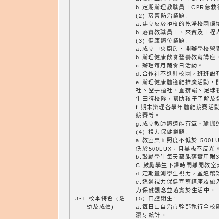
b.定期辦理教職員工CPR急
(2) 菸害防治議題:
a.建立反菸拒檳的乾淨校園環
b.落實教職員工、來賓及工程
(3) 健康體位議題:
a.成立中央廚房、開辦學校營
b.辦理健康飲食營養教育講座
c.辦理每月蔬食日活動。
d.合作社不進駐校園，班班設
e.辦理健康體適能推廣活動，
社、空手道社、直排輪、足球
生田徑校隊，幫助孩子了解及
f.期末辨理各學年體能競賽活
競賽等。
g.成立教師體適能有氧、瑜珈
(4) 視力保健議題:
a.教室桌面照度不低於 500
低於500LUX，且黑板不反光
b.鼓勵學生每天都能落實用眼3
C.鼓勵學生下課時間離開教室
d.定期量測學生視力，並追蹤
e.透過視力保健宣導講座及融
力保健觀念並落實於生活中。
3-1 校本特色 (活
(5) 口腔衛生:
動及成效)
a.每日由自治市幹部執行全校
潔牙統計。