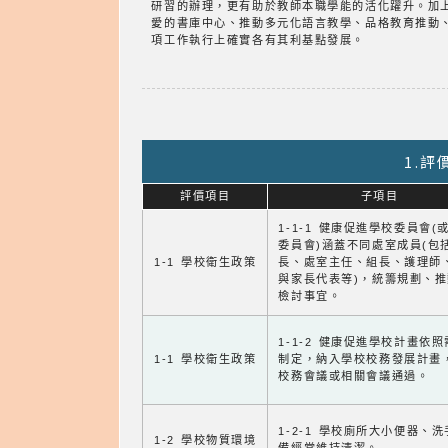
研習的辦理，更有助於教師本職學能的活化躍升。加
愛的書庫中心、推動多元化語言教學、品格教育推動
項工作執行上確實各有其利基點發展。
1.
評價項目
子項目
1-1-1 健康促進學校委員會(
委員會)涵蓋不同處室成員(包
1-1 學校衛生政策
長、處室主任、組長、護理師
與家長代表等)，統籌規劃、
檢討事宜。
1-1-2 健康促進學校計畫依
1-1 學校衛生政策
制定，納入學校校務發展計畫
校務會議或相關會議通過。
1-2-1 學校廁所大小便器、
1-2 學校物質環境