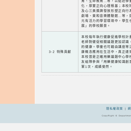
育、生命教育…等，以貼近學
化，厚實正向心理根基；本校
及心三美獎牌發放形塑正向行
劇場、東和音樂體驗館…等，
元有活力的學習環境中，學生
展」的學校願景。
本校每年執行健康促進學校計
老師對健促相關議題更加認識
的健康。學童也可藉由講座等
3-2 特殊貢獻
康概念應用在生活中，真正達
本校曾是正確用藥議題中心學
友組隊參與「用藥健康知識創
軍1次，成績斐然。
隱私權政策
|
CopyRight © Departmen