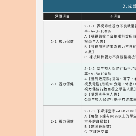
2.
評價項目
子項目
2-1-1 裸視篩檢視力不良就
率=A÷B×100％
A【裸視篩檢至合格眼科診所
2-1 視力保健
檢學生人數】
B【裸視篩檢結果為視力不良
人數】
C 裸視篩檢視力不良就醫複檢
2-1-2 學生視力保健行動平
率=A÷B×100％
A【達到近距離(閱讀、寫字、
2-1 視力保健
視及電腦)用眼30分鐘，休息1
視力保健行動目標之學生人數
B【受調查學生人數】
C學生視力保健行動平均達成
2-1-3 下課淨空率=A÷B×100
A【每節下課有90%以上的學
2-1 視力保健
室外的班級數】
B【施測班級數】
C 下課淨空率