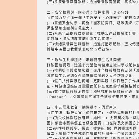
(三)食安營養深度紮根：透過營養教育落實「真食物
二、安全校園與正向心理：韌性校園，身心守護
我們致力於打造一個「生理安全、心理安定」的校園
(一)實體安全防禦：實施「國家防災日」避難演練（趴
師生緊急應變與自救能力。
(二)系統化品格與自我察覺：推動宏達品格增能計
向特質，將品德教育轉化為生活實踐。
(三)情緒教養與動靜體驗：透過打招呼體驗、聖火傳
體驗中深根自我價值並強化心理韌性。
三、親師生共學鏈結：串聯健康生活共同體
打破圍牆侷限，透過多元活動將健康意識由學校延伸
(一)校園盛事與環境永續：辦理全校親職教育日與
將健康生活與環保永續意識深度融入大型群聚活動。
(二)假日共好與感性實踐：定期舉辦「假日親子手作
創，將健康促進由身體層面延伸至家庭的情感連結與
(三)數位健康與資源共享：積極推動家庭教育宣導，
+Podcast），引導家長掌握孩子數位使用健康，
四、多元展能舞台：適性揚才，閃耀南崁
我們主張「動靜皆宜，適性揚才」，透過高密度的社
(一)頂尖校隊與競技巔峰：編制 11 支菁英校隊，
園》榮獲市賽特優並晉級全國賽；田徑隊及兒樂團亦
(二)適性社團與多元探索：提供近 50 種跨領域
優異，讓每位孩子都能在豐富的社團沃土中發現潛能