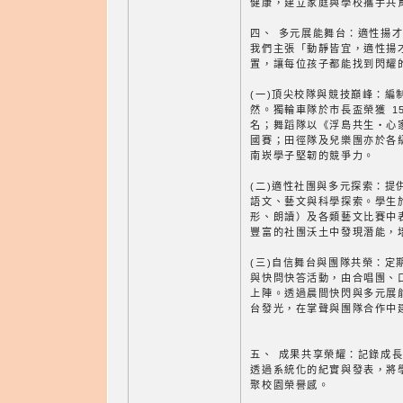
健康，建立家庭與學校攜手共
四、 多元展能舞台：適性揚
我們主張「動靜皆宜，適性揚
置，讓每位孩子都能找到閃耀
(一)頂尖校隊與競技巔峰：編制
然。獨輪車隊於市長盃榮獲 15
名；舞蹈隊以《浮島共生‧心
國賽；田徑隊及兒樂團亦於各
南崁學子堅韌的競爭力。
(二)適性社團與多元探索：提
語文、藝文與科學探索。學生
形、朗讀）及各類藝文比賽中
豐富的社團沃土中發現潛能，
(三)自信舞台與團隊共榮：定
與快問快答活動，由合唱團、
上陣。透過晨間快閃與多元展
台發光，在掌聲與團隊合作中
五、 成果共享榮耀：記錄成
透過系統化的紀實與發表，將
聚校園榮譽感。