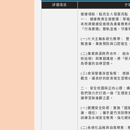
評價項目
子
健康領航，點亮全人發展亮點
一、 健康教育全面實踐：厚
本校將健康促進視為素養教育
「行為實踐」雙軌並進，守護
(一)七大主軸系統化教學： 
檳酒毒、事故預防與口腔衛生
(二)專業資源跨界合作： 結
校巡檢）與專題講座，將「視
為學童的自律習慣。
(三)食安營養深度紮根： 透
觀念，讓良好的飲食衛生習慣
二、 安全校園與正向心理：
我們致力於打造一個「生理安
讓學習無後顧之憂。
(一)實體安全防禦：實施「國
護、穩住）；攜手蘆竹消防隊推動
訓練及水域安全教育，強化親
(二)系統化品格與自我察覺：