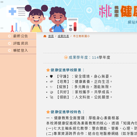
:::
:::
網站
:::
最新公告
首頁
/
成果列表
/
市立南崁國小
評鑑資訊
帳號登入
成果學年度：114
學年度
健康促進學校願景：
• 🛡️ 【守護】：安全環境，身心無憂。
• 🌱 【培育】：健康素養，正向生活。
• ✨ 【綻放】：多元舞台，潛能無限。
• 🤝 【共好】：家校攜手，共學成長。
• 🚀 【領航】：人文科技，公民願景。
健康促進學校特色：
一、健康教育全面實踐：厚植身心素養根基
本校將健康促進視為素養教育的核心，透過「知識內
(一)七大主軸系統化教學：整合體能、營養、心理、
(二)專業資源跨界合作：結合在地醫療網絡（如牙醫