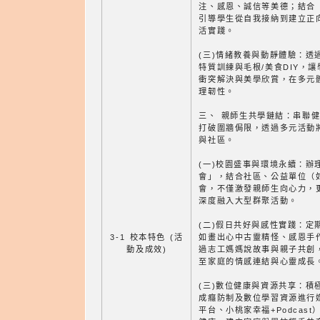
注、感恩、誠信等美德；結合
引導學生從自我接納到建立正
活實踐。
(三)情緒教養與動靜體驗：透
特質訓練與毛根/美食DIY，
衝突解決與美學欣賞，在多元
理韌性。
三、 親師生共學鏈結：串聯
打破圍牆侷限，透過多元活動
與社區。
(一)校園盛事與環境永續：辦
會」，結合社區、公益單位（
會，不僅激發親師生向心力，
深度融入大型群聚活動。
(二)假日共好與感性實踐：定
3-1 校本特色 (活
如畫出心中古靈精怪、感恩手作
動及成效)
過志工媽媽說故事與親子共創
至家庭的情感連結與心靈成長
(三)數位健康與資源共享：積
成癮防制及數位學習資源進行
平台、小桃家幸福+Podcas