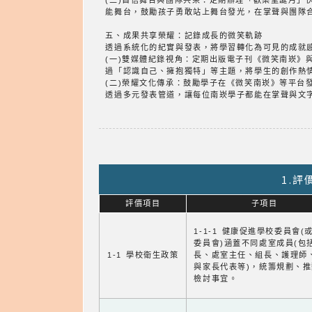
(三)自信舞台與團隊共榮：定期辦理「歡樂聖誕月
能舞台，鼓勵孩子勇敢站上舞台發光，在掌聲與團隊
五、成果共享榮耀：記錄成長的微笑軌跡
透過系統化的紀實與發表，將學習轉化為可見的成就
(一)雙媒體紀錄視角：定期出版電子刊《微笑南崁
過「認識自己、擁抱獨特」等主題，將學生的創作熱
(二)榮耀文化傳承：鼓勵學子在《微笑南崁》等平
透過多元發表管道，讓每位南崁學子都能在掌聲與文
1.
評價項目
子項目
1-1-1 健康促進學校委員會(
委員會)涵蓋不同處室成員(包
1-1 學校衛生政策
長、處室主任、組長、護理師
與家長代表等)，統籌規劃、
檢討事宜。