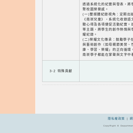
透過系統化的紀實與發表，將
聚校園榮譽感。
(一)雙媒體紀錄視角：定期出
《南崁兒童》，系統化收錄語
驗心得及各項健促活動紀實。
等主題，將學生的創作熱情與
耀紀錄。
(二)榮耀文化傳承：鼓勵學子
與藝術創作（如母親節美勞、
康、學習、榮耀」的正向循環
南崁學子都能在掌聲與文字中
3-2 特殊貢獻
隱私權政策
|
CopyRight © Departmen